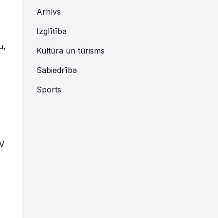
Arhīvs
Izglītība
u,
Kultūra un tūrisms
Sabiedrība
Sports
SV