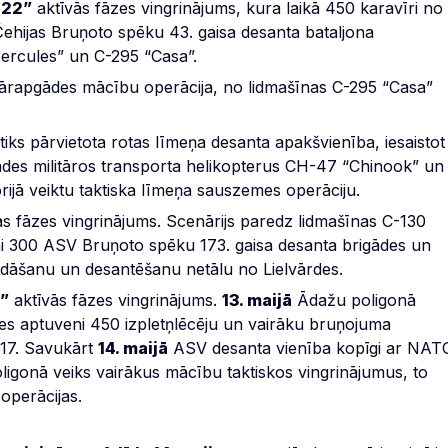
 22”
aktīvās fāzes vingrinājums, kura laikā 450 karavīri no
Čehijas Bruņoto spēku 43. gaisa desanta bataljona
ercules” un C-295 “Casa”.
pārapgādes mācību operācija, no lidmašīnas C-295 “Casa”
iks pārvietota rotas līmeņa desanta apakšvienība, iesaistot
ādes militāros transporta helikopterus CH-47 “Chinook” un
rijā veiktu taktiska līmeņa sauszemes operāciju.
s fāzes vingrinājums. Scenārijs paredz lidmašīnas C-130
ni 300 ASV Bruņoto spēku 173. gaisa desanta brigādes un
ādāšanu un desantēšanu netālu no Lielvārdes.
2”
aktīvās fāzes vingrinājums.
13. maijā
Ādažu poligonā
es aptuveni 450 izpletņlēcēju un vairāku bruņojuma
-17. Savukārt
14. maijā
ASV desanta vienība kopīgi ar NAT
ligonā veiks vairākus mācību taktiskos vingrinājumus, to
 operācijas.