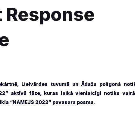
t Response
ze
pkārtnē, Lielvārdes tuvumā un Ādažu poligonā noti
2” aktīvā fāze, kuras laikā vienlaicīgi notiks vairā
u cikla “NAMEJS 2022” pavasara posmu.