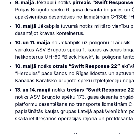
9. maijā
Jēkabpilī notiks
pirmais “Swift Response
Polijas Bruņoto spēku 6. gaisa desanta brigādes un 
apakšvienības desantēsies no lidmašīnām C-130E “H
10. maijā
Jēkabpils tuvumā notiks militāro vienību 
desantējot kravas konteinerus.
10. un 11. maijā
no Jēkabpils uz poligonu “Lāčusils” t
vairākus ASV Bruņoto spēku 1. kaujas aviācijas brig
helikopterus UH-60 “Black Hawk”, lai poligona terito
10. maijā
notiks
otrais “Swift Response 22”
aktīvā
“Hercules” pacelšanos no Rīgas lidostas un aptuve
Kanādas Karalisko bruņoto spēku izpletņlēcēju nog
13. un 14. maijā
notiks
trešais “Swift Response 2
notiks ASV Bruņoto spēku 173. gaisa desanta brigād
platformu desantēšana no transporta lidmašīnām C
paplašinātās kaujas grupas Latvijā apakšvienībām po
skaitā iefiltrēšanos operācijas rajonā un pretdesanta