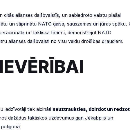
n citās alianses dalībvalstīs, un sabiedroto valstu plašai
trenētu un stiprinātu NATO gaisa, sauszemes un jūras spēku, 
operacionālā un taktiskā līmenī, demonstrējot NATO
tru alianses dalībvalsti no visu veidu drošības draudiem.
IEVĒRĪBAI
iedzīvotāji tiek aicināti
neuztraukties, dzirdot un redzot
tenos dažādus taktiskos uzdevumus gan Jēkabpils un
poligonā.