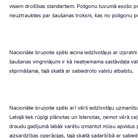
visiem drošības standartiem. Poligonu tuvumā esošo priv
neuztraukties par šaušanas troksni, kas no poligonu pu
Nacionālie bruņotie spēki aicina iedzīvotājus ar izpratni
šaušanas vingrinājumi ir kā neatņemama sastāvdaļa val
stiprināšanai, tajā skaitā ar sabiedroto valstu atbalstu.
Nacionālie bruņotie spēki arī vērš iedzīvotāju uzmanību
Latvijā tiek rūpīgi plānotas un īstenotas, ņemot vērā ce
draudu gadījumā labāk varētu izmantot mūsu apvidus pri
aizsardzības operācijas, tajā skaitā sadarbībā ar sabie