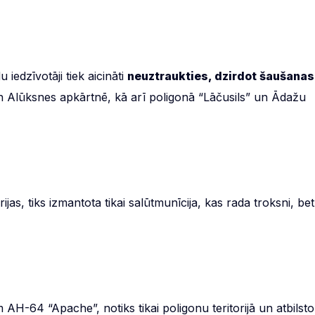
iedzīvotāji tiek aicināti
neuztraukties, dzirdot šaušanas
 Alūksnes apkārtnē, kā arī poligonā “Lāčusils” un Ādažu
as, tiks izmantota tikai salūtmunīcija, kas rada troksni, bet
 AH-64 “Apache”, notiks tikai poligonu teritorijā un atbilsto