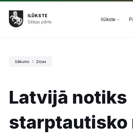
Pāriet
Skip
Skip
+371 654 478 50
pasts@ilukste.lv
uz
to
to
saturu
main
footer
ILŪKSTE
navigation
Ilūkste
P
Sēlijas pērle
Sākums
Ziņas
Latvijā notiks
starptautisko 