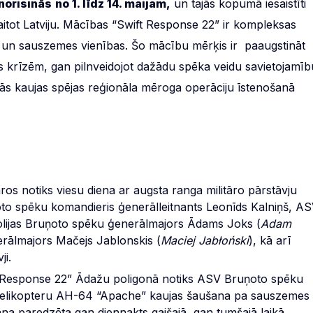
norisinās
no 1. līdz 14. maijam,
un tajās kopumā iesaistīti
itot Latviju. Mācības “Swift Response 22” ir kompleksas
ku un sauszemes vienības. Šo mācību mērķis ir paaugstināt
s krīzēm, gan pilnveidojot dažādu spēka veidu savietojamīb
tās kaujas spējas reģionāla mēroga operāciju īstenošanā
os notiks viesu diena ar augsta ranga militāro pārstāvju
to spēku komandieris ģenerālleitnants Leonīds Kalniņš, A
olijas Bruņoto spēku ģenerālmajors Ādams Joks (
Adam
rālmajors Mačejs Jablonskis (
Maciej Jabłoński
), kā arī
ji.
 Response 22” Ādažu poligonā notiks ASV Bruņoto spēku
ī helikopteru AH-64 “Apache” kaujas šaušana pa sauszemes
na paredzēta gan diennakts gaišajā, gan tumšajā laikā,