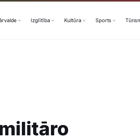
ārvalde
Izglītība
Kultūra
Sports
Tūris
militāro