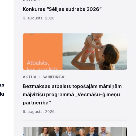
Konkurss “Sēlijas sudrabs 2026”
6. augusts, 2026.
,
AKTUĀLI
SABIEDRĪBA
ks
Bezmaksas atbalsts topošajām māmiņām
ki
mājvizīšu programmā „Vecmāšu–ģimeņu
partnerība”
6. augusts, 2026.