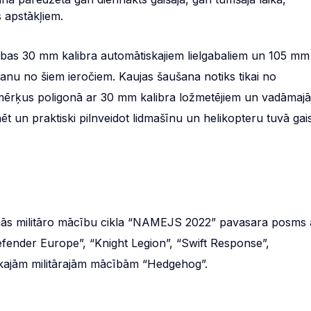
 apstākļiem.
ības 30 mm kalibra automātiskajiem lielgabaliem un 105 mm
nu no šiem ieročiem. Kaujas šaušana notiks tikai no
 mērķus poligonā ar 30 mm kalibra ložmetējiem un vadāmaj
ēt un praktiski pilnveidot lidmašīnu un helikopteru tuvā gai
inās militāro mācību cikla “NAMEJS 2022” pavasara posms 
fender Europe”, “Knight Legion”, “Swift Response”,
ākajām militārajām mācībām “Hedgehog”.