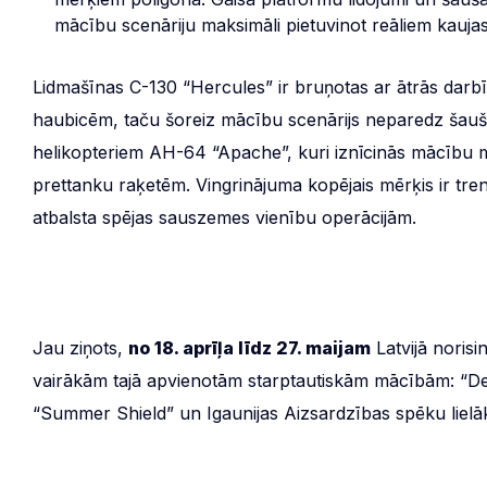
mācību scenāriju maksimāli pietuvinot reāliem kaujas
Lidmašīnas C-130 “Hercules” ir bruņotas ar ātrās darb
haubicēm, taču šoreiz mācību scenārijs neparedz šauša
helikopteriem AH-64 “Apache”, kuri iznīcinās mācību
prettanku raķetēm. Vingrinājuma kopējais mērķis ir tren
atbalsta spējas sauszemes vienību operācijām.
Jau ziņots,
no 18. aprīļa līdz 27. maijam
Latvijā noris
vairākām tajā apvienotām starptautiskām mācībām: “De
“Summer Shield” un Igaunijas Aizsardzības spēku liel