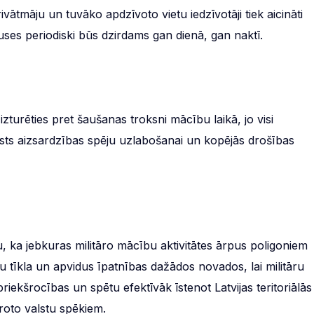
ātmāju un tuvāko apdzīvoto vietu iedzīvotāji tiek aicināti
ses periodiski būs dzirdams gan dienā, gan naktī.
 izturēties pret šaušanas troksni mācību laikā, jo visi
sts aizsardzības spēju uzlabošanai un kopējās drošības
, ka jebkuras militāro mācību aktivitātes ārpus poligoniem
ļu tīkla un apvidus īpatnības dažādos novados, lai militāru
ekšrocības un spētu efektīvāk īstenot Latvijas teritoriālās
droto valstu spēkiem.