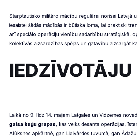
Starptautisko militāro mācību regulārai norisei Latvijā u
iesaistei šādās mācībās ir būtiska loma, lai praktiski 
arī speciālo operāciju vienību sadarbību stratēģiskā, 
kolektīvās aizsardzības spējas un gatavību aizsargāt ka
IEDZĪVOTĀJU 
Laikā no 9. līdz 14. maijam Latgales un Vidzemes novadu 
gaisa kuģu grupas
, kas veiks desanta operācijas, īs
Alūksnes apkārtnē, gan Lielvārdes tuvumā, gan Ādažu 