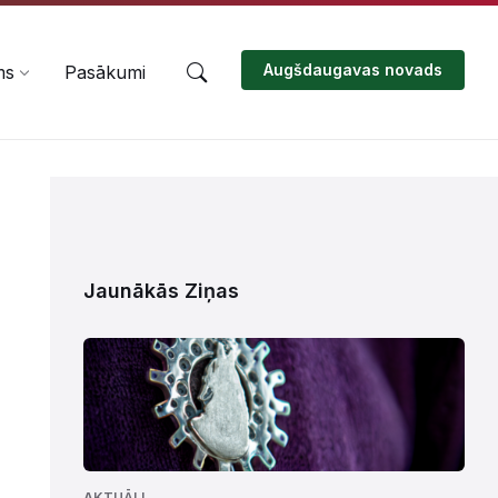
Augšdaugavas novads
ms
Pasākumi
Jaunākās Ziņas
AKTUĀLI