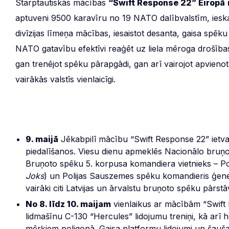
Starptautiskās mācības
“Swift Response 22” Eiropā
aptuveni 9500 karavīru no 19 NATO dalībvalstīm, ieska
divīzijas līmeņa mācības, iesaistot desanta, gaisa spē
NATO gatavību efektīvi reaģēt uz liela mēroga drošība
gan trenējot spēku pārapgādi, gan arī vairojot apvieno
vairākās valstīs vienlaicīgi.
9. maijā
Jēkabpilī mācību “Swift Response 22” ietvar
piedalīšanos. Viesu dienu apmeklēs Nacionālo bruņo
Bruņoto spēku 5. korpusa komandiera vietnieks – P
Joks
) un Polijas Sauszemes spēku komandieris ģene
vairāki citi Latvijas un ārvalstu bruņoto spēku pārstāv
No 8. līdz 10. maijam
vienlaikus ar mācībām “Swift
lidmašīnu C-130 “Hercules” lidojumu treniņi, kā ar
mērķiem poligonā. Gaisa platformu lidojumi un šauša