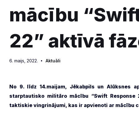
mācību “Swif
22” aktīvā fā
6. maijs, 2022.
Aktuāli
No 9. līdz 14.maijam, Jēkabpils un Alūksnes a
starptautisko militāro mācību “Swift Response 2
taktiskie vingrinājumi, kas ir apvienoti ar mācīb