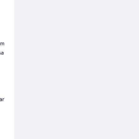
ām
sa
ar