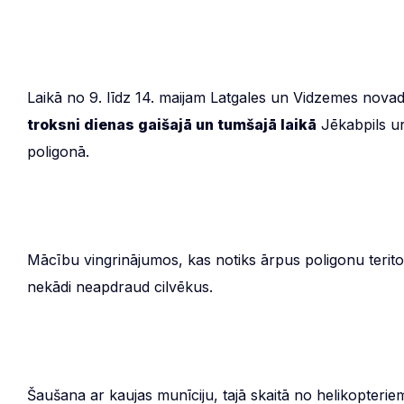
Laikā no 9. līdz 14. maijam Latgales un Vidzemes novadu 
troksni dienas gaišajā un tumšajā laikā
Jēkabpils un
poligonā.
Mācību vingrinājumos, kas notiks ārpus poligonu teritorij
nekādi neapdraud cilvēkus.
Šaušana ar kaujas munīciju, tajā skaitā no helikopteriem