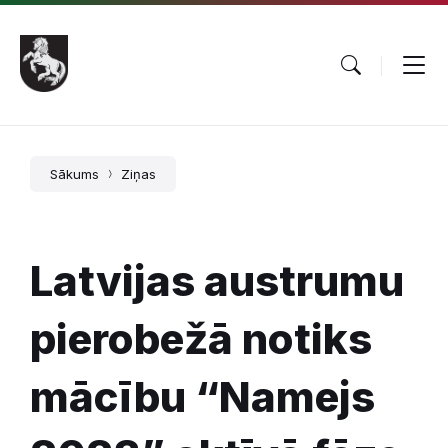
Pāriet
Skip
Skip
uz
to
to
saturu
main
footer
navigation
Sākums
Ziņas
Latvijas austrumu
pierobežā notiks
mācību “Namejs