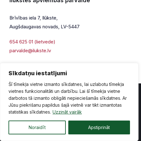
Ilūkstes apvienības pārvalde
Brīvības iela 7, Ilūkste,
Augšdaugavas novads, LV-5447
654 625 01 (lietvede)
parvalde@ilukste.lv
Sīkdatņu iestatījumi
Šī tīmekļa vietne izmanto sīkdatnes, lai uzlabotu tīmekļa
vietnes funkcionalitāti un darbību. Lai šī tīmekļa vietne
darbotos tā izmanto obligāti nepieciešamās sīkdatnes. Ar
Jūsu piekrišanu papildus šajā vietnē var tikt izmantotas
Privātuma politika
Piekļūstamība
Lapas karte
statistikas sīkdatnes.
Uzzināt vairāk
Vecā mājaslapas versija
Noraidīt
Apstiprināt
© 2026 Ilūkste, publicētā satura visas tiesības aizsargātas.