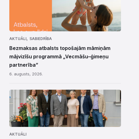
,
AKTUĀLI
SABIEDRĪBA
Bezmaksas atbalsts topošajām māmiņām
mājvizīšu programmā „Vecmāšu–ģimeņu
partnerība”
6. augusts, 2026.
AKTUĀLI