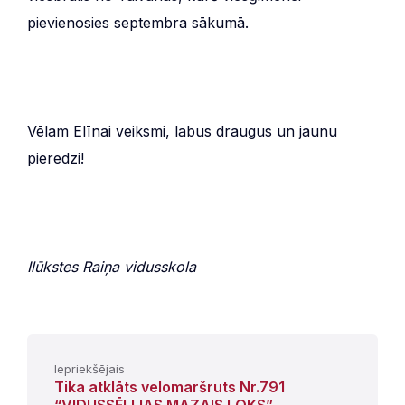
pievienosies septembra sākumā.
Vēlam Elīnai veiksmi, labus draugus un jaunu
pieredzi!
Ilūkstes Raiņa vidusskola
Iepriekšējais
Tika atklāts velomaršruts Nr.791
“VIDUSSĒLIJAS MAZAIS LOKS”