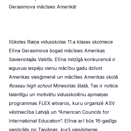
Gerasimova mācīsies Amerikā!
Ilūkstes Raiņa vidusskolas 11.a klases skolniece
Elīna Gerasimova šogad mācīsies Amerikas
Savienotajās Valstīs. Elīna milzīgā konkurencē ir
ieguvusi iespēju vienu mācību gadu dzīvot
Amerikas viesģimenē un mācīties Amerikas skolā
Roseau high school
Minesotas štatā. Tas ir noticis
talantīgu un motivētu vidusskolēnu apmaiņas
programmas FLEX ietvaros, kuru organizē ASV
vēstniecība Latvijā un “American Councils for
International Education”. Elīnai arī būs 16-gadīgs
viesbrālis no Taivānas, kurš viesģimenei