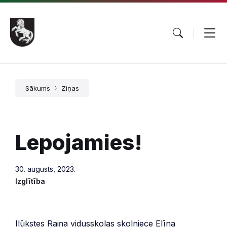
Pāriet
Skip
Skip
uz
to
to
saturu
main
footer
navigation
Sākums
Ziņas
Lepojamies!
30. augusts, 2023.
Izglītība
Ilūkstes Raiņa vidusskolas skolniece Elīna