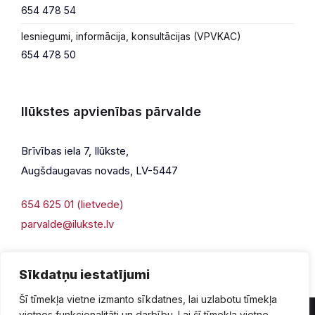
654 478 54
Iesniegumi, informācija, konsultācijas (VPVKAC)
654 478 50
Ilūkstes apvienības pārvalde
Brīvības iela 7, Ilūkste,
Augšdaugavas novads, LV-5447
654 625 01 (lietvede)
parvalde@ilukste.lv
Sīkdatņu iestatījumi
Šī tīmekļa vietne izmanto sīkdatnes, lai uzlabotu tīmekļa
vietnes funkcionalitāti un darbību. Lai šī tīmekļa vietne