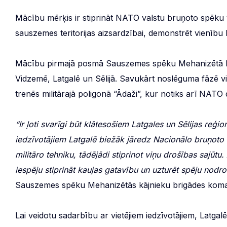
Mācību mērķis ir stiprināt NATO valstu bruņoto spēku v
sauszemes teritorijas aizsardzībai, demonstrēt vienību
Mācību pirmajā posmā Sauszemes spēku Mehanizētā kā
Vidzemē, Latgalē un Sēlijā. Savukārt noslēguma fāzē v
trenēs militārajā poligonā “Ādaži”, kur notiks arī NATO d
“Ir ļoti svarīgi būt klātesošiem Latgales un Sēlijas reģi
iedzīvotājiem Latgalē biežāk jāredz Nacionālo bruņoto
militāro tehniku, tādējādi stiprinot viņu drošības sajūt
iespēju stiprināt kaujas gatavību un uzturēt spēju nodro
Sauszemes spēku Mehanizētās kājnieku brigādes komand
Lai veidotu sadarbību ar vietējiem iedzīvotājiem, Latgal