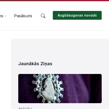
Augšdaugavas novads
ms
Pasākumi
Jaunākās Ziņas
AKTUĀLI