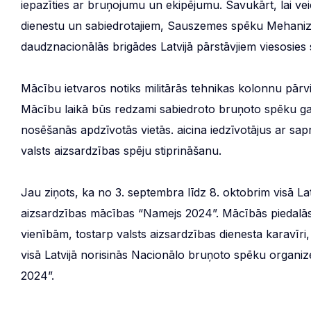
iepazīties ar bruņojumu un ekipējumu. Savukārt, lai veic
dienestu un sabiedrotajiem, Sauszemes spēku Mehaniz
daudznacionālās brigādes Latvijā pārstāvjiem viesosies sk
Mācību ietvaros notiks militārās tehnikas kolonnu pār
Mācību laikā būs redzami sabiedroto bruņoto spēku gai
nosēšanās apdzīvotās vietās. aicina iedzīvotājus ar sapr
valsts aizsardzības spēju stiprināšanu.
Jau ziņots, ka no 3. septembra līdz 8. oktobrim visā La
aizsardzības mācības “Namejs 2024”. Mācībās piedalās
vienībām, tostarp valsts aizsardzības dienesta karavīri
visā Latvijā norisinās Nacionālo bruņoto spēku organi
2024”.