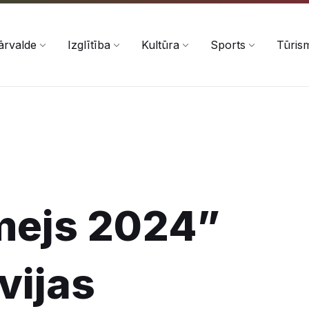
ārvalde
Izglītība
Kultūra
Sports
Tūris
mejs 2024”
vijas