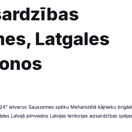
zsardzības
es, Latgales
ionos
024” ietvaros Sauszemes spēku Mehanizētā kājnieku brigād
 Latvijā pilnveidos Latvijas teritorijas aizsardzības spēja