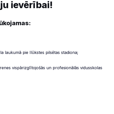
ju ievērībai!
lūkojamas:
la laukumā pie Ilūkstes pilsētas stadiona;
brenes vispārizglītojošās un profesionālās vidusskolas