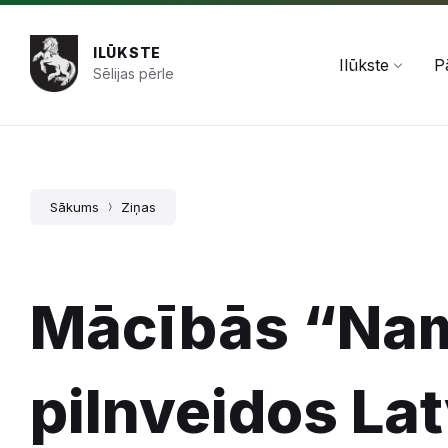
Pāriet
Skip
Skip
+371 654 478 50
pasts@ilukste.lv
uz
to
to
saturu
main
footer
ILŪKSTE
navigation
Ilūkste
P
Sēlijas pērle
Sākums
Ziņas
Mācībās “Na
pilnveidos Lat