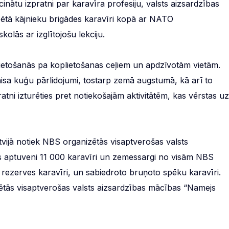
inātu izpratni par karavīra profesiju, valsts aizsardzības
ētā kājnieku brigādes karavīri kopā ar NATO
olās ar izglītojošu lekciju.
vietošanās pa koplietošanas ceļiem un apdzīvotām vietām.
sa kuģu pārlidojumi, tostarp zemā augstumā, kā arī to
atni izturēties pret notiekošajām aktivitātēm, kas vērstas uz
tvijā notiek NBS organizētās visaptverošas valsts
 aptuveni 11 000 karavīri un zemessargi no visām NBS
, rezerves karavīri, un sabiedroto bruņoto spēku karavīri.
zētās visaptverošas valsts aizsardzības mācības “Namejs