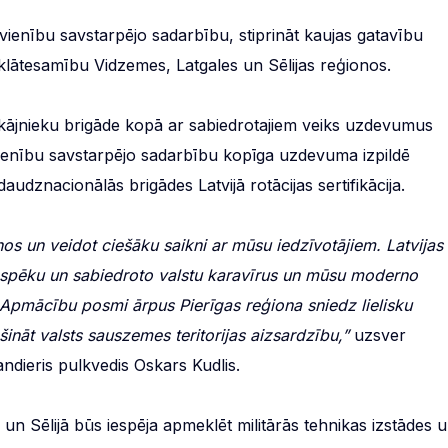
ienību savstarpējo sadarbību, stiprināt kaujas gatavību
 klātesamību Vidzemes, Latgales un Sēlijas reģionos.
jnieku brigāde kopā ar sabiedrotajiem veiks uzdevumus
ienību savstarpējo sadarbību kopīga uzdevuma izpildē
audznacionālās brigādes Latvijā rotācijas sertifikācija.
onos un veidot ciešāku saikni ar mūsu iedzīvotājiem. Latvijas
 spēku un sabiedroto valstu karavīrus un mūsu moderno
u. Apmācību posmi ārpus Pierīgas reģiona sniedz lielisku
šināt valsts sauszemes teritorijas aizsardzību,”
uzsver
ieris pulkvedis Oskars Kudlis.
ē un Sēlijā būs iespēja apmeklēt militārās tehnikas izstādes 