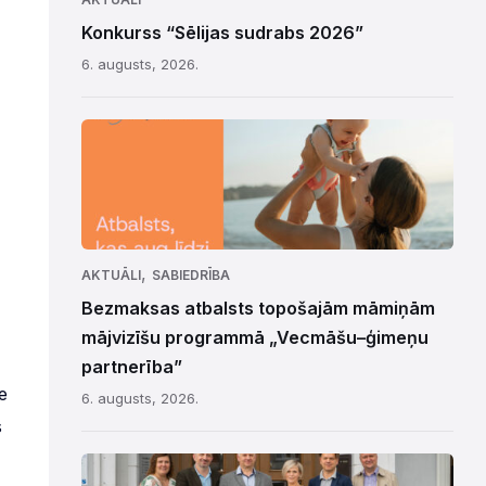
Konkurss “Sēlijas sudrabs 2026”
6. augusts, 2026.
,
AKTUĀLI
SABIEDRĪBA
Bezmaksas atbalsts topošajām māmiņām
mājvizīšu programmā „Vecmāšu–ģimeņu
partnerība”
e
6. augusts, 2026.
s