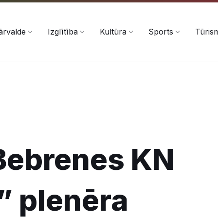
ārvalde
Izglītība
Kultūra
Sports
Tūris
Bebrenes KN
 plenēra