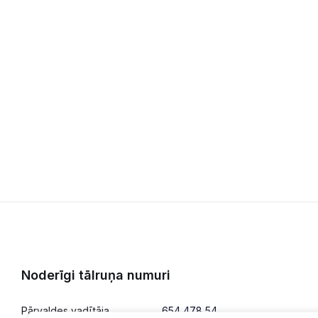
Noderīgi tālruņa numuri
Pārvaldes vadītāja
654 478 54