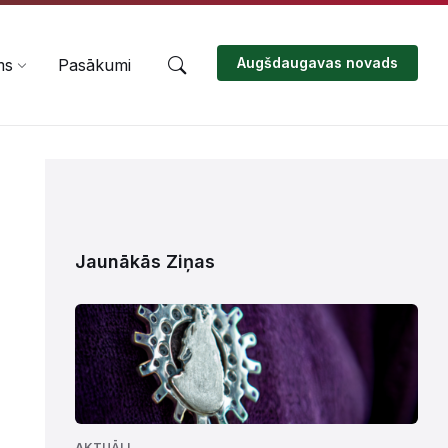
Augšdaugavas novads
ms
Pasākumi
Jaunākās Ziņas
AKTUĀLI