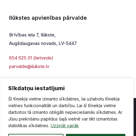
Ilūkstes apvienības pārvalde
Brīvības iela 7, Ilūkste,
Augšdaugavas novads, LV-5447
654 625 01 (lietvede)
parvalde@ilukste.lv
Sīkdatņu iestatījumi
Šī tīmekļa vietne izmanto sīkdatnes, lai uzlabotu tīmekļa
vietnes funkcionalitāti un darbību. Lai šī tīmekļa vietne
darbotos tā izmanto obligāti nepieciešamās sīkdatnes. Ar
Jūsu piekrišanu papildus šajā vietnē var tikt izmantotas
Privātuma politika
Piekļūstamība
Lapas karte
statistikas sīkdatnes.
Uzzināt vairāk
Vecā mājaslapas versija