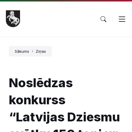
Pāriet
Skip
Skip
uz
to
to
saturu
main
footer
navigation
Sākums
Ziņas
Noslēdzas
konkurss
“Latvijas Dziesmu