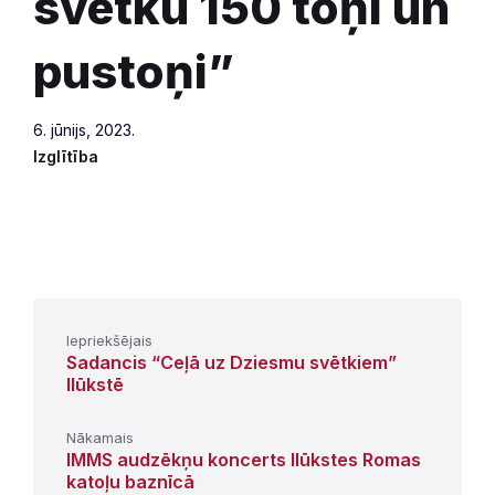
svētku 150 toņi un
pustoņi”
6. jūnijs, 2023.
Izglītība
Iepriekšējais
Sadancis “Ceļā uz Dziesmu svētkiem”
Ilūkstē
Nākamais
IMMS audzēkņu koncerts Ilūkstes Romas
katoļu baznīcā