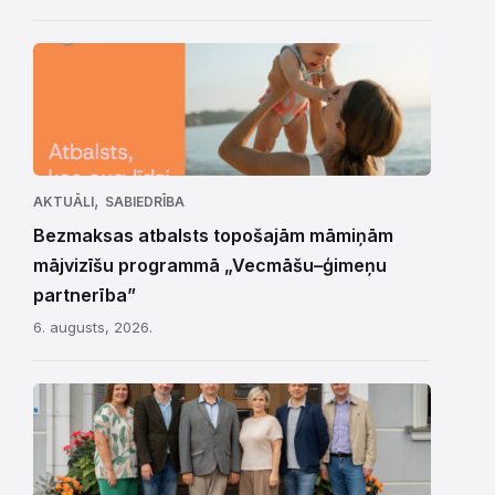
,
AKTUĀLI
SABIEDRĪBA
Bezmaksas atbalsts topošajām māmiņām
mājvizīšu programmā „Vecmāšu–ģimeņu
partnerība”
6. augusts, 2026.