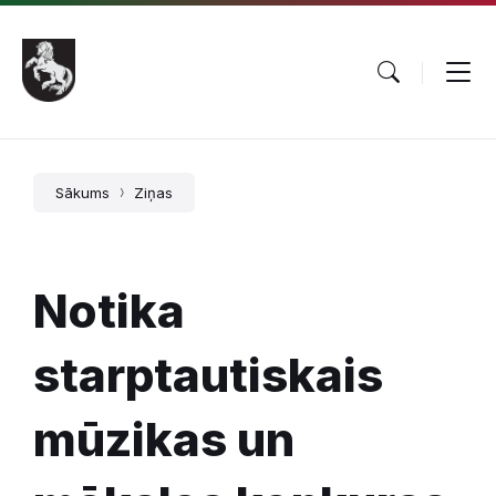
Pāriet
Skip
Skip
uz
to
to
saturu
main
footer
navigation
Sākums
Ziņas
Notika
starptautiskais
mūzikas un