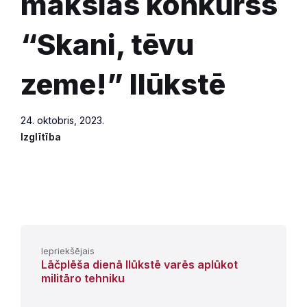
mākslas konkurss
“Skani, tēvu
zeme!” Ilūkstē
24. oktobris, 2023.
Izglītība
Iepriekšējais
Lāčplēša dienā Ilūkstē varēs aplūkot
militāro tehniku