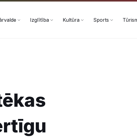
ārvalde
Izglītība
Kultūra
Sports
Tūris
tēkas
rtīgu