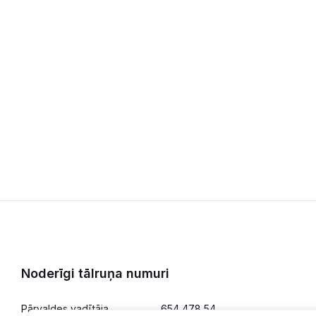
Noderīgi tālruņa numuri
Pārvaldes vadītāja
654 478 54