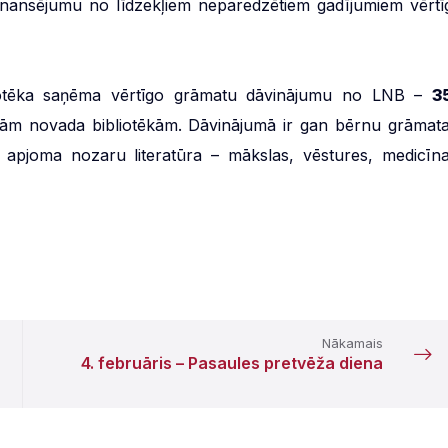
finansējumu no līdzekļiem neparedzētiem gadījumiem vērtī
liotēka saņēma vērtīgo grāmatu dāvinājumu no LNB –
3
visām novada bibliotēkām. Dāvinājumā ir gan bērnu grāmata
ela apjoma nozaru literatūra – mākslas, vēstures, medicīna
Nākamais
4. februāris – Pasaules pretvēža diena