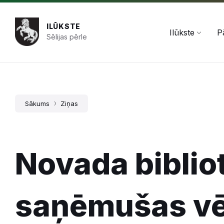
Pāriet
Skip
Skip
+371 654 478 50
pasts@ilukste.lv
uz
to
to
saturu
main
footer
ILŪKSTE
navigation
Ilūkste
P
Sēlijas pērle
Sākums
Ziņas
Novada biblio
saņēmušas vē