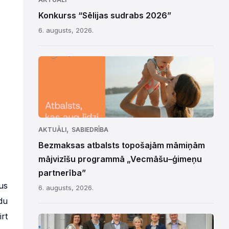
Konkurss “Sēlijas sudrabs 2026”
6. augusts, 2026.
,
AKTUĀLI
SABIEDRĪBA
Bezmaksas atbalsts topošajām māmiņām
mājvizīšu programmā „Vecmāšu–ģimeņu
partnerība”
us
6. augusts, 2026.
du
rt