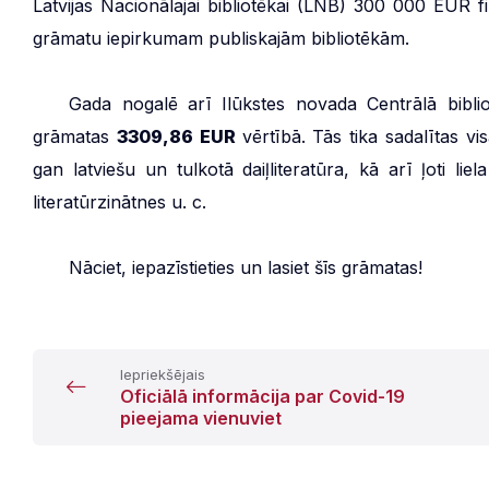
Latvijas Nacionālajai bibliotēkai (LNB) 300 000 EUR 
grāmatu iepirkumam publiskajām bibliotēkām.
***
Gada nogalē arī Ilūkstes novada Centrālā bib
grāmatas
3309,86 EUR
vērtībā. Tās tika sadalītas 
gan latviešu un tulkotā daiļliteratūra, kā arī ļoti li
literatūrzinātnes u. c.
***
Nāciet, iepazīstieties un lasiet šīs grāmatas!
Iepriekšējais
Oficiālā informācija par Covid-19
pieejama vienuviet