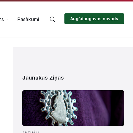
Augšdaugavas novads
ms
Pasākumi
Jaunākās Ziņas
AKTUĀLI