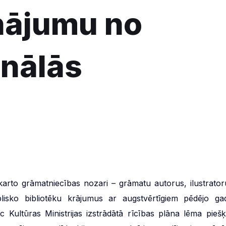
nājumu no
onālās
arto grāmatniecības nozari – grāmatu autorus, ilustrator
publisko bibliotēku krājumus ar augstvērtīgiem pēdējo ga
 Kultūras Ministrijas izstrādātā rīcības plāna lēma piešķi