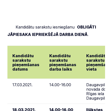
***
Kandidātu sarakstu iesniegšanu
OBLIGĀTI
JĀPIESAKA IEPRIEKŠĒJĀ DARBA DIENĀ
.
Kandidātu
Kandidātu
Kandidātu
sarakstu
sarakstu
sarakstu
pieņemšanas
pieņemšanas
pieņemšana
datums
darba laiks
vieta
17.03.2021.
14.00-16.00
Daugavpils
novada dome
Rīgas iela 2,
Daugavpils
18.03.2021.
14.00-16.00
Ilūkstes