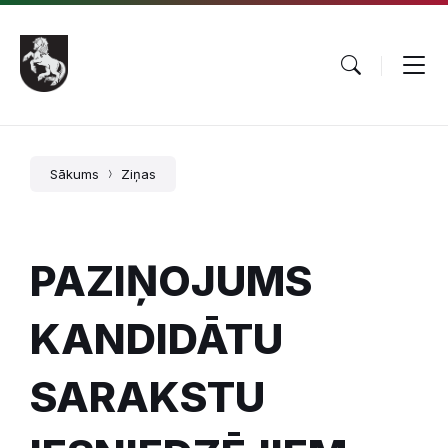
Pāriet
Skip
Skip
uz
to
to
saturu
main
footer
navigation
Sākums
Ziņas
PAZIŅOJUMS
KANDIDĀTU
SARAKSTU