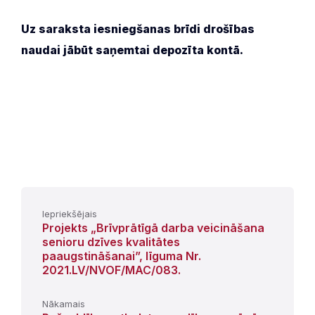
Uz saraksta iesniegšanas brīdi drošības
naudai jābūt saņemtai depozīta kontā.
Iepriekšējais
Projekts „Brīvprātīgā darba veicināšana
senioru dzīves kvalitātes
paaugstināšanai”, līguma Nr.
2021.LV/NVOF/MAC/083.
Nākamais