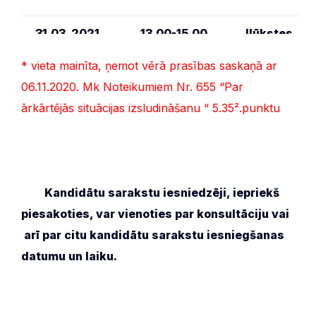
31.03. 2021.
13.00-15.00
Ilūkstes
kultūras un
mākslas
* vieta mainīta, ņemot vērā prasības saskaņā ar
centrs
*
–
Brīvības iel
06.11.2020. Mk Noteikumiem Nr. 655 “Par
12, Ilūkste
ārkārtējās situācijas izsludināšanu “ 5.35².punktu
06.04. 2021.
Bez
Daugavpils
pieteikšanās
novada dome
16.00-18.00
Rīgas iela 2,
Daugavpils
/Ja kandidātu
***
Kandidātu sarakstu iesniedzēji, iepriekš
sarakstos ir
piesakoties, var vienoties par konsultāciju vai
konstatētas
kļūdas, kuras
arī par citu kandidātu sarakstu iesniegšanas
iespējams
datumu un laiku.
labot neizejot
no telpām –
līdz 24.00/