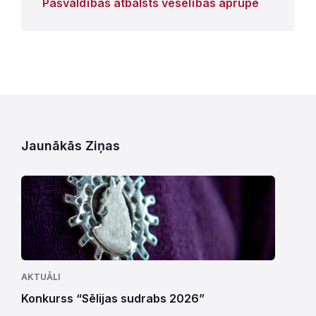
Pašvaldības atbalsts veselības aprūpē
Jaunākās Ziņas
AKTUĀLI
Konkurss “Sēlijas sudrabs 2026”