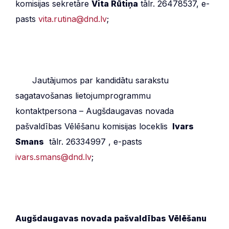
komisijas sekretāre
Vita Rūtiņa
tālr. 26478537, e-
pasts
vita.rutina@dnd.lv
;
***
Jautājumos par kandidātu sarakstu
sagatavošanas lietojumprogrammu
kontaktpersona – Augšdaugavas novada
pašvaldības Vēlēšanu komisijas loceklis
Ivars
Smans
tālr. 26334997 , e-pasts
ivars.smans@dnd.lv
;
Augšdaugavas novada pašvaldības Vēlēšanu