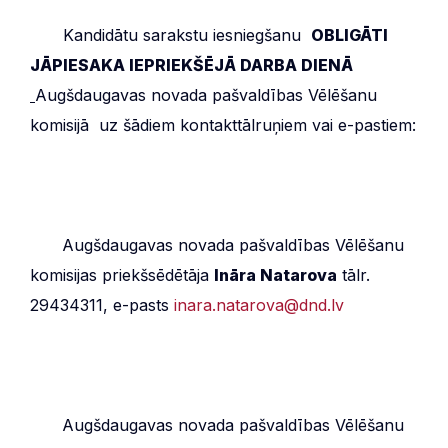
***
Kandidātu sarakstu iesniegšanu
OBLIGĀTI
JĀPIESAKA IEPRIEKŠĒJĀ DARBA DIENĀ
Augšdaugavas novada pašvaldības Vēlēšanu
komisijā uz šādiem kontakttālruņiem vai e-pastiem:
***
Augšdaugavas novada pašvaldības Vēlēšanu
komisijas priekšsēdētāja
Ināra Natarova
tālr.
29434311, e-pasts
inara.natarova@dnd.lv
***
Augšdaugavas novada pašvaldības Vēlēšanu