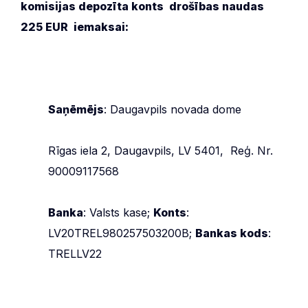
komisijas d
epozīta konts drošības naudas
225 EUR iemaksai:
Saņēmējs
: Daugavpils novada dome
Rīgas iela 2, Daugavpils, LV 5401, Reģ. Nr.
90009117568
Banka
: Valsts kase;
Konts
:
LV20TREL980257503200B;
Bankas kods
:
TRELLV22