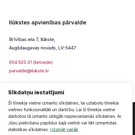
Ilūkstes apvienības pārvalde
Brīvības iela 7, Ilūkste,
Augšdaugavas novads, LV-5447
654 625 01 (lietvede)
parvalde@ilukste.lv
Sīkdatņu iestatījumi
Šī tīmekļa vietne izmanto sīkdatnes, lai uzlabotu tīmekļa
vietnes funkcionalitāti un darbību. Lai šī tīmekļa vietne
darbotos tā izmanto obligāti nepieciešamās sīkdatnes. Ar
Jūsu piekrišanu papildus šajā vietnē var tikt izmantotas
Privātuma politika
Piekļūstamība
Lapas karte
statistikas sīkdatnes.
Uzzināt vairāk
Vecā mājaslapas versija