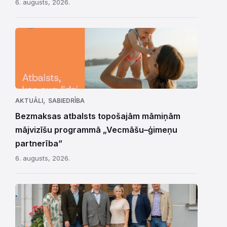
6. augusts, 2026.
,
AKTUĀLI
SABIEDRĪBA
Bezmaksas atbalsts topošajām māmiņām
mājvizīšu programmā „Vecmāšu–ģimeņu
partnerība”
6. augusts, 2026.