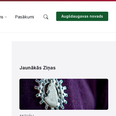
Augšdaugavas novads
ms
Pasākumi
Jaunākās Ziņas
AKTUĀLI