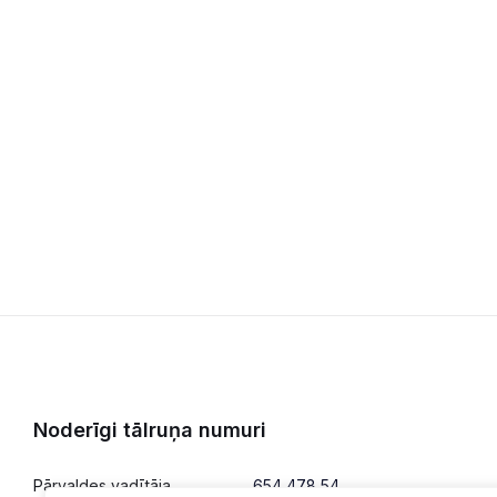
Noderīgi tālruņa numuri
Pārvaldes vadītāja
654 478 54