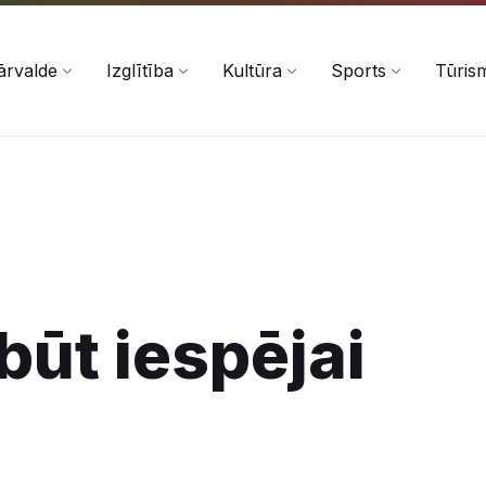
ārvalde
Izglītība
Kultūra
Sports
Tūris
ābūt iespējai