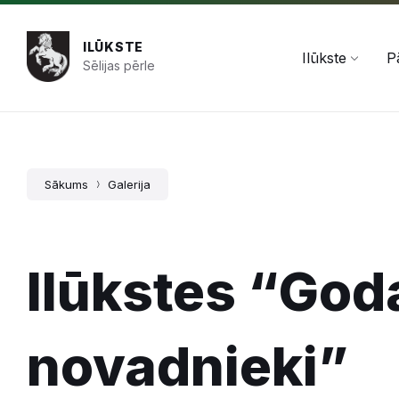
Pāriet
Skip
Skip
+371 654 478 50
pasts@ilukste.lv
uz
to
to
saturu
main
footer
ILŪKSTE
navigation
Ilūkste
P
Sēlijas pērle
Sākums
Galerija
Ilūkstes “God
novadnieki”