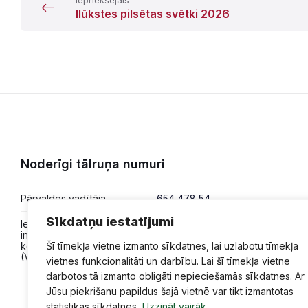
Ilūkstes pilsētas svētki 2026
Noderīgi tālruņa numuri
Pārvaldes vadītāja
654 478 54
Sīkdatņu iestatījumi
Iesniegumi,
654 478 50
informācija,
konsultācijas
Šī tīmekļa vietne izmanto sīkdatnes, lai uzlabotu tīmekļa
(VPVKAC)
vietnes funkcionalitāti un darbību. Lai šī tīmekļa vietne
darbotos tā izmanto obligāti nepieciešamās sīkdatnes. Ar
Jūsu piekrišanu papildus šajā vietnē var tikt izmantotas
statistikas sīkdatnes.
Uzzināt vairāk