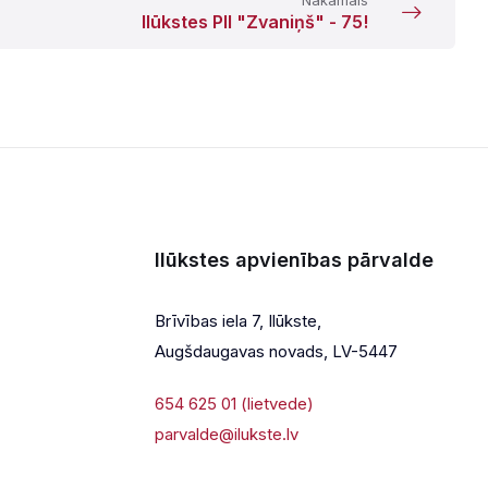
Ilūkstes PII "Zvaniņš" - 75!
Ilūkstes apvienības pārvalde
Brīvības iela 7, Ilūkste,
Augšdaugavas novads, LV-5447
654 625 01 (lietvede)
parvalde@ilukste.lv