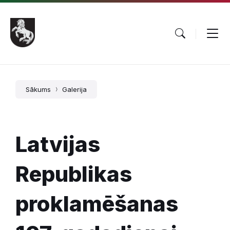
Pāriet
Skip
Skip
uz
to
to
saturu
main
footer
navigation
Sākums
Galerija
Latvijas
Republikas
proklamēšanas