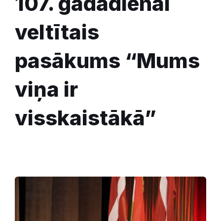
107. gadadienai
veltītais
pasākums “Mums
viņa ir
visskaistākā”