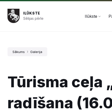
Pāriet
Skip
Skip
+371 654 478 50
pasts@ilukste.lv
uz
to
to
saturu
main
footer
ILŪKSTE
navigation
Ilūkste
P
Sēlijas pērle
Sākums
Galerija
Tūrisma ceļa 
radīšana (16.