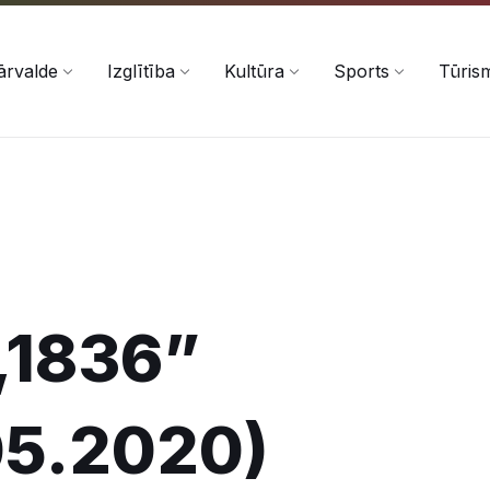
ārvalde
Izglītība
Kultūra
Sports
Tūris
„1836”
05.2020)