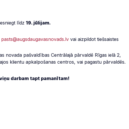
esniegt līdz
19. jūlijam.
u
pasts@augsdaugavasnovads.lv
vai aizpildot tiešsaistes
s novada pašvaldības Centrālajā pārvaldē Rīgas ielā 2,
tajos klientu apkalpošanas centros, vai pagastu pārvaldēs.
 viņu darbam tapt pamanītam!