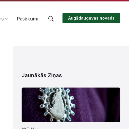
Augšdaugavas novads
ms
Pasākumi
Jaunākās Ziņas
AKTUĀLI