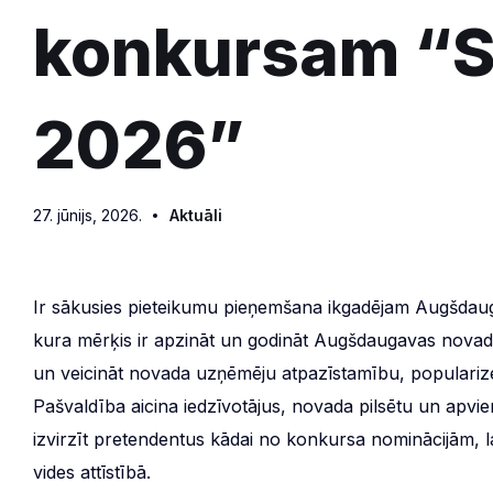
konkursam “S
2026”
27. jūnijs, 2026.
Aktuāli
Ir sākusies pieteikumu pieņemšana ikgadējam Augšda
kura mērķis ir apzināt un godināt Augšdaugavas novada
un veicināt novada uzņēmēju atpazīstamību, populariz
Pašvaldība aicina iedzīvotājus, novada pilsētu un apvie
izvirzīt pretendentus kādai no konkursa nominācijām, la
vides attīstībā.