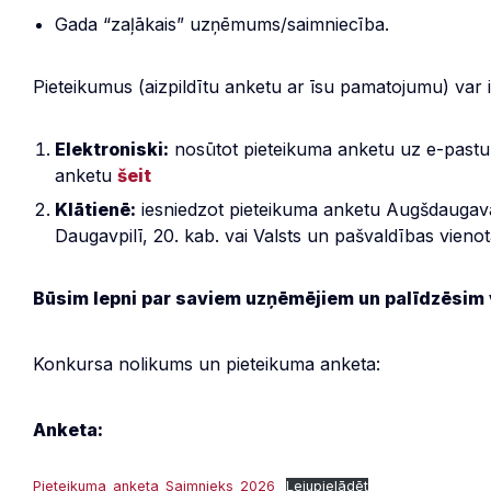
Gada “zaļākais” uzņēmums/saimniecība.
Pieteikumus (aizpildītu anketu ar īsu pamatojumu) var i
Elektroniski:
nosūtot pieteikuma anketu uz e-past
anketu
šeit
Klātienē:
iesniedzot pieteikuma anketu Augšdaugava
Daugavpilī, 20. kab. vai Valsts un pašvaldības vieno
Būsim lepni par saviem uzņēmējiem un palīdzēsim
Konkursa nolikums un pieteikuma anketa:
Anketa:
Pieteikuma_anketa_Saimnieks_2026
Lejupielādēt