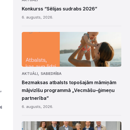
Konkurss “Sēlijas sudrabs 2026”
6. augusts, 2026.
,
AKTUĀLI
SABIEDRĪBA
Bezmaksas atbalsts topošajām māmiņām
,
mājvizīšu programmā „Vecmāšu–ģimeņu
partnerība”
i
6. augusts, 2026.