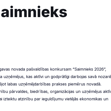
aimnieks
ugavas novada pašvaldības konkursam “Saimnieks 2026”,
 uzņēmējus, kas aktīvi un godprātīgi darbojas savā nozarē
ējot labas uzņēmējdarbības prakses piemērus novadā.
nību pārvaldes, biedrības, organizācijas un uzņēmējus aktīv
i izteiktu atzinību par ieguldījumu vietējās ekonomikas un