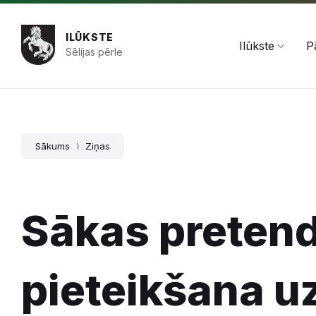
Pāriet
Skip
Skip
+371 654 478 50
pasts@ilukste.lv
uz
to
to
saturu
main
footer
ILŪKSTE
navigation
Ilūkste
P
Sēlijas pērle
Sākums
Ziņas
Sākas preten
pieteikšana 