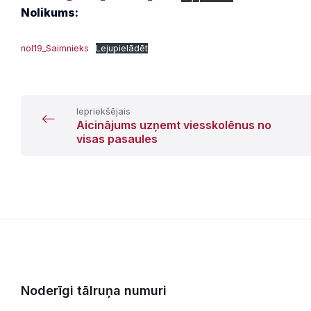
Nolikums:
nol19_Saimnieks
Lejupielādēt
Iepriekšējais
Aicinājums uzņemt viesskolēnus no
visas pasaules
Noderīgi tālruņa numuri