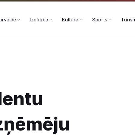
ārvalde
Izglītība
Kultūra
Sports
Tūris
dentu
uzņēmēju