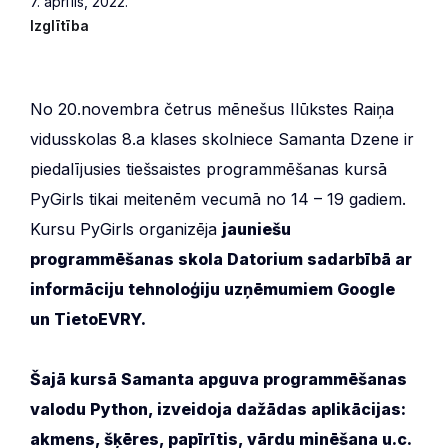
7. aprīlis, 2022.
Izglītība
No 20.novembra četrus mēnešus Ilūkstes Raiņa
vidusskolas 8.a klases skolniece Samanta Dzene ir
piedalījusies tiešsaistes programmēšanas kursā
PyGirls tikai meitenēm vecumā no 14 – 19 gadiem.
Kursu PyGirls organizēja
jauniešu
programmēšanas skola Datorium sadarbībā ar
informāciju tehnoloģiju uzņēmumiem Google
un TietoEVRY.
Šajā kursā Samanta apguva programmēšanas
valodu Python, izveidoja dažādas aplikācijas:
akmens, šķēres, papīrītis, vārdu minēšana u.c.