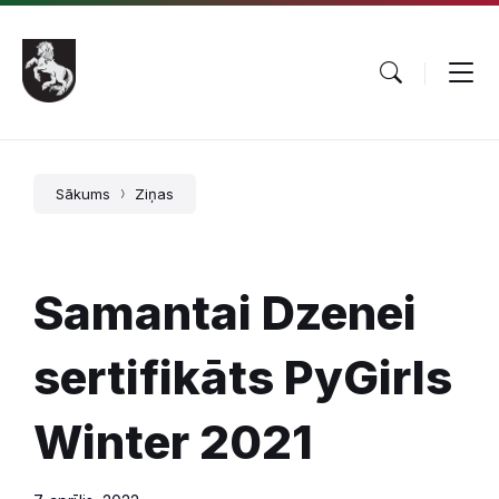
Pāriet
Skip
Skip
uz
to
to
saturu
main
footer
navigation
Sākums
Ziņas
Samantai Dzenei
sertifikāts PyGirls
Winter 2021