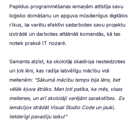
Papildus programmēšanas iemaņām attīstīja savu
loģisko domāšanu un apguva mūsdienīgus digitālos
rīkus, lai varētu efektīvi sadarboties savu projektu
izstrādē un darboties attālināti komandās, kā tas
notiek praksē IT nozarē.
Samanta atzīst, ka skolotāji skaidroja nesteidzoties
un ļoti lēni, kas radīja labvēlīgu mācību vidi
meitenēm:
“Sākumā mācību temps bija lēns, bet
vēlāk kļuva ātrāks. Man ļoti patika, ka mēs, visas
meitenes, un arī skolotāji varējām sarakstīties. Es
iemācījos strādāt Visual Studio Code un jauki,
lietderīgi pavadīju laiku!”