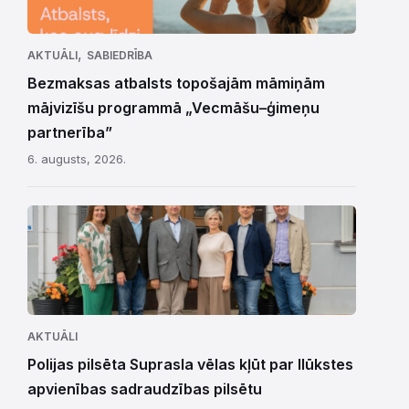
,
AKTUĀLI
SABIEDRĪBA
Bezmaksas atbalsts topošajām māmiņām
mājvizīšu programmā „Vecmāšu–ģimeņu
partnerība”
6. augusts, 2026.
AKTUĀLI
Polijas pilsēta Suprasla vēlas kļūt par Ilūkstes
apvienības sadraudzības pilsētu