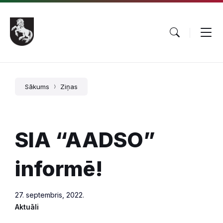
Pāriet
Skip
Skip
uz
to
to
saturu
main
footer
navigation
Sākums
Ziņas
SIA “AADSO”
informē!
27. septembris, 2022.
Aktuāli