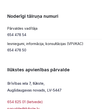
Noderīgi tālruņa numuri
Pārvaldes vadītāja
654 478 54
Iesniegumi, informācija, konsultācijas (VPVKAC)
654 478 50
Ilūkstes apvienības pārvalde
Brīvības iela 7, Ilūkste,
Augšdaugavas novads, LV-5447
654 625 01 (lietvede)
parvalde@ilukste.lv