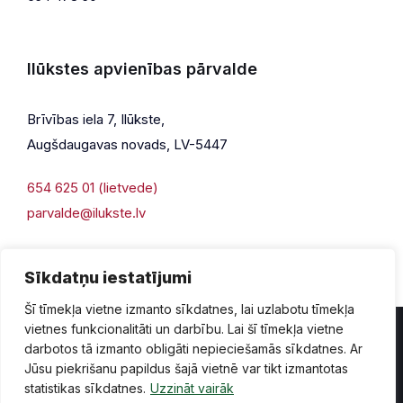
Ilūkstes apvienības pārvalde
Brīvības iela 7, Ilūkste,
Augšdaugavas novads, LV-5447
654 625 01 (lietvede)
parvalde@ilukste.lv
Sīkdatņu iestatījumi
Šī tīmekļa vietne izmanto sīkdatnes, lai uzlabotu tīmekļa
vietnes funkcionalitāti un darbību. Lai šī tīmekļa vietne
darbotos tā izmanto obligāti nepieciešamās sīkdatnes. Ar
Jūsu piekrišanu papildus šajā vietnē var tikt izmantotas
Privātuma politika
Piekļūstamība
Lapas karte
statistikas sīkdatnes.
Uzzināt vairāk
Vecā mājaslapas versija