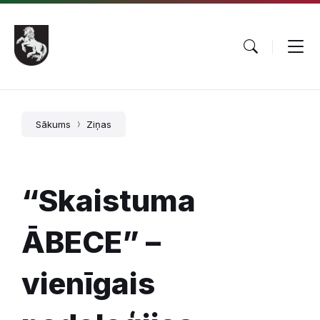
Pāriet
Skip
Skip
uz
to
to
saturu
main
footer
navigation
Sākums
Ziņas
“Skaistuma
ĀBECE” –
vienīgais