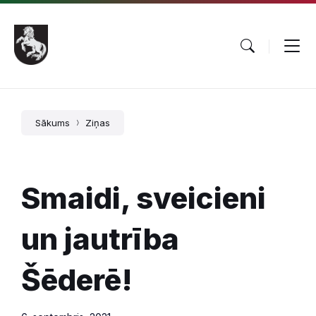
Pāriet
Skip
Skip
uz
to
to
saturu
main
footer
navigation
Sākums
Ziņas
Smaidi, sveicieni
un jautrība
Šēderē!