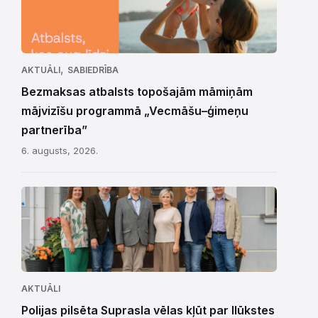
,
AKTUĀLI
SABIEDRĪBA
Bezmaksas atbalsts topošajām māmiņām
mājvizīšu programmā „Vecmāšu–ģimeņu
partnerība”
6. augusts, 2026.
AKTUĀLI
Polijas pilsēta Suprasla vēlas kļūt par Ilūkstes