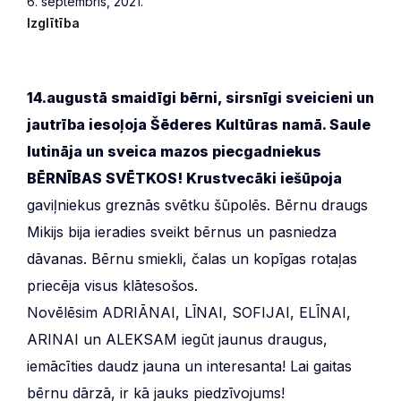
6. septembris, 2021.
Izglītība
14.augustā smaidīgi bērni, sirsnīgi sveicieni un
jautrība iesoļoja Šēderes Kultūras namā. Saule
lutināja un sveica mazos piecgadniekus
BĒRNĪBAS SVĒTKOS! Krustvecāki iešūpoja
gaviļniekus greznās svētku šūpolēs. Bērnu draugs
Mikijs bija ieradies sveikt bērnus un pasniedza
dāvanas. Bērnu smiekli, čalas un kopīgas rotaļas
priecēja visus klātesošos.
Novēlēsim ADRIĀNAI, LĪNAI, SOFIJAI, ELĪNAI,
ARINAI un ALEKSAM iegūt jaunus draugus,
iemācīties daudz jauna un interesanta! Lai gaitas
bērnu dārzā, ir kā jauks piedzīvojums!