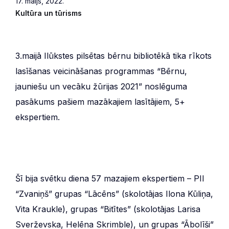
17. maijs, 2022.
Kultūra un tūrisms
3.maijā Ilūkstes pilsētas bērnu bibliotēkā tika rīkots
lasīšanas veicināšanas programmas “Bērnu,
jauniešu un vecāku žūrijas 2021” noslēguma
pasākums pašiem mazākajiem lasītājiem, 5+
ekspertiem.
Šī bija svētku diena 57 mazajiem ekspertiem – PII
“Zvaniņš” grupas “Lācēns” (skolotājas Ilona Kūliņa,
Vita Kraukle), grupas “Bitītes” (skolotājas Larisa
Sverževska, Helēna Skrimble), un grupas “Ābolīši”