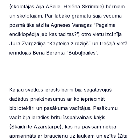
(skolotājas Aija ASeile, Helēna Skrimble) bērniem
un skolotājām. Par labāko grāmatu šajā vecuma
posmā tika atzīta Agneses Vanagas “Pagalma
enciklopēdija jeb kas tad tas?”, otro vietu izcīnīja
Jura Zvirgzdiņa “Kapteiņa zirdziņš” un trešajā vietā
ierindojās Bena Beranta “Bubuļbailes”.
Kā jau svētkos ierasts bērni bija sagatavojuši
dažādus priekšnesumus ar ko iepriecināt
bibliotekāri un pasākuma vadītājus. Pasākumu
vadīt bija ieradies britu īsspalvainais kaķis
(Skaidrīte Azarstarpe), kas nu pavisam nebija
apmierināts ar braucienu uz laukiem un ezītis (Zita