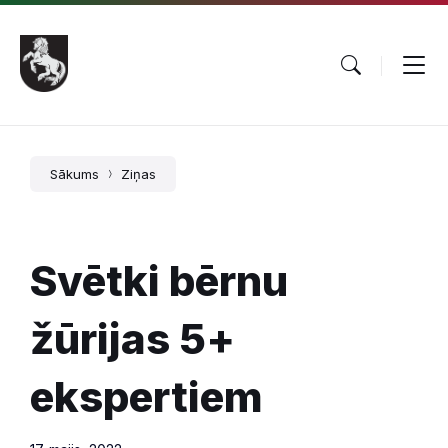
Pāriet
Skip
Skip
uz
to
to
saturu
main
footer
navigation
Sākums
Ziņas
Svētki bērnu
žūrijas 5+
ekspertiem