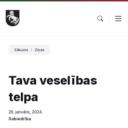
Pāriet
Skip
Skip
uz
to
to
saturu
main
footer
navigation
Sākums
Ziņas
Tava veselības
telpa
26. janvāris, 2024.
Sabiedrība