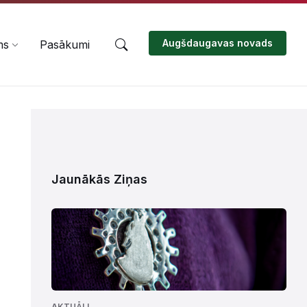
Augšdaugavas novads
ms
Pasākumi
Jaunākās Ziņas
AKTUĀLI