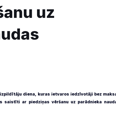
šanu uz
audas
 izpildītāju diena, kuras ietvaros iedzīvotāji bez maks
s saistīti ar piedziņas vēršanu uz parādnieka naud