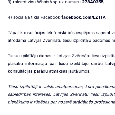
3) rakstot ziņu WhatsApp uz numuru
27840355
;
4) sociālajā tīklā Facebook
facebook.com/LZTIP
.
Tāpat konsultācijas telefoniski būs iespējams saņemt visu
atrodama Latvijas Zvērinātu tiesu izpildītāju padomes m
Tiesu izpildītāju dienas ir Latvijas Zvērinātu tiesu izpil
plašāku informāciju par tiesu izpildītāju darbu Lat
konsultācijas parādu atmaksas jautājumos.
Tiesu izpildītāji ir valsts amatpersonas, kuru pienākum
sabiedrības interesēs. Latvijas Zvērinātu tiesu izpildī
pienākums ir rūpēties par nozarē strādājošo profesionali