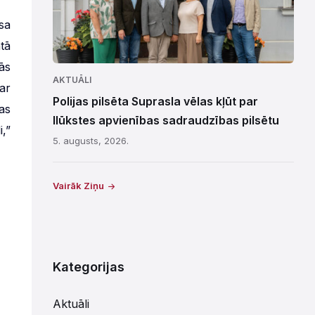
sa
tā
ās
AKTUĀLI
ar
Polijas pilsēta Suprasla vēlas kļūt par
as
Ilūkstes apvienības sadraudzības pilsētu
,”
5. augusts, 2026.
Vairāk Ziņu
Kategorijas
Aktuāli