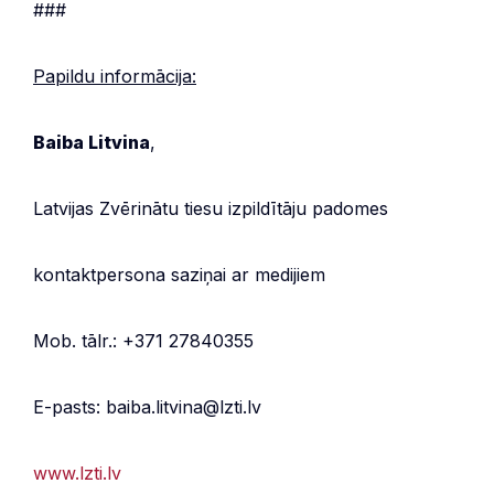
###
Papildu informācija:
Baiba Litvina
,
Latvijas Zvērinātu tiesu izpildītāju padomes
kontaktpersona saziņai ar medijiem
Mob. tālr.: +371 27840355
E-pasts: baiba.litvina@lzti.lv
www.lzti.lv