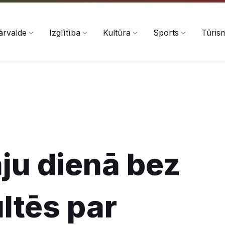
ārvalde
Izglītība
Kultūra
Sports
Tūris
āju dienā bez
ltēs par