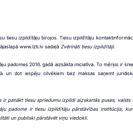
 tiesu izpildītāju birojos. Tiesu izpildītāju kontaktinformāc
ājaslapā www.lzti.lv sadaļā
Zvērināti tiesu izpildītāji
.
dītāju padomes 2016. gadā aizsākta iniciatīva. To mērķis ir sni
vijā un dot iespēju cilvēkiem bez maksas saņemt juridisk
s ir panākt tiesu spriedumu izpildi aizskartās puses, valsts 
tāju padome ir tiesu izpildītāju pārstāvības institūcija, kur
tāti un publiski pārstāvēt viņu viedokli.