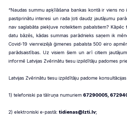
“Naudas summu apķīlāšana bankas kontā ir viens no ik
pastiprinātu interesi un rada ļoti daudz jautājumu parā
nav saglabāta piekļuve noteiktiem pabalstiem? Kāpēc t
datu bāzēs, kādas summas parādnieks saņem ik mēnesi?
Covid-19 vienreizējā ģimenes pabalsta 500 eiro apmēr
parādsaistības. Uz visiem šiem un arī citiem jautājum
informē Latvijas Zvērinātu tiesu izpildītāju padomes pr
Latvijas Zvērinātu tiesu izpildītāju padome konsultācija
1) telefoniski pa tālruņa numuriem
67290005, 67294
2) elektroniski e-pastā:
tidienas@lzti.lv
;