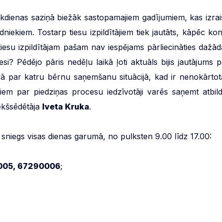
dienas saziņā biežāk sastopamajiem gadījumiem, kas izrai
dniekiem. Tostarp tiesu izpildītājiem tiek jautāts, kāpēc kon
iesu izpildītājam pašam nav iespējams pārliecināties dažād
 Pēdējo pāris nedēļu laikā ļoti aktuāls bijis jautājums p
ā par katru bērnu saņemšanu situācijā, kad ir nenokārtot
iem par piedziņas procesu iedzīvotāji varēs saņemt atbildi
iekšsēdētāja
Iveta Kruka
.
s sniegs visas dienas garumā, no pulksten 9.00 līdz 17.00:
005, 67290006
;