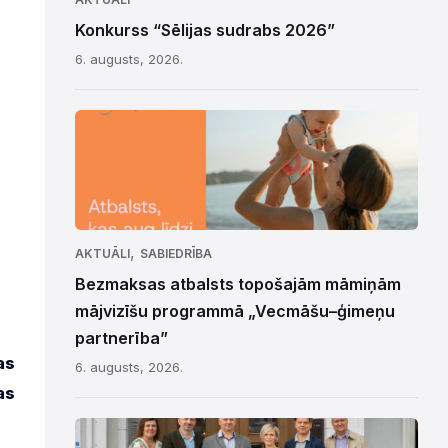
Konkurss “Sēlijas sudrabs 2026”
6. augusts, 2026.
,
AKTUĀLI
SABIEDRĪBA
Bezmaksas atbalsts topošajām māmiņām
mājvizīšu programmā „Vecmāšu–ģimeņu
partnerība”
as
6. augusts, 2026.
as