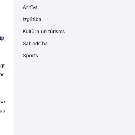
Arhīvs
Izglītība
Kultūra un tūrisms
ija
Sabiedrība
Sports
egt
ās
un
as