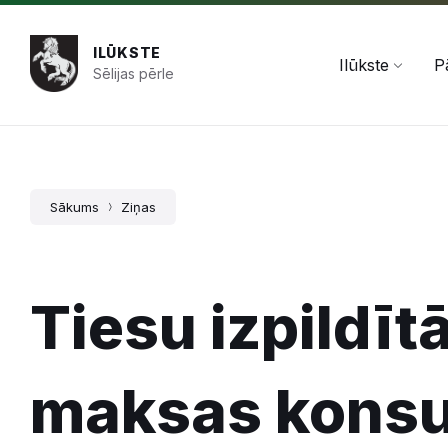
Pāriet
Skip
Skip
+371 654 478 50
pasts@ilukste.lv
uz
to
to
saturu
main
footer
ILŪKSTE
navigation
Ilūkste
P
Sēlijas pērle
Sākums
Ziņas
Tiesu izpildīt
maksas konsu