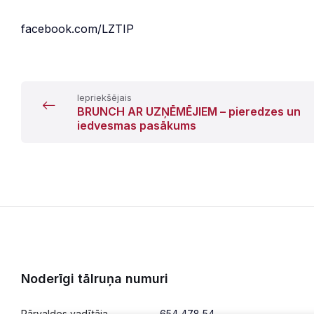
facebook.com/LZTIP
Iepriekšējais
BRUNCH AR UZŅĒMĒJIEM – pieredzes un
iedvesmas pasākums
Noderīgi tālruņa numuri
Pārvaldes vadītāja
654 478 54