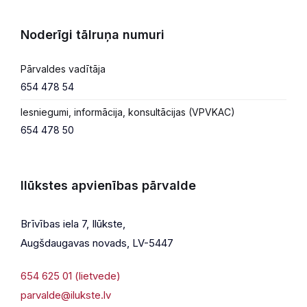
Noderīgi tālruņa numuri
Pārvaldes vadītāja
654 478 54
Iesniegumi, informācija, konsultācijas (VPVKAC)
654 478 50
Ilūkstes apvienības pārvalde
Brīvības iela 7, Ilūkste,
Augšdaugavas novads, LV-5447
654 625 01 (lietvede)
parvalde@ilukste.lv