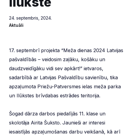
Ilūkstē
24. septembris, 2024.
Aktuāli
17. septembrī projekta “Meža dienas 2024 Latvijas
pašvaldībās – veidosim zaļāku, košāku un
daudzveidīgāku vidi sev apkārt!” ietvaros,
sadarbībā ar Latvijas Pašvaldību savienību, tika
apzaļumota Priežu-Patversmes ielas meža parka
un Ilūkstes brīvdabas estrādes teritorija.
Šogad dārza darbos piedalījās 11. klase un
skolotāja Airita Šuksto. Jaunieši ar interesi
iesaistījās apzaļumošanas darbu veikšanā, kā arī