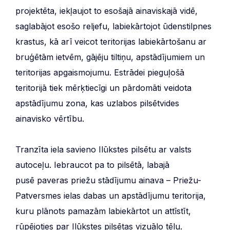
projektēta, iekļaujot to esošajā ainaviskajā vidē,
saglabājot esošo reljefu, labiekārtojot ūdenstilpnes
krastus, kā arī veicot teritorijas labiekārtošanu ar
bruģētām ietvēm, gājēju tiltiņu, apstādījumiem un
teritorijas apgaismojumu. Estrādei pieguļošā
teritorijā tiek mērķtiecīgi un pārdomāti veidota
apstādījumu zona, kas uzlabos pilsētvides
ainavisko vērtību.
Tranzīta iela savieno Ilūkstes pilsētu ar valsts
autoceļu. Iebraucot pa to pilsētā, labajā
pusē paveras priežu stādījumu ainava – Priežu-
Patversmes ielas dabas un apstādījumu teritorija,
kuru plānots pamazām labiekārtot un attīstīt,
rūpējoties par Ilūkstes pilsētas vizuālo tēlu.