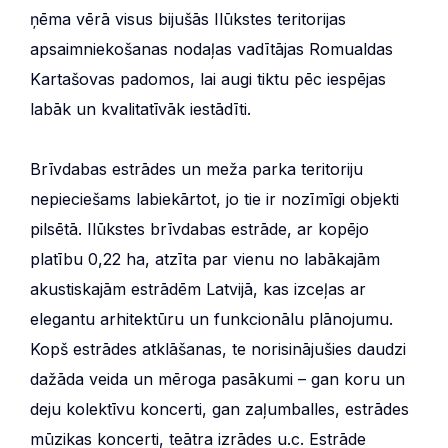
ņēma vērā visus bijušās Ilūkstes teritorijas
apsaimniekošanas nodaļas vadītājas Romualdas
Kartašovas padomos, lai augi tiktu pēc iespējas
labāk un kvalitatīvāk iestādīti.
Brīvdabas estrādes un meža parka teritoriju
nepieciešams labiekārtot, jo tie ir nozīmīgi objekti
pilsētā. Ilūkstes brīvdabas estrāde, ar kopējo
platību 0,22 ha, atzīta par vienu no labākajām
akustiskajām estrādēm Latvijā, kas izceļas ar
elegantu arhitektūru un funkcionālu plānojumu.
Kopš estrādes atklāšanas, te norisinājušies daudzi
dažāda veida un mēroga pasākumi – gan koru un
deju kolektīvu koncerti, gan zaļumballes, estrādes
mūzikas koncerti, teātra izrādes u.c. Estrāde