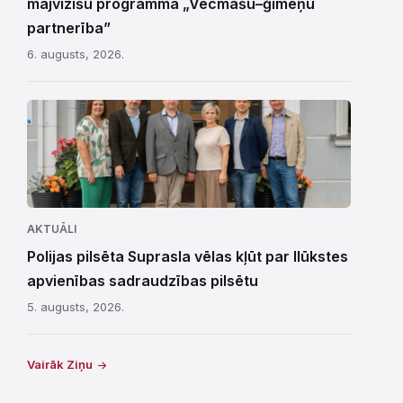
mājvizīšu programmā „Vecmāšu–ģimeņu
partnerība”
6. augusts, 2026.
AKTUĀLI
Polijas pilsēta Suprasla vēlas kļūt par Ilūkstes
apvienības sadraudzības pilsētu
5. augusts, 2026.
Vairāk Ziņu