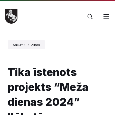
Pāriet
Skip
Skip
uz
to
to
saturu
main
footer
navigation
Sākums
Ziņas
Tika īstenots
projekts “Meža
dienas 2024”