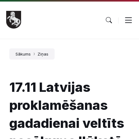
Pāriet
Skip
Skip
uz
to
to
saturu
main
footer
navigation
Sākums
Ziņas
17.11 Latvijas
proklamēšanas
gadadienai veltīts