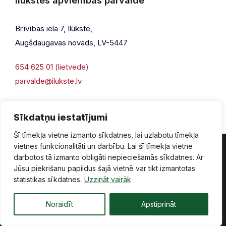
Ilūkstes apvienības pārvalde
Brīvības iela 7, Ilūkste,
Augšdaugavas novads, LV-5447
654 625 01 (lietvede)
parvalde@ilukste.lv
Sīkdatņu iestatījumi
Šī tīmekļa vietne izmanto sīkdatnes, lai uzlabotu tīmekļa
vietnes funkcionalitāti un darbību. Lai šī tīmekļa vietne
darbotos tā izmanto obligāti nepieciešamās sīkdatnes. Ar
Jūsu piekrišanu papildus šajā vietnē var tikt izmantotas
Privātuma politika
Piekļūstamība
Lapas karte
statistikas sīkdatnes.
Uzzināt vairāk
Vecā mājaslapas versija
Noraidīt
Apstiprināt
© 2026 Ilūkste, publicētā satura visas tiesības aizsargātas.