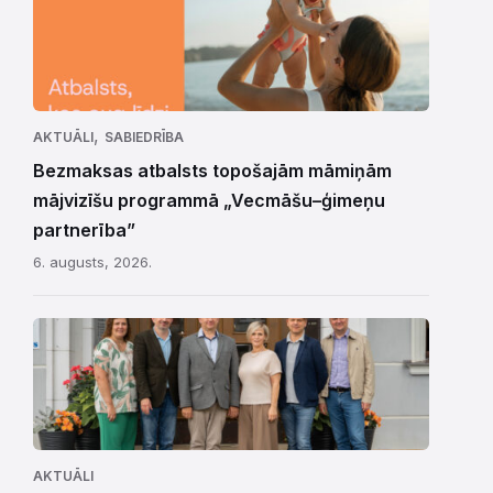
,
AKTUĀLI
SABIEDRĪBA
Bezmaksas atbalsts topošajām māmiņām
mājvizīšu programmā „Vecmāšu–ģimeņu
partnerība”
6. augusts, 2026.
AKTUĀLI