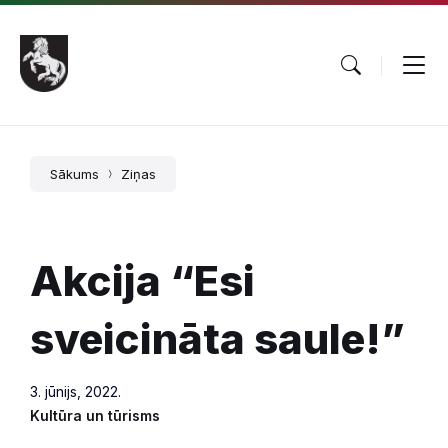
Pāriet
Skip
Skip
uz
to
to
saturu
main
footer
navigation
Sākums
Ziņas
Akcija “Esi
sveicināta saule!”
3. jūnijs, 2022.
Kultūra un tūrisms