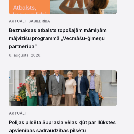
,
AKTUĀLI
SABIEDRĪBA
Bezmaksas atbalsts topošajām māmiņām
mājvizīšu programmā „Vecmāšu–ģimeņu
partnerība”
6. augusts, 2026.
AKTUĀLI
Polijas pilsēta Suprasla vēlas kļūt par Ilūkstes
apvienības sadraudzības pilsētu