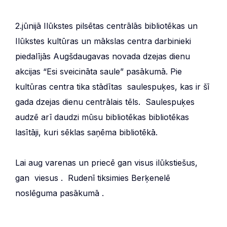
2.jūnijā Ilūkstes pilsētas centrālās bibliotēkas un
Ilūkstes kultūras un mākslas centra darbinieki
piedalījās Augšdaugavas novada dzejas dienu
akcijas “Esi sveicināta saule” pasākumā. Pie
kultūras centra tika stādītas saulespuķes, kas ir šī
gada dzejas dienu centrālais tēls. Saulespuķes
audzē arī daudzi mūsu bibliotēkas bibliotēkas
lasītāji, kuri sēklas saņēma bibliotēkā.
Lai aug varenas un priecē gan visus ilūkstiešus,
gan viesus . Rudenī tiksimies Berķenelē
noslēguma pasākumā .