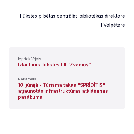
Ilūkstes pilsētas centrālās bibliotēkas direktore
I.Valpētere
Iepriekšējais
Izlaidums Ilūkstes PII “Zvaniņš”
Nākamais
10. jūnijā - Tūrisma takas "SPRĪDĪTIS"
atjaunotās infrastruktūras atklāšanas
pasākums