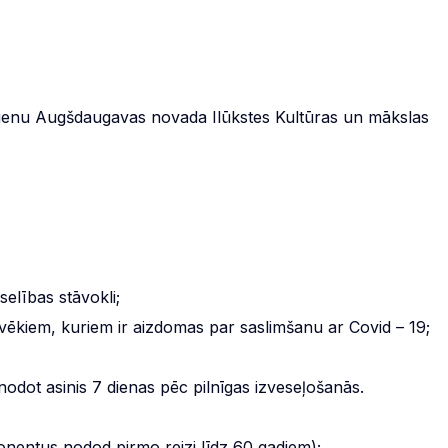
dienu Augšdaugavas novada Ilūkstes Kultūras un mākslas
lības stāvokli;
kiem, kuriem ir aizdomas par saslimšanu ar Covid – 19;
t asinis 7 dienas pēc pilnīgas izveseļošanās.
ponentus nodod pirmo reizi līdz 60 gadiem);