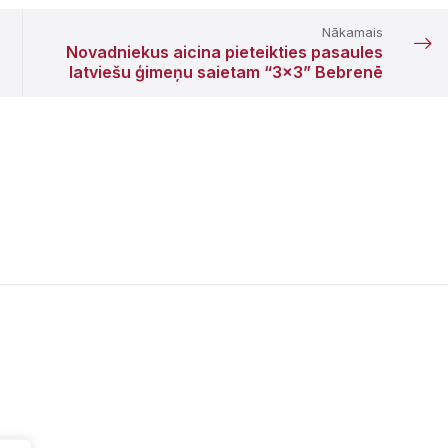
Nākamais
Novadniekus aicina pieteikties pasaules
latviešu ģimeņu saietam “3x3” Bebrenē