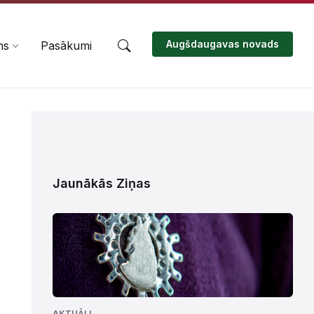
Augšdaugavas novads
ms
Pasākumi
Jaunākās Ziņas
AKTUĀLI