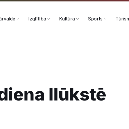
ārvalde
Izglītība
Kultūra
Sports
Tūris
diena Ilūkstē