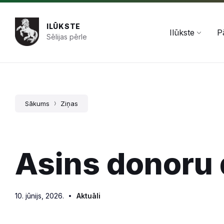
Pāriet
Skip
Skip
+371 654 478 50
pasts@ilukste.lv
uz
to
to
saturu
main
footer
ILŪKSTE
navigation
Ilūkste
P
Sēlijas pērle
Sākums
Ziņas
Asins donoru 
10. jūnijs, 2026.
Aktuāli