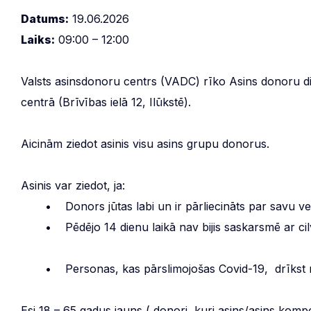
Datums:
19.06.2026
Laiks:
09:00 – 12:00
Valsts asinsdonoru centrs (VADC) rīko Asins donoru 
centrā (Brīvības ielā 12, Ilūkstē).
Aicinām ziedot asinis visu asins grupu donorus.
Asinis var ziedot, ja:
• Donors jūtas labi un ir pārliecināts par savu vese
• Pēdējo 14 dienu laikā nav bijis saskarsmē ar cilvē
• Personas, kas pārslimojošas Covid-19, drīkst nodo
Esi 18 – 65 gadus jauns ( donori, kuri asins/asins kom