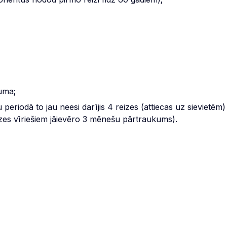
ruma;
eriodā to jau neesi darījis 4 reizes (attiecas uz sievietēm)
eizes vīriešiem jāievēro 3 mēnešu pārtraukums).