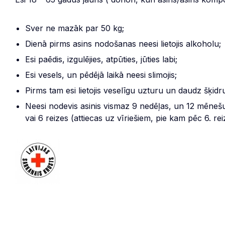
Sver ne mazāk par 50 kg;
Dienā pirms asins nodošanas neesi lietojis alkoholu;
Esi paēdis, izgulējies, atpūties, jūties labi;
Esi vesels, un pēdējā laikā neesi slimojis;
Pirms tam esi lietojis veselīgu uzturu un daudz šķid
Neesi nodevis asinis vismaz 9 nedēļas, un 12 mēnešu p
vai 6 reizes (attiecas uz vīriešiem, pie kam pēc 6. r