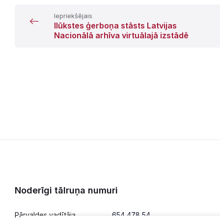
Iepriekšējais
Ilūkstes ģerboņa stāsts Latvijas
Nacionālā arhīva virtuālajā izstādē
Noderīgi tālruņa numuri
Pārvaldes vadītāja
654 478 54