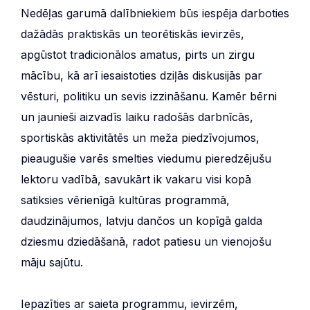
Nedēļas garumā dalībniekiem būs iespēja darboties
dažādās praktiskās un teorētiskās ievirzēs,
apgūstot tradicionālos amatus, pirts un zirgu
mācību, kā arī iesaistoties dziļās diskusijās par
vēsturi, politiku un sevis izzināšanu. Kamēr bērni
un jaunieši aizvadīs laiku radošās darbnīcās,
sportiskās aktivitātēs un meža piedzīvojumos,
pieaugušie varēs smelties viedumu pieredzējušu
lektoru vadībā, savukārt ik vakaru visi kopā
satiksies vērienīgā kultūras programmā,
daudzinājumos, latvju dančos un kopīgā galda
dziesmu dziedāšanā, radot patiesu un vienojošu
māju sajūtu.
Iepazīties ar saieta programmu, ievirzēm,