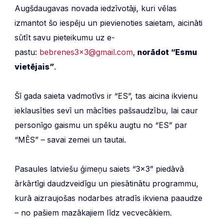
Augšdaugavas novada iedzīvotāji, kuri vēlas
izmantot šo iespēju un pievienoties saietam, aicināti
sūtīt savu pieteikumu uz e-
pastu:
bebrenes3x3@gmail.com
,
norādot “Esmu
vietējais”
.
Šī gada saieta vadmotīvs ir “ES”, tas aicina ikvienu
ieklausīties sevī un mācīties pašsaudzību, lai caur
personīgo gaismu un spēku augtu no “ES” par
“MĒS” – savai zemei un tautai.
Pasaules latviešu ģimeņu saiets “3×3” piedāvā
ārkārtīgi daudzveidīgu un piesātinātu programmu,
kurā aizraujošas nodarbes atradīs ikviena paaudze
– no pašiem mazākajiem līdz vecvecākiem.