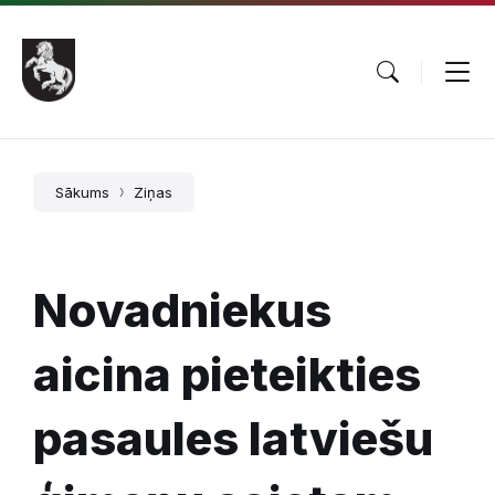
Pāriet
Skip
Skip
uz
to
to
saturu
main
footer
navigation
Sākums
Ziņas
Novadniekus
aicina pieteikties
pasaules latviešu