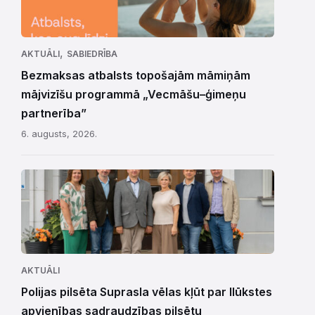
,
AKTUĀLI
SABIEDRĪBA
Bezmaksas atbalsts topošajām māmiņām
mājvizīšu programmā „Vecmāšu–ģimeņu
partnerība”
6. augusts, 2026.
AKTUĀLI
Polijas pilsēta Suprasla vēlas kļūt par Ilūkstes
apvienības sadraudzības pilsētu