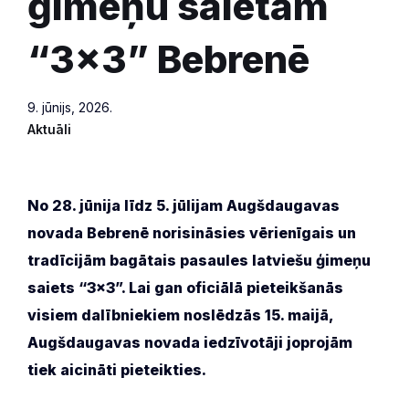
ģimeņu saietam
“3×3” Bebrenē
9. jūnijs, 2026.
Aktuāli
No 28. jūnija līdz 5. jūlijam Augšdaugavas
novada Bebrenē norisināsies vērienīgais un
tradīcijām bagātais pasaules latviešu ģimeņu
saiets “3×3”. Lai gan oficiālā pieteikšanās
visiem dalībniekiem noslēdzās 15. maijā,
Augšdaugavas novada iedzīvotāji joprojām
tiek aicināti pieteikties.