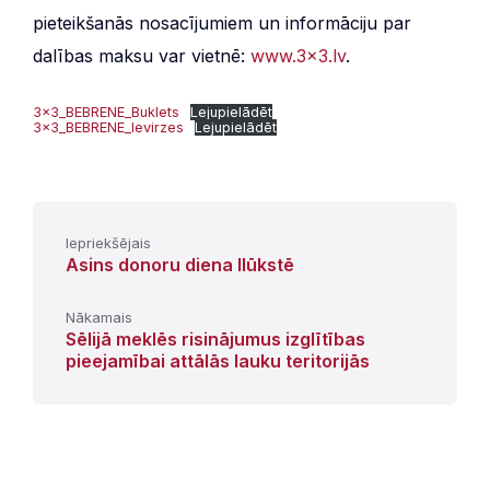
pieteikšanās nosacījumiem un informāciju par
dalības maksu var vietnē:
www.3×3.lv
.
3x3_BEBRENE_Buklets
Lejupielādēt
3x3_BEBRENE_Ievirzes
Lejupielādēt
Iepriekšējais
Asins donoru diena Ilūkstē
Nākamais
Sēlijā meklēs risinājumus izglītības
pieejamībai attālās lauku teritorijās