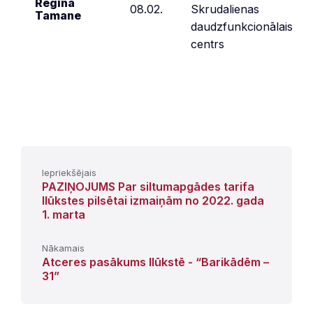
Regīna
08.02.
Skrudalienas
Tamane
daudzfunkcionālais
centrs
Iepriekšējais
PAZIŅOJUMS Par siltumapgādes tarifa
Ilūkstes pilsētai izmaiņām no 2022. gada
1. marta
Nākamais
Atceres pasākums Ilūkstē - “Barikādēm –
31”