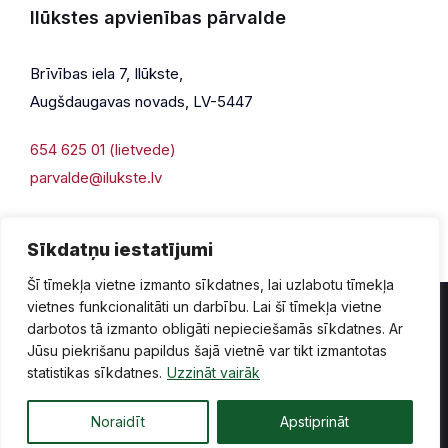
Ilūkstes apvienības pārvalde
Brīvības iela 7, Ilūkste,
Augšdaugavas novads, LV-5447
654 625 01 (lietvede)
parvalde@ilukste.lv
Sīkdatņu iestatījumi
Šī tīmekļa vietne izmanto sīkdatnes, lai uzlabotu tīmekļa
vietnes funkcionalitāti un darbību. Lai šī tīmekļa vietne
darbotos tā izmanto obligāti nepieciešamās sīkdatnes. Ar
Jūsu piekrišanu papildus šajā vietnē var tikt izmantotas
Privātuma politika
Piekļūstamība
Lapas karte
statistikas sīkdatnes.
Uzzināt vairāk
Vecā mājaslapas versija
Noraidīt
Apstiprināt
© 2026 Ilūkste, publicētā satura visas tiesības aizsargātas.