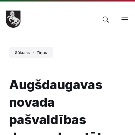
Pāriet
Skip
Skip
uz
to
to
saturu
main
footer
navigation
Sākums
Ziņas
Augšdaugavas
novada
pašvaldības