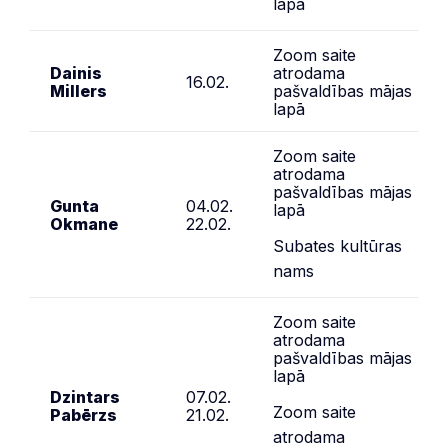
lapā
Zoom saite
Dainis
atrodama
16.02.
Millers
pašvaldības mājas
lapā
Zoom saite
atrodama
pašvaldības mājas
Gunta
04.02.
lapā
Okmane
22.02.
Subates kultūras
nams
Zoom saite
atrodama
pašvaldības mājas
lapā
Dzintars
07.02.
Zoom saite
Pabērzs
21.02.
atrodama