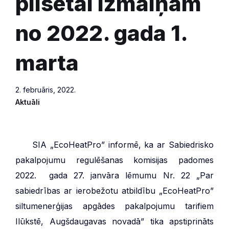
pilsētai izmaiņām
no 2022. gada 1.
marta
2. februāris, 2022.
Aktuāli
***
SIA „EcoHeatPro” informē, ka ar Sabiedrisko
pakalpojumu regulēšanas komisijas padomes
2022. gada 27. janvāra lēmumu Nr. 22 „Par
sabiedrības ar ierobežotu atbildību „EcoHeatPro”
siltumenerģijas apgādes pakalpojumu tarifiem
Ilūkstē, Augšdaugavas novadā” tika apstiprināts