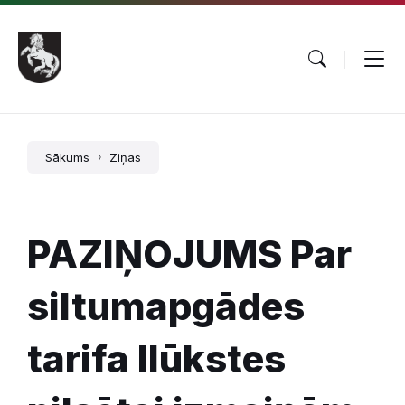
Pāriet
Skip
Skip
uz
to
to
saturu
main
footer
navigation
Sākums
Ziņas
PAZIŅOJUMS Par
siltumapgādes
tarifa Ilūkstes