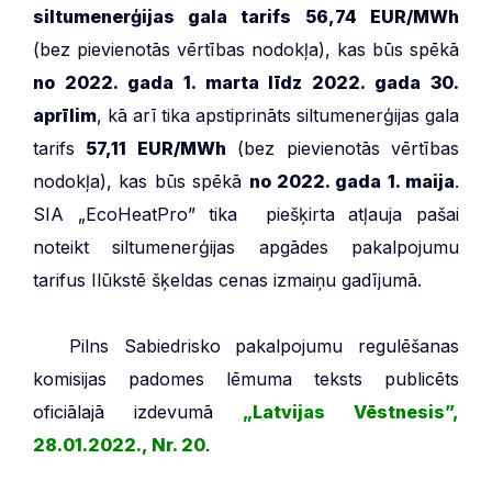
siltumenerģijas gala tarifs
56,74 EUR/MWh
(bez pievienotās vērtības nodokļa), kas būs spēkā
no 2022. gada 1. marta līdz 2022. gada 30.
aprīlim
, kā arī tika apstiprināts siltumenerģijas gala
tarifs
57,11 EUR/MWh
(bez pievienotās vērtības
nodokļa), kas būs spēkā
no 2022. gada 1. maija
.
SIA „EcoHeatPro” tika piešķirta atļauja pašai
noteikt siltumenerģijas apgādes pakalpojumu
tarifus Ilūkstē šķeldas cenas izmaiņu gadījumā.
***
Pilns Sabiedrisko pakalpojumu regulēšanas
komisijas padomes lēmuma teksts publicēts
oficiālajā izdevumā
„Latvijas Vēstnesis”,
28.01.2022., Nr. 20
.