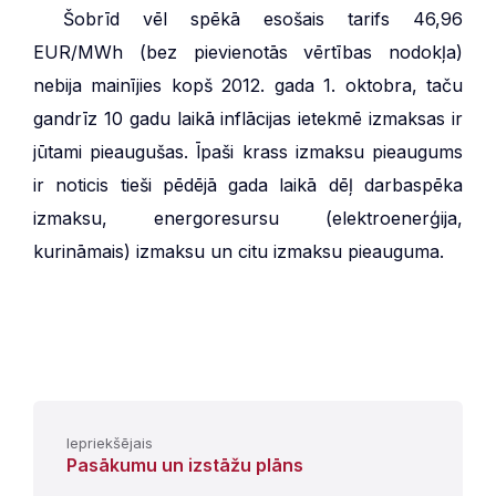
***
Šobrīd vēl spēkā esošais tarifs 46,96
EUR/MWh (bez pievienotās vērtības nodokļa)
nebija mainījies kopš 2012. gada 1. oktobra, taču
gandrīz 10 gadu laikā inflācijas ietekmē izmaksas ir
jūtami pieaugušas. Īpaši krass izmaksu pieaugums
ir noticis tieši pēdējā gada laikā dēļ darbaspēka
izmaksu, energoresursu (elektroenerģija,
kurināmais) izmaksu un citu izmaksu pieauguma.
Iepriekšējais
Pasākumu un izstāžu plāns