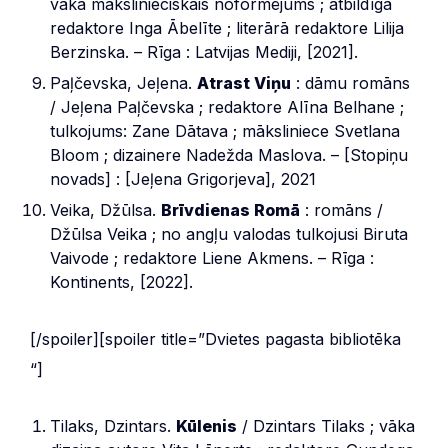
vāka mākslinieciskais noformējums ; atbildīgā
redaktore Inga Ābelīte ; literārā redaktore Lilija
Berzinska. – Rīga : Latvijas Mediji, [2021].
Paļčevska, Jeļena.
Atrast Viņu
: dāmu romāns
/ Jeļena Paļčevska ; redaktore Alīna Belhane ;
tulkojums: Zane Dātava ; māksliniece Svetlana
Bloom ; dizainere Nadežda Maslova. – [Stopiņu
novads] : [Jeļena Grigorjeva], 2021
Veika, Džūlsa.
Brīvdienas Romā
: romāns /
Džūlsa Veika ; no angļu valodas tulkojusi Biruta
Vaivode ; redaktore Liene Akmens. – Rīga :
Kontinents, [2022].
[/spoiler][spoiler title=”Dvietes pagasta bibliotēka
“]
Tilaks, Dzintars.
Kūlenis
/ Dzintars Tilaks ; vāka