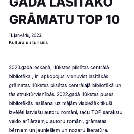
GADĀ LASĪTĀKO
GRĀMATU TOP 10
11. janvāris, 2023.
Kultūra un tūrisms
2023.gada ieskaņā, Ilūkstes pilsētas centrālā
bibliotēka , ir apkopojusi vienuviet lasītākās
grāmatas Ilūkstes pilsētas centrālajā bibliotēkā un
tās struktūrvienībās. 2022.gadā Ilūkstes puses
bibliotēkās lasīšanai uz mājām visbiežāk tikuši
izvēlēti latviešu autoru romāni, taču TOP sarakstu
veido arī ārzemju autoru romāni, grāmatas
bērniem un jauniešiem un nozaru literatūra.