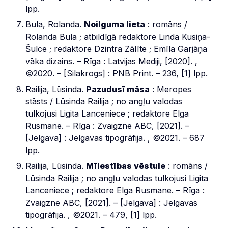
lpp.
Bula, Rolanda.
Noilguma lieta
: romāns /
Rolanda Bula ; atbildīgā redaktore Linda Kusiņa-
Šulce ; redaktore Dzintra Zālīte ; Emīla Garjāņa
vāka dizains. – Rīga : Latvijas Mediji, [2020]. ,
©2020. – [Silakrogs] : PNB Print. – 236, [1] lpp.
Railija, Lūsinda.
Pazudusī māsa
: Meropes
stāsts / Lūsinda Railija ; no angļu valodas
tulkojusi Ligita Lanceniece ; redaktore Elga
Rusmane. – Rīga : Zvaigzne ABC, [2021]. –
[Jelgava] : Jelgavas tipogrāfija. , ©2021. – 687
lpp.
Railija, Lūsinda.
Mīlestības vēstule
: romāns /
Lūsinda Railija ; no angļu valodas tulkojusi Ligita
Lanceniece ; redaktore Elga Rusmane. – Rīga :
Zvaigzne ABC, [2021]. – [Jelgava] : Jelgavas
tipogrāfija. , ©2021. – 479, [1] lpp.