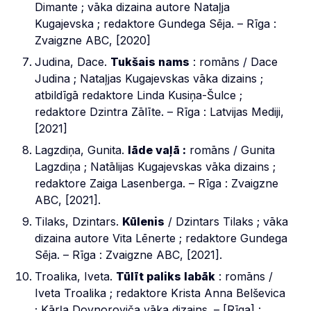
Dimante ; vāka dizaina autore Nataļja
Kugajevska ; redaktore Gundega Sēja. – Rīga :
Zvaigzne ABC, [2020]
Judina, Dace.
Tukšais nams
: romāns / Dace
Judina ; Nataļjas Kugajevskas vāka dizains ;
atbildīgā redaktore Linda Kusiņa-Šulce ;
redaktore Dzintra Zālīte. – Rīga : Latvijas Mediji,
[2021]
Lagzdiņa, Gunita.
lāde vaļā :
romāns / Gunita
Lagzdiņa ; Natālijas Kugajevskas vāka dizains ;
redaktore Zaiga Lasenberga. – Rīga : Zvaigzne
ABC, [2021].
Tilaks, Dzintars.
Kūlenis
/ Dzintars Tilaks ; vāka
dizaina autore Vita Lēnerte ; redaktore Gundega
Sēja. – Rīga : Zvaigzne ABC, [2021].
Troalika, Iveta.
Tūlīt paliks labāk
: romāns /
Iveta Troalika ; redaktore Krista Anna Belševica
; Kārļa Dovnoroviča vāka dizains. – [Rīga] :