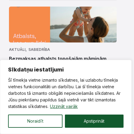
,
AKTUĀLI
SABIEDRĪBA
Bezmaksas atbalsts topošajām māmiņām
mājvizīšu programmā „Vecmāšu–ģimeņu
Sīkdatņu iestatījumi
partnerība”
Šī tīmekļa vietne izmanto sīkdatnes, lai uzlabotu tīmekļa
6. augusts, 2026.
vietnes funkcionalitāti un darbību. Lai šī tīmekļa vietne
darbotos tā izmanto obligāti nepieciešamās sīkdatnes. Ar
Jūsu piekrišanu papildus šajā vietnē var tikt izmantotas
statistikas sīkdatnes.
Uzzināt vairāk
Noraidīt
Apstiprināt