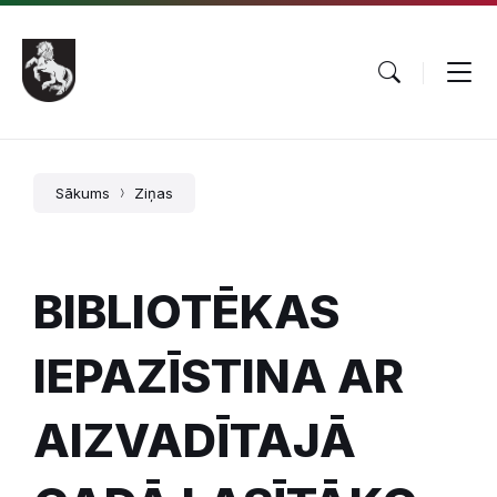
Pāriet
Skip
Skip
uz
to
to
saturu
main
footer
navigation
Sākums
Ziņas
BIBLIOTĒKAS
IEPAZĪSTINA AR
AIZVADĪTAJĀ