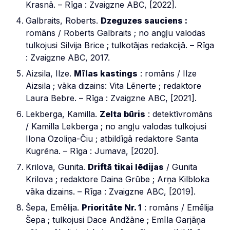
Krasnā. – Rīga : Zvaigzne ABC, [2022].
Galbraits, Roberts.
Dzeguzes sauciens :
romāns / Roberts Galbraits ; no angļu valodas
tulkojusi Silvija Brice ; tulkotājas redakcijā. – Rīga
: Zvaigzne ABC, 2017.
Aizsila, Ilze.
Mīlas kastings
: romāns / Ilze
Aizsila ; vāka dizains: Vita Lēnerte ; redaktore
Laura Bebre. – Rīga : Zvaigzne ABC, [2021].
Lekberga, Kamilla.
Zelta būris
: detektīvromāns
/ Kamilla Lekberga ; no angļu valodas tulkojusi
Ilona Ozoliņa-Čiu ; atbildīgā redaktore Santa
Kugrēna. – Rīga : Jumava, [2020].
Krilova, Gunita.
Driftā tikai lēdijas
/ Gunita
Krilova ; redaktore Daina Grūbe ; Arņa Kilbloka
vāka dizains. – Rīga : Zvaigzne ABC, [2019].
Šepa, Emēlija.
Prioritāte Nr. 1
: romāns / Emēlija
Šepa ; tulkojusi Dace Andžāne ; Emīla Garjāņa