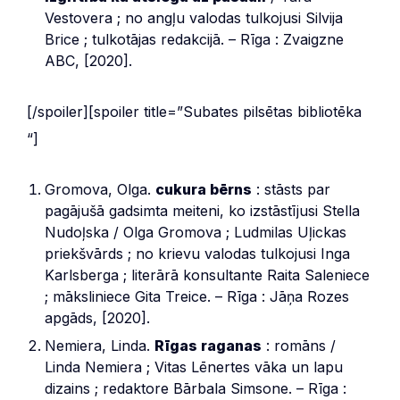
Vestovera ; no angļu valodas tulkojusi Silvija
Brice ; tulkotājas redakcijā. – Rīga : Zvaigzne
ABC, [2020].
[/spoiler][spoiler title=”Subates pilsētas bibliotēka
“]
Gromova, Olga.
cukura bērns
: stāsts par
pagājušā gadsimta meiteni, ko izstāstījusi Stella
Nudoļska / Olga Gromova ; Ludmilas Uļickas
priekšvārds ; no krievu valodas tulkojusi Inga
Karlsberga ; literārā konsultante Raita Saleniece
; māksliniece Gita Treice. – Rīga : Jāņa Rozes
apgāds, [2020].
Nemiera, Linda.
Rīgas raganas
: romāns /
Linda Nemiera ; Vitas Lēnertes vāka un lapu
dizains ; redaktore Bārbala Simsone. – Rīga :