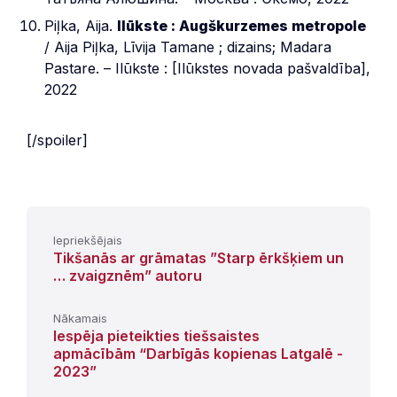
Piļka, Aija.
Ilūkste : Augškurzemes metropole
/ Aija Piļka, Līvija Tamane ; dizains; Madara
Pastare. – Ilūkste : [Ilūkstes novada pašvaldība],
2022
[/spoiler]
Iepriekšējais
Tikšanās ar grāmatas ”Starp ērkšķiem un
… zvaigznēm” autoru
Nākamais
Iespēja pieteikties tiešsaistes
apmācībām “Darbīgās kopienas Latgalē -
2023”