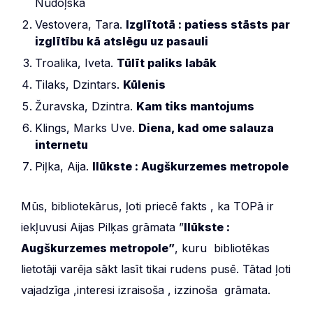
Nudoļska
Vestovera, Tara.
Izglītotā : patiess stāsts par
izglītību kā atslēgu uz pasauli
Troalika, Iveta.
Tūlīt paliks labāk
Tilaks, Dzintars.
Kūlenis
Žuravska, Dzintra.
Kam tiks mantojums
Klings, Marks Uve.
Diena, kad ome salauza
internetu
Piļka, Aija.
Ilūkste : Augškurzemes metropole
Mūs, bibliotekārus, ļoti priecē fakts , ka TOPā ir
iekļuvusi Aijas Pilķas grāmata ”
Ilūkste :
Augškurzemes metropole”
, kuru bibliotēkas
lietotāji varēja sākt lasīt tikai rudens pusē. Tātad ļoti
vajadzīga ,interesi izraisoša , izzinoša grāmata.