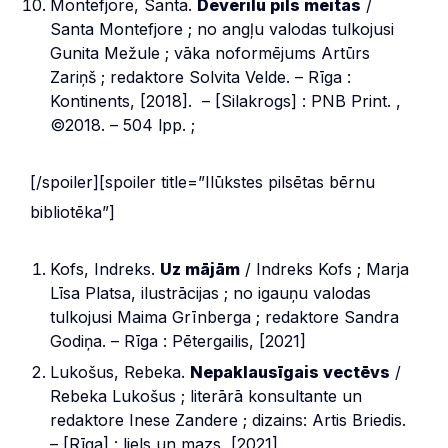
Montefjore, Santa.
Deverilu pils meitas
/
Santa Montefjore ; no angļu valodas tulkojusi
Gunita Mežule ; vāka noformējums Artūrs
Zariņš ; redaktore Solvita Velde. – Rīga :
Kontinents, [2018]. – [Silakrogs] : PNB Print. ,
©2018. – 504 lpp. ;
[/spoiler][spoiler title=”Ilūkstes pilsētas bērnu
bibliotēka”]
Kofs, Indreks.
Uz mājām
/ Indreks Kofs ; Marja
Līsa Platsa, ilustrācijas ; no igauņu valodas
tulkojusi Maima Grīnberga ; redaktore Sandra
Godiņa. – Rīga : Pētergailis, [2021]
Lukošus, Rebeka.
Nepaklausīgais vectēvs
/
Rebeka Lukošus ; literārā konsultante un
redaktore Inese Zandere ; dizains: Artis Briedis.
– [Rīga] : liels un mazs, [2021]