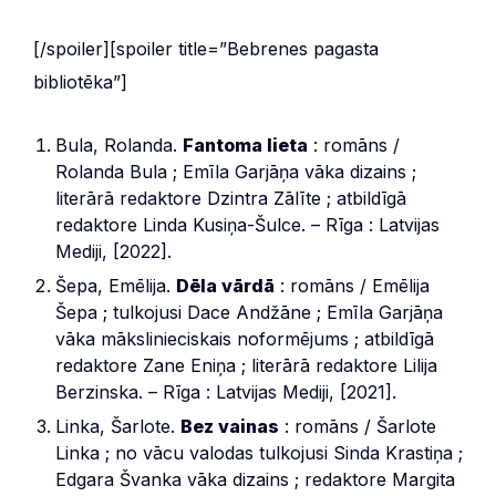
[/spoiler][spoiler title=”Bebrenes pagasta
bibliotēka”]
Bula, Rolanda.
Fantoma lieta
: romāns /
Rolanda Bula ; Emīla Garjāņa vāka dizains ;
literārā redaktore Dzintra Zālīte ; atbildīgā
redaktore Linda Kusiņa-Šulce. – Rīga : Latvijas
Mediji, [2022].
Šepa, Emēlija.
Dēla vārdā
: romāns / Emēlija
Šepa ; tulkojusi Dace Andžāne ; Emīla Garjāņa
vāka mākslinieciskais noformējums ; atbildīgā
redaktore Zane Eniņa ; literārā redaktore Lilija
Berzinska. – Rīga : Latvijas Mediji, [2021].
Linka, Šarlote.
Bez vainas
: romāns / Šarlote
Linka ; no vācu valodas tulkojusi Sinda Krastiņa ;
Edgara Švanka vāka dizains ; redaktore Margita