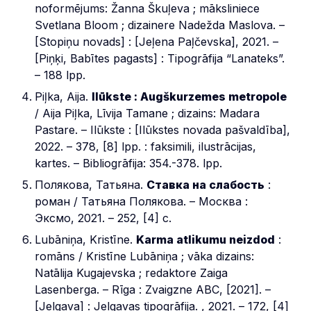
noformējums: Žanna Škuļeva ; māksliniece
Svetlana Bloom ; dizainere Nadežda Maslova. –
[Stopiņu novads] : [Jeļena Paļčevska], 2021. –
[Piņķi, Babītes pagasts] : Tipogrāfija “Lanateks”.
– 188 lpp.
Piļka, Aija.
Ilūkste : Augškurzemes metropole
/ Aija Piļka, Līvija Tamane ; dizains: Madara
Pastare. – Ilūkste : [Ilūkstes novada pašvaldība],
2022. – 378, [8] lpp. : faksimili, ilustrācijas,
kartes. – Bibliogrāfija: 354.-378. lpp.
Полякова, Татьяна.
Ставка на слабость
:
роман / Татьяна Полякова. – Москва :
Эксмо, 2021. – 252, [4] с.
Lubāniņa, Kristīne.
Karma atlikumu neizdod
:
romāns / Kristīne Lubāniņa ; vāka dizains:
Natālija Kugajevska ; redaktore Zaiga
Lasenberga. – Rīga : Zvaigzne ABC, [2021]. –
[Jelgava] : Jelgavas tipogrāfija. , 2021. – 172, [4]