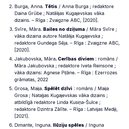
Burga, Anna.
Tētis
/ Anna Burga ; redaktore
Daina Grūbe ; Natālijas Kugajevskas vāka
dizains. – Rīga : Zvaigzne ABC, [2020].
Svīre, Māra.
Bailes no
dziļuma
/ Māra Svīre ;
vāka dizaina autore Natālija Kugajevska ;
redaktore Gundega Sēja. – Rīga : Zvaigzne ABC,
[2020].
Jakubovska, Māra
. Cerības diviem
: romāns /
Māra Jakubovska ; redaktore Iveta Reinsone ;
vāka dizains: Agnese Piļāne. – Rīga : Ezerrozes
grāmatas, 2022
Grosa, Maija.
Spēlēt dzīvi
: romāns / Maija
Grosa ; Nataļjas Kugajevskas vāka dizains ;
atbildīgā redaktore Linda Kusiņa-Šulce ;
redaktore Dzintra Zālīte. – Rīga : Latvijas Mediji,
[2021].
Dimante, Inguna.
Ilūziju spēles
/ Inguna