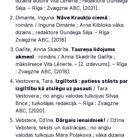
dizaina autore Vita Lēnerte ; redaktore Gundega
Sēja. – Rīga : Zvaigzne ABC, [2021].
Dimante, Inguna.
Nāve Kraukļu ciemā
:
romāns / Inguna Dimante ; Arņa Kilbloka vāka
dizains ; redaktore Gundega Sēja. – Rīga :
Zvaigzne ABC, [2018]
Gailīte, Anna Skaidrīte.
Taureņa lidojums
akmenī
: romāns / Anna Skaidrīte Gailīte ;
māksliniece Vita Lēnerte. – [2. izdevums]. – Rīga
: Zvaigzne ABC, [2018].
Vestovera, Tara.
Izglītotā : patiess stāsts par
izglītību kā atslēgu uz pasauli
/ Tara
Vestovera ; no angļu valodas tulkojusi Silvija
Brice ; tulkotājas redakcijā. – Rīga : Zvaigzne
ABC, [2020].
Vebstere, Džīna.
Dārgais ienaidniek!
/ Džīna
Vebstere, teksts un ilustrācijas ; no angļu
valodas tulkojusi Māra Poļakova ; vāka dizaina