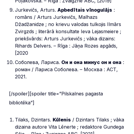
Poļakovska. – Rīga : Zvaigzne ABC, [2019]
Jurkevičs, Arturs.
Apbedītais vīnogulājs
:
romāns / Arturs Jurkevičs, Malhazs
Džadžanidze ; no krievu valodas tulkojis Ilmārs
Zvirgzds ; literārā konsultate Ieva Lejasmeiere ;
priekšvārds: Arturs Jurkevičs ; vāka dizains:
Rihards Delvers. – Rīga : Jāņa Rozes apgāds,
[2020
Соболева, Лариса.
Он и она минус он и она
:
роман / Лариса Соболева. – Москва : АСТ,
2021.
[/spoiler][spoiler title=”Pilskalnes pagasta
bibliotēka”]
Tilaks, Dzintars.
Kūlenis
/ Dzintars Tilaks ; vāka
dizaina autore Vita Lēnerte ; redaktore Gundega
Sēja. – Rīga : Zvaigzne ABC, [2021].