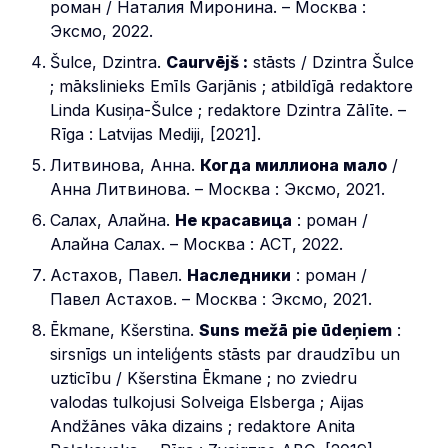
роман / Наталия Миронина. – Москва :
Эксмо, 2022.
Šulce, Dzintra.
Caurvējš :
stāsts / Dzintra Šulce
; mākslinieks Emīls Garjānis ; atbildīgā redaktore
Linda Kusiņa-Šulce ; redaktore Dzintra Zālīte. –
Rīga : Latvijas Mediji, [2021].
Литвинова, Анна.
Когда миллиона мало
/
Анна Литвинова. – Москва : Эксмо, 2021.
Салах, Алайна.
Не красавица
: роман /
Алайна Салах. – Москва : АСТ, 2022.
Астахов, Павел.
Наследники
: роман /
Павел Астахов. – Москва : Эксмо, 2021.
Ēkmane, Kšerstina.
Suns mežā pie ūdeņiem
:
sirsnīgs un inteliģents stāsts par draudzību un
uzticību / Kšerstina Ēkmane ; no zviedru
valodas tulkojusi Solveiga Elsberga ; Aijas
Andžānes vāka dizains ; redaktore Anita