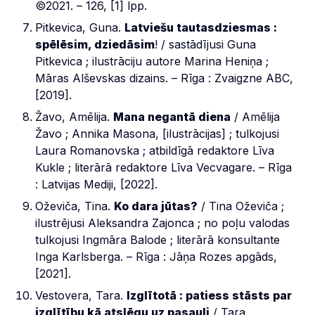
©2021. – 126, [1] lpp.
Pitkevica, Guna.
Latviešu tautasdziesmas :
spēlēsim, dziedāsim
! / sastādījusi Guna
Pitkevica ; ilustrāciju autore Marina Heniņa ;
Māras Alševskas dizains. – Rīga : Zvaigzne ABC,
[2019].
Žavo, Amēlija.
Mana negantā diena
/ Amēlija
Žavo ; Annika Masona, [ilustrācijas] ; tulkojusi
Laura Romanovska ; atbildīgā redaktore Līva
Kukle ; literārā redaktore Līva Vecvagare. – Rīga
: Latvijas Mediji, [2022].
Oževiča, Tina.
Ko dara jūtas?
/ Tina Oževiča ;
ilustrējusi Aleksandra Zajonca ; no poļu valodas
tulkojusi Ingmāra Balode ; literārā konsultante
Inga Karlsberga. – Rīga : Jāņa Rozes apgāds,
[2021].
Vestovera, Tara.
Izglītotā : patiess stāsts par
izglītību kā atslēgu uz pasauli
/ Tara