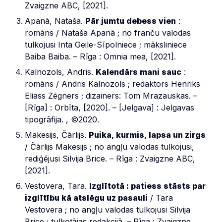
Zvaigzne ABC, [2021].
Apanā, Nataša.
Pār jumtu debess vien
:
romāns / Nataša Apanā ; no franču valodas
tulkojusi Inta Geile-Sīpolniece ; māksliniece
Baiba Baiba. – Rīga : Omnia mea, [2021].
Kalnozols, Andris.
Kalendārs mani sauc
:
romāns / Andris Kalnozols ; redaktors Henriks
Eliass Zēgners ; dizainers: Tom Mrazauskas. –
[Rīga] : Orbīta, [2020]. – [Jelgava] : Jelgavas
tipogrāfija. , ©2020.
Makesijs, Čārlijs.
Puika, kurmis, lapsa un zirgs
/ Čārlijs Makesijs ; no angļu valodas tulkojusi,
rediģējusi Silvija Brice. – Rīga : Zvaigzne ABC,
[2021].
Vestovera, Tara.
Izglītotā : patiess stāsts par
izglītību kā atslēgu uz pasauli
/ Tara
Vestovera ; no angļu valodas tulkojusi Silvija
Brice ; tulkotājas redakcijā. – Rīga : Zvaigzne