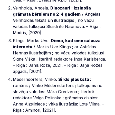
Veinholda, Angela.
Dinozauri : izzinoša
grāmata bērniem no 2-4 gadiem
/ Angelas
Veinholdas teksts un ilustrācijas ; no vācu
valodas tulkojusi Skaidrīte Naumova. – Rīga :
Madris, [2020]
Klings, Marks Uve.
Diena, kad ome salauza
internetu
/ Marks Uve Klings ; ar Astrīdas
Hennas ilustrācijām ; no vācu valodas tulkojusi
Signe Viška ; literārā redaktore Inga Karlsberga.
– Rīga : Jānis Roze, 2021. – Rīga : Jāņa Rozes
apgāds, [2021].
Mēderndorfers, Vinko.
Sirds plaukstā :
romāns / Vinko Mēderndorfers ; tulkojums no
slovēņu valodas: Māra Gredzena ; literārā
redaktore Velga Polinska ; grāmatas dizains:
Anna Aizsilniece ; vāka ilustrācija: Lote Vilma. –
Rīga : Aminori, [2021].