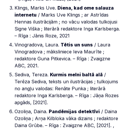
Klings, Marks Uve.
Diena, kad ome salauza
internetu
/ Marks Uve Klings ; ar Astrīdas
Hennas ilustrācijām ; no vācu valodas tulkojusi
Signe Viška ; literārā redaktore Inga Karlsberga.
– Rīga : Jānis Roze, 2021
Vinogradova, Laura.
Tētis un suns
/ Laura
Vinogradova ; māksliniece Ieva Maurīte ;
redaktore Guna Pitkevica. – Rīga : Zvaigzne
ABC, 2021.
Sediva, Tereza.
Kurmis melni baltā alā
/
Terēza Sediva, teksts un ilustrācijas ; tulkojums
no angļu valodas: Renāte Punka ; literārā
redaktore Inga Karlsberga. – Rīga : Jāņa Rozes
apgāds, [2021].
Ozoliņa, Daina.
Pandēmijas detektīvi
/ Daina
Ozoliņa ; Arņa Kilbloka vāka dizains ; redaktore
Daina Grūbe. – Rīga : Zvaigzne ABC, [2021]. ,