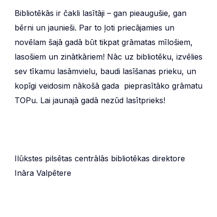
Bibliotēkās ir čakli lasītāji – gan pieaugušie, gan
bērni un jaunieši. Par to ļoti priecājamies un
novēlam šajā gadā būt tikpat grāmatas mīlošiem,
lasošiem un zinātkāriem! Nāc uz bibliotēku, izvēlies
sev tīkamu lasāmvielu, baudi lasīšanas prieku, un
kopīgi veidosim nākošā gada pieprasītāko grāmatu
TOPu. Lai jaunajā gadā nezūd lasītprieks!
Ilūkstes pilsētas centrālās bibliotēkas direktore
Ināra Valpētere