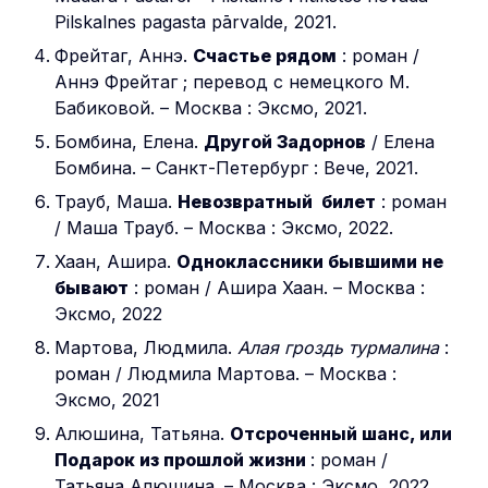
Pilskalnes pagasta pārvalde, 2021.
Фрейтаг, Аннэ.
Счастье рядом
: роман /
Аннэ Фрейтаг ; перевод с немецкого М.
Бабиковой. – Москва : Эксмо, 2021.
Бомбина, Елена.
Другой Задорнов
/ Елена
Бомбина. – Санкт-Петербург : Вече, 2021.
Трауб, Маша.
Невозвратный билет
: роман
/ Маша Трауб. – Москва : Эксмо, 2022.
Хаан, Ашира.
Одноклассники бывшими не
бывают
: роман / Ашира Хаан. – Москва :
Эксмо, 2022
Мартова, Людмила.
Алая гроздь турмалина
:
роман / Людмила Мартова. – Москва :
Эксмо, 2021
Алюшина, Татьяна.
Отсроченный шанс, или
Подарок из прошлой жизни
: роман /
Татьяна Алюшина. – Москва : Эксмо, 2022