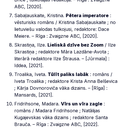
ABC, [2020].
Sabaļauskaite, Kristina.
Pētera imperatore
:
vēsturisks romāns / Kristina Sabaļauskaite ; no
lietuviešu valodas tulkojusi, redaktore: Dace
Meiere. – Rīga : Zvaigzne ABC, [2020].
Skrastiņa, Ilze.
Lieliskā dzīve bez Zoom
/ Ilze
Skrastiņa ; redaktore Māra Lazdāne-Avota ;
literārā redaktore Ilze Štrausa. – [Jūrmala] :
Iddea, [2021].
Troalika, Iveta.
Tūlīt paliks labāk
: romāns /
Iveta Troalika ; redaktore Krista Anna Belševica
; Kārļa Dovnoroviča vāka dizains. – [Rīga] :
Mansards, [2021].
Fridrihsone, Madara.
Vīrs un vīra zagle
:
romāns / Madara Fridrihsone ; Natālijas
Kugajevskas vāka dizains ; redaktore Santa
Brauča. – Rīga : Zvaigzne ABC, [2022].