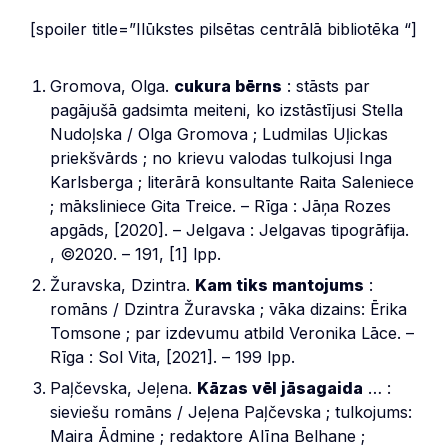
[spoiler title=”Ilūkstes pilsētas centrālā bibliotēka “]
Gromova, Olga.
cukura bērns
: stāsts par
pagājušā gadsimta meiteni, ko izstāstījusi Stella
Nudoļska / Olga Gromova ; Ludmilas Uļickas
priekšvārds ; no krievu valodas tulkojusi Inga
Karlsberga ; literārā konsultante Raita Saleniece
; māksliniece Gita Treice. – Rīga : Jāņa Rozes
apgāds, [2020]. – Jelgava : Jelgavas tipogrāfija.
, ©2020. – 191, [1] lpp.
Žuravska, Dzintra.
Kam tiks mantojums
:
romāns / Dzintra Žuravska ; vāka dizains: Ērika
Tomsone ; par izdevumu atbild Veronika Lāce. –
Rīga : Sol Vita, [2021]. – 199 lpp.
Paļčevska, Jeļena.
Kāzas vēl jāsagaida
… :
sieviešu romāns / Jeļena Paļčevska ; tulkojums:
Maira Ādmine ; redaktore Alīna Belhane ;