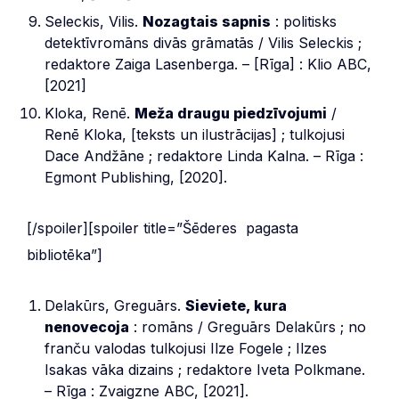
Seleckis, Vilis.
Nozagtais sapnis
: politisks
detektīvromāns divās grāmatās / Vilis Seleckis ;
redaktore Zaiga Lasenberga. – [Rīga] : Klio ABC,
[2021]
Kloka, Renē.
Meža draugu piedzīvojumi
/
Renē Kloka, [teksts un ilustrācijas] ; tulkojusi
Dace Andžāne ; redaktore Linda Kalna. – Rīga :
Egmont Publishing, [2020].
[/spoiler][spoiler title=”Šēderes pagasta
bibliotēka”]
Delakūrs, Greguārs.
Sieviete, kura
nenovecoja
: romāns / Greguārs Delakūrs ; no
franču valodas tulkojusi Ilze Fogele ; Ilzes
Isakas vāka dizains ; redaktore Iveta Polkmane.
– Rīga : Zvaigzne ABC, [2021].