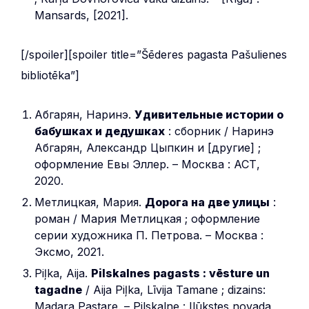
Mansards, [2021].
[/spoiler][spoiler title=”Šēderes pagasta Pašulienes
bibliotēka”]
Абгарян, Наринэ.
Удивительные истории о
бабушках и дедушках
: сборник / Наринэ
Абгарян, Александр Цыпкин и [другие] ;
оформление Евы Эллер. – Москва : АСТ,
2020.
Метлицкая, Мария.
Дорога на две улицы
:
роман / Мария Метлицкая ; оформление
серии художника П. Петрова. – Москва :
Эксмо, 2021.
Piļka, Aija.
Pilskalnes pagasts : vēsture un
tagadne
/ Aija Piļka, Līvija Tamane ; dizains:
Madara Pastare. – Pilskalne : Ilūkstes novada