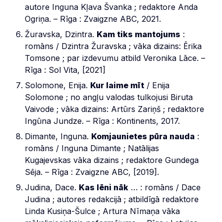
autore Inguna Kļava Švanka ; redaktore Anda
Ogriņa. – Rīga : Zvaigzne ABC, 2021.
Žuravska, Dzintra.
Kam tiks mantojums
:
romāns / Dzintra Žuravska ; vāka dizains: Ērika
Tomsone ; par izdevumu atbild Veronika Lāce. –
Rīga : Sol Vita, [2021]
Solomone, Enija.
Kur laime mīt
/ Enija
Solomone ; no angļu valodas tulkojusi Biruta
Vaivode ; vāka dizains: Artūrs Zariņš ; redaktore
Ingūna Jundze. – Rīga : Kontinents, 2017.
Dimante, Inguna.
Komjaunietes pūra nauda
:
romāns / Inguna Dimante ; Natālijas
Kugajevskas vāka dizains ; redaktore Gundega
Sēja. – Rīga : Zvaigzne ABC, [2019].
Judina, Dace.
Kas lēni nāk
… : romāns / Dace
Judina ; autores redakcijā ; atbildīgā redaktore
Linda Kusiņa-Šulce ; Artura Nīmaņa vāka