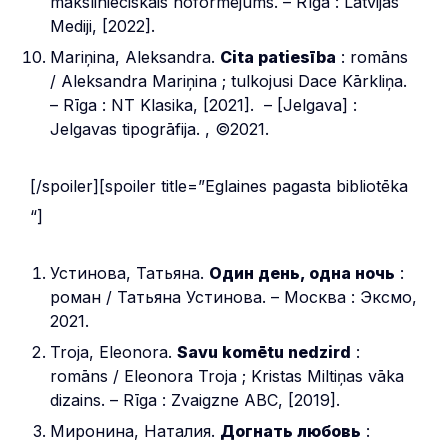
mākslinieciskais noformējums. – Rīga : Latvijas
Mediji, [2022].
Mariņina, Aleksandra.
Cita patiesība
: romāns
/ Aleksandra Mariņina ; tulkojusi Dace Kārkliņa.
– Rīga : NT Klasika, [2021]. – [Jelgava] :
Jelgavas tipogrāfija. , ©2021.
[/spoiler][spoiler title=”Eglaines pagasta bibliotēka
“]
Устинова, Татьяна.
Один день, одна ночь
:
роман / Татьяна Устинова. – Москва : Эксмо,
2021.
Troja, Eleonora.
Savu komētu nedzird
:
romāns / Eleonora Troja ; Kristas Miltiņas vāka
dizains. – Rīga : Zvaigzne ABC, [2019].
Миронина, Наталия.
Догнать любовь
: