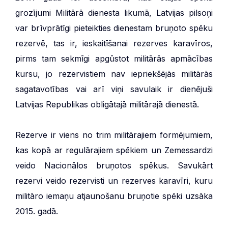
grozījumi Militārā dienesta likumā, Latvijas pilsoņi
var brīvprātīgi pieteikties dienestam bruņoto spēku
rezervē, tas ir, ieskaitīšanai rezerves karavīros,
pirms tam sekmīgi apgūstot militārās apmācības
kursu, jo rezervistiem nav iepriekšējās militārās
sagatavotības vai arī viņi savulaik ir dienējuši
Latvijas Republikas obligātajā militārajā dienestā.
Rezerve ir viens no trim militārajiem formējumiem,
kas kopā ar regulārajiem spēkiem un Zemessardzi
veido Nacionālos bruņotos spēkus. Savukārt
rezervi veido rezervisti un rezerves karavīri, kuru
militāro iemaņu atjaunošanu bruņotie spēki uzsāka
2015. gadā.