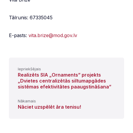
Tālrunis: 67335045
E-pasts:
vita.brize@mod.gov.lv
Iepriekšējais
Realizēts SIA „Ornaments” projekts
„Dvietes centralizētās siltumapgādes
sistēmas efektivitātes paaugstināšana”
Nākamais
Nāciet uzspēlēt āra tenisu!