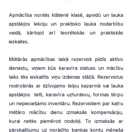
Apmācība noritēs klātienē klasē, apvidū un lauka
apstākļos lekciju un praktisko lauka nodarbību
veidā, kārtojot arī teorētiskās un praktiskās
ieskaites.
Militārās apmācības laikā rezervisti pildīs aktīvo
dienestu, viņiem būs karavīra statuss un mācību
laiks tiks ieskaitīts viņu izdienas stāžā. Rezervistus
nodrošinās ar dzīvojamo telpu kazarmā vai lauka
apstākļos teltī, karavīra uzturdevu, formas tērpu
un nepieciešamo inventāru. Rezervistiem par katru
militāro mācību dienu izmaksās kompensāciju,
kurai netiks piemēroti nodokļi. To izmaksās ar
pārskaitījumu uz norādīto bankas kontu mēneša