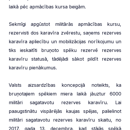
laikā pēc apmācības kursa beigām.
Sekmīgi apgūstot militārās apmācības kursu,
rezervisti dos karavīra zvērestu, saņems rezerves
karavīra apliecību un mobilizācijas norīkojumu un
tiks ieskaitīti bruņoto spēku rezervē rezerves
karavīru statusā, tādējādi sākot pildīt rezerves
karavīru pienākumus.
Valsts aizsardzības koncepcijā noteikts, ka
bruņotajiem spēkiem miera laikā jāuztur 6000
militāri sagatavotu rezerves karavīru. Lai
paaugstinātu vispārējās kaujas spējas, palielinot
militāri sagatavotu rezerves karavīru skaitu, no
2017. gada 13. decembra, kad stājās spēkā