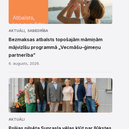
,
AKTUĀLI
SABIEDRĪBA
Bezmaksas atbalsts topošajām māmiņām
mājvizīšu programmā „Vecmāšu–ģimeņu
partnerība”
6. augusts, 2026.
AKTUĀLI
Polijas pilsēta Suprasla vēlas kļūt par Ilūkstes