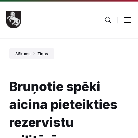
Pāriet
Skip
Skip
uz
to
to
saturu
main
footer
navigation
Sākums
Ziņas
Bruņotie spēki
aicina pieteikties
rezervistu