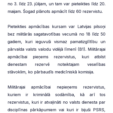
no 3. līdz 23. jūlijam, un tam var pieteikties līdz 20.
maijam. Šogad plānots apmācīt līdz 60 rezervistu.
Pieteikties apmācības kursam var Latvijas pilsoņi
bez militārās sagatavotības vecumā no 18 līdz 50
gadiem, kuri ieguvuši vismaz pamatizglītību un
pārvalda valsts valodu vidējā līmenī (B1). Militārajai
apmācībai pieņems rezervistus, kuri atbilst
dienestam rezervē noteiktajam veselības
stāvoklim, ko pārbaudīs medicīniskā komisija.
Militārajai apmācībai nepieņems rezervistus,
kuriem ir kriminālā sodāmība, kā arī tos
rezervistus, kuri ir atvaļināti no valsts dienesta par
disciplīnas pārkāpumiem vai kuri ir bijuši PSRS,