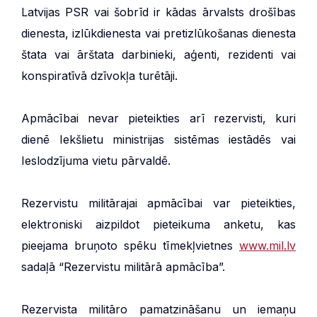
Latvijas PSR vai šobrīd ir kādas ārvalsts drošības
dienesta, izlūkdienesta vai pretizlūkošanas dienesta
štata vai ārštata darbinieki, aģenti, rezidenti vai
konspiratīvā dzīvokļa turētāji.
Apmācībai nevar pieteikties arī rezervisti, kuri
dienē Iekšlietu ministrijas sistēmas iestādēs vai
Ieslodzījuma vietu pārvaldē.
Rezervistu militārajai apmācībai var pieteikties,
elektroniski aizpildot pieteikuma anketu, kas
pieejama bruņoto spēku tīmekļvietnes
www.mil.lv
sadaļā “Rezervistu militārā apmācība”.
Rezervista militāro pamatzināšanu un iemaņu