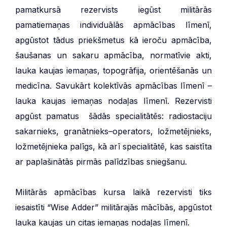
pamatkursā rezervists iegūst militārās
pamatiemaņas individuālās apmācības līmenī,
apgūstot tādus priekšmetus kā ieroču apmācība,
šaušanas un sakaru apmācība, normatīvie akti,
lauka kaujas iemaņas, topogrāfija, orientēšanās un
medicīna. Savukārt kolektīvās apmācības līmenī –
lauka kaujas iemaņas nodaļas līmenī. Rezervisti
apgūst pamatus šādās specialitātēs: radiostaciju
sakarnieks, granātnieks–operators, ložmetējnieks,
ložmetējnieka palīgs, kā arī specialitātē, kas saistīta
ar paplašinātās pirmās palīdzības sniegšanu.
Militārās apmācības kursa laikā rezervisti tiks
iesaistīti “Wise Adder” militārajās mācībās, apgūstot
lauka kaujas un citas iemaņas nodaļas līmenī.