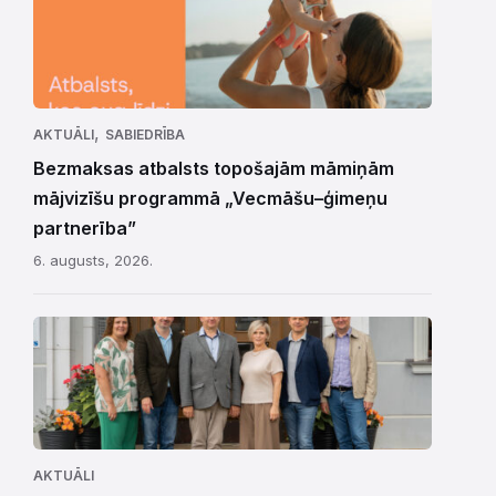
,
AKTUĀLI
SABIEDRĪBA
Bezmaksas atbalsts topošajām māmiņām
mājvizīšu programmā „Vecmāšu–ģimeņu
partnerība”
6. augusts, 2026.
AKTUĀLI