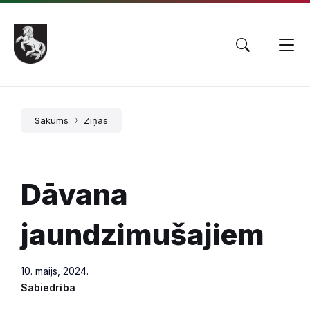
Pāriet
Skip
Skip
uz
to
to
saturu
main
footer
navigation
Sākums
Ziņas
Dāvana
jaundzimušajiem
10. maijs, 2024.
Sabiedrība