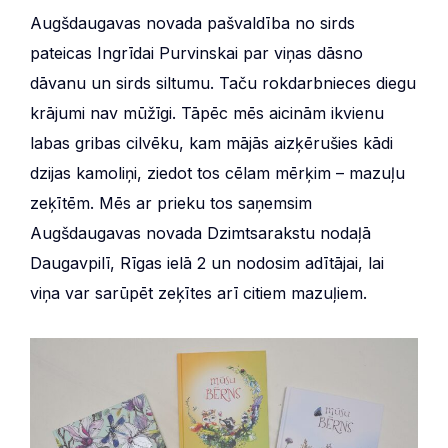
Augšdaugavas novada pašvaldība no sirds
pateicas Ingrīdai Purvinskai par viņas dāsno
dāvanu un sirds siltumu. Taču rokdarbnieces diegu
krājumi nav mūžīgi. Tāpēc mēs aicinām ikvienu
labas gribas cilvēku, kam mājās aizķērušies kādi
dzijas kamoliņi, ziedot tos cēlam mērķim – mazuļu
zeķītēm. Mēs ar prieku tos saņemsim
Augšdaugavas novada Dzimtsarakstu nodaļā
Daugavpilī, Rīgas ielā 2 un nodosim adītājai, lai
viņa var sarūpēt zeķītes arī citiem mazuļiem.