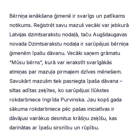
Bērniņa ienākšana ģimenē ir svarīgs un patīkams
notikums. Reģistrēt savu mazuli vecāki var jebkurā
Latvijas dzimtsarakstu nodaļā, taču Augšdaugavas
novada Dzimtsarakstu nodaļa ir sarūpējusi bērniņa
ģimenēm īpašu dāvanu. Vecāki saņem grāmatu
“Mūsu bērns”, kurā var ierakstīt svarīgākās
atmiņas par mazuļa pirmajiem dzīves mēnešiem.
Savukārt mazulim tiek pasniegta īpaša dāvana –
siltas adītas zeķītes, ko sarūpējusi Ilūkstes
rokdarbniece Ingrīda Purvinska. Jau kopš gada
sākuma rokdarbniece pēc pašas iniciatīvas ir
dāvājusi vairākus desmitus krāšņu zeķīšu, kas
darinātas ar īpašu sirsnību un rūpību.