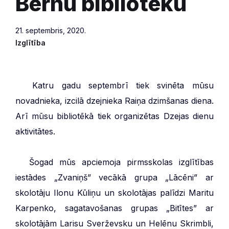
Bērnu bibliotēku
21. septembris, 2020.
Izglītība
***
Katru gadu septembrī tiek svinēta mūsu
novadnieka, izcilā dzejnieka Raiņa dzimšanas diena.
Arī mūsu bibliotēkā tiek organizētas Dzejas dienu
aktivitātes.
***
Šogad mūs apciemoja pirmsskolas izglītības
iestādes „Zvaniņš” vecākā grupa „Lācēni” ar
skolotāju Ilonu Kūliņu un skolotājas palīdzi Maritu
Karpenko, sagatavošanas grupas „Bitītes” ar
skolotājām Larisu Sverževsku un Helēnu Skrimbli,