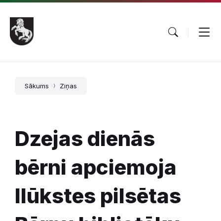
Pāriet
Skip
Skip
uz
to
to
saturu
main
footer
navigation
Sākums
Ziņas
Dzejas dienās
bērni apciemoja
Ilūkstes pilsētas