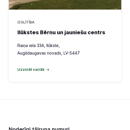
IZGLĪTĪBA
Ilūkstes Bērnu un jauniešu centrs
Raiņa iela 33A, Ilūkste,
Augšdaugavas novads, LV-5447
Uzzināt vairāk
Noderīgi tālruņa numuri