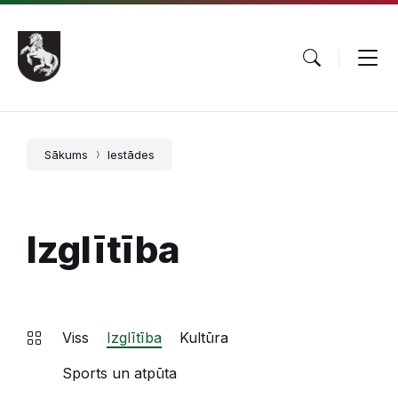
Pāriet
Skip
Skip
uz
to
to
saturu
main
footer
navigation
Sākums
Iestādes
Izglītība
Viss
Izglītība
Kultūra
Sports un atpūta