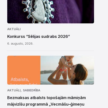
AKTUĀLI
Konkurss “Sēlijas sudrabs 2026”
6. augusts, 2026.
,
AKTUĀLI
SABIEDRĪBA
Bezmaksas atbalsts topošajām māmiņām
mājvizīšu programmā „Vecmāšu–ģimeņu