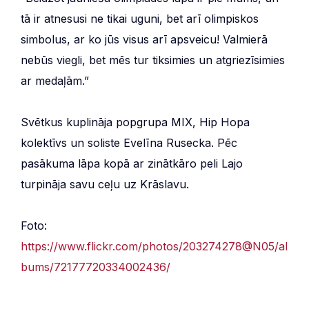
tā ir atnesusi ne tikai uguni, bet arī olimpiskos
simbolus, ar ko jūs visus arī apsveicu! Valmierā
nebūs viegli, bet mēs tur tiksimies un atgriezīsimies
ar medaļām.”
Svētkus kuplināja popgrupa MIX, Hip Hopa
kolektīvs un soliste Evelīna Rusecka. Pēc
pasākuma lāpa kopā ar zinātkāro peli Lajo
turpināja savu ceļu uz Krāslavu.
Foto:
https://www.flickr.com/photos/203274278@N05/al
bums/72177720334002436/