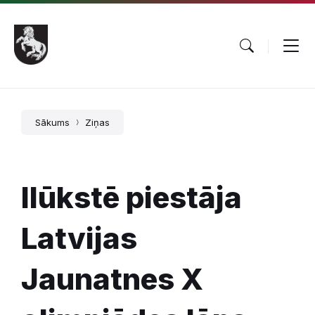
Pāriet
Skip
Skip
uz
to
to
saturu
main
footer
navigation
Sākums
Ziņas
Ilūkstē piestāja
Latvijas
Jaunatnes X