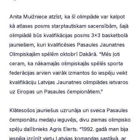
Anita Muižniece atzīst, ka šī olimpiāde var kalpot
kā atlases posms starptautiskam sacensībām, šajā
olimpiādē būs kvalifikācijas posms 3×3 basketbolā
jauniešiem, kuri kvalificēsies Pasaules Jaunatnes
Olimpiskajām spēlēm oktobrī Dakārā. “Mēs ļoti
ceram, ka nākamajās olimpiskajās spēlēs sporta
federācijas arvien vairāk izmantos šo iespēju veikt
kvalifikāciju Latvijas Jaunatnes olimpiādes ietvaros
uz Eiropas un Pasaules čempionātiem.”
Klātesošos jauniešus uzrunāja un sveica Pasaules
čempionātu medaļu ieguvējs, divu ziemas olimpisko
spēļu dalībnieks Agris Elerts. “1992. gadā man bija
iespēja izcīnīt vietu Latvijas komandas sastāvā, ar