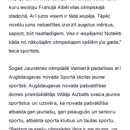
kuru iesoļoju Francijā Albērvilas olimpiskajā
stadionā. Arī jums visiem ir tāda iespēja. Tāpēc
novēlu jums nebaidīties izvirzīt augstus mērķus,
sapņot, būt neatlaidīgiem. Viss ir iespējams! Noteikti
kāda no nākošajām olimpiskajam spēlēm jūs gaida,”
teica sportists.
Šogad Jaunatnes olimpiādē Valmierā piedalīsies arī
Augšdaugavas novada Sporta skolas jaunie
sportisti. Augšdaugavas novada pašvaldības
domes priekšsēdētājs Vitālijs Aizbalts sveica jaunos
sportistus un uzsvēra, ka novada pašvaldība
atbalsta gan jauniešu, gan pieaugušo un senioru
sportu, atbalsta sporta klubus un tautas sportu.
“Beidzot jauniešu olimpiādes lāpa ir pie mums, un