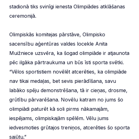
stadionā tiks svinīgi ienesta Olimpiādes atklāšanas
ceremonijā.
Olimpiskās komitejas pārstāve, Olimpisko
sacensību aģentūras valdes locekle Anita
Muižniece uzsvēra, ka šogad olimpiāde ir atjaunota
pēc ilgāka pārtraukuma un būs īsti sporta svētki.
“Vēlos sportistiem novēlēt atcerēties, ka olimpiāde
nav tikai medaļas, bet sevis pierādīšana, savu
labāko spēju demonstrēšana, tā ir cieņas, drosme,
grūtību pārvarēšana. Novēlu katram no jums šo
olimpiādi paturēt kā soli pirms nākamajām,
iespējams, olimpiskajām spēlēm. Vēlu jums
iedvesmoties grūtajos treniņos, atcerēties šo sporta
sajūtu.”