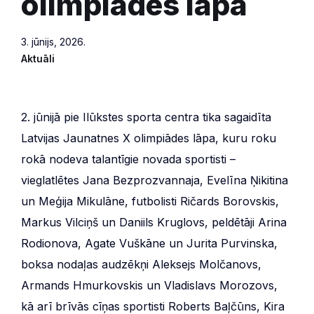
olimpiādes lāpa
3. jūnijs, 2026.
Aktuāli
2. jūnijā pie Ilūkstes sporta centra tika sagaidīta
Latvijas Jaunatnes X olimpiādes lāpa, kuru roku
rokā nodeva talantīgie novada sportisti –
vieglatlētes Jana Bezprozvannaja, Evelīna Ņikitina
un Meģija Mikulāne, futbolisti Ričards Borovskis,
Markus Vilciņš un Daniils Kruglovs, peldētāji Arina
Rodionova, Agate Vuškāne un Jurita Purvinska,
boksa nodaļas audzēkņi Aleksejs Molčanovs,
Armands Hmurkovskis un Vladislavs Morozovs,
kā arī brīvās cīņas sportisti Roberts Baļčūns, Kira