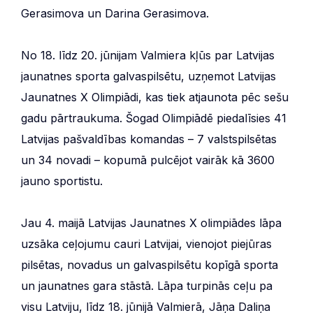
Gerasimova un Darina Gerasimova.
No 18. līdz 20. jūnijam Valmiera kļūs par Latvijas
jaunatnes sporta galvaspilsētu, uzņemot Latvijas
Jaunatnes X Olimpiādi, kas tiek atjaunota pēc sešu
gadu pārtraukuma. Šogad Olimpiādē piedalīsies 41
Latvijas pašvaldības komandas – 7 valstspilsētas
un 34 novadi – kopumā pulcējot vairāk kā 3600
jauno sportistu.
Jau 4. maijā Latvijas Jaunatnes X olimpiādes lāpa
uzsāka ceļojumu cauri Latvijai, vienojot piejūras
pilsētas, novadus un galvaspilsētu kopīgā sporta
un jaunatnes gara stāstā. Lāpa turpinās ceļu pa
visu Latviju, līdz 18. jūnijā Valmierā, Jāņa Daliņa