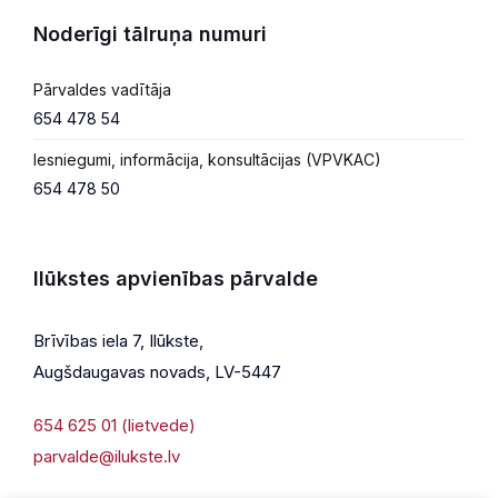
Noderīgi tālruņa numuri
Pārvaldes vadītāja
654 478 54
Iesniegumi, informācija, konsultācijas (VPVKAC)
654 478 50
Ilūkstes apvienības pārvalde
Brīvības iela 7, Ilūkste,
Augšdaugavas novads, LV-5447
654 625 01 (lietvede)
parvalde@ilukste.lv