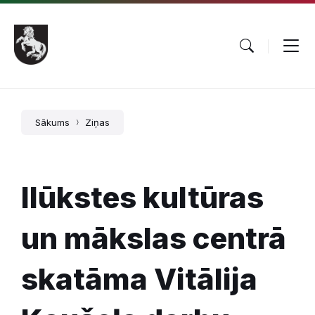
Pāriet
Skip
Skip
uz
to
to
saturu
main
footer
navigation
Sākums
Ziņas
Ilūkstes kultūras
un mākslas centrā
skatāma Vitālija