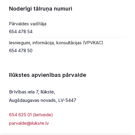
Noderīgi tālruņa numuri
Pārvaldes vadītāja
654 478 54
Iesniegumi, informācija, konsultācijas (VPVKAC)
654 478 50
Ilūkstes apvienības pārvalde
Brīvības iela 7, Ilūkste,
Augšdaugavas novads, LV-5447
654 625 01 (lietvede)
parvalde@ilukste.lv