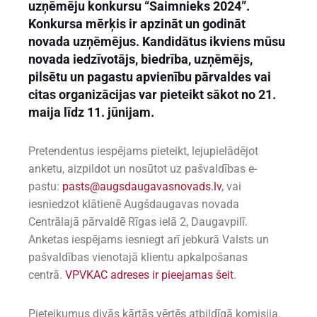
uzņēmēju konkursu “Saimnieks 2024”.
Konkursa mērķis ir apzināt un godināt
novada uzņēmējus. Kandidātus ikviens mūsu
novada iedzīvotājs, biedrība, uzņēmējs,
pilsētu un pagastu apvienību pārvaldes vai
citas organizācijas var pieteikt sākot no 21.
maija līdz 11. jūnijam.
Pretendentus iespējams pieteikt, lejupielādējot
anketu, aizpildot un nosūtot uz pašvaldības e-
pastu:
pasts@augsdaugavasnovads.lv
, vai
iesniedzot klātienē Augšdaugavas novada
Centrālajā pārvaldē Rīgas ielā 2, Daugavpilī.
Anketas iespējams iesniegt arī jebkurā Valsts un
pašvaldības vienotajā klientu apkalpošanas
centrā.
VPVKAC adreses ir pieejamas šeit
.
Pieteikumus divās kārtās vērtēs atbildīgā komisija.