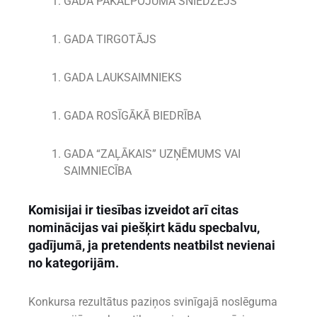
GADA PAKALPOJUMA SNIEDZĒJS
GADA TIRGOTĀJS
GADA LAUKSAIMNIEKS
GADA ROSĪGĀKĀ BIEDRĪBA
GADA “ZAĻĀKAIS” UZŅĒMUMS VAI
SAIMNIECĪBA
Komisijai ir tiesības izveidot arī citas
nominācijas vai piešķirt kādu specbalvu,
gadījumā, ja pretendents neatbilst nevienai
no kategorijām.
Konkursa rezultātus paziņos svinīgajā noslēguma