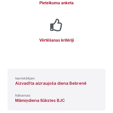
Pieteikuma anketa
Vērtēšanas kritēriji
Iepriekšējais
Aizvadīta aizraujoša diena Bebrenē
Nākamais
Māmiņdiena Ilūkstes BJC