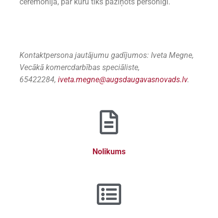
ceremonijā, par kuru tiks paziņots personīgi.
Kontaktpersona jautājumu gadījumos: Iveta Megne,
Vecākā komercdarbības speciāliste,
65422284,
iveta.megne@augsdaugavasnovads.lv
.
Nolikums