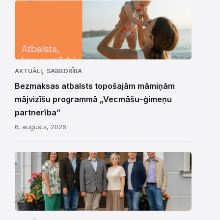
,
AKTUĀLI
SABIEDRĪBA
Bezmaksas atbalsts topošajām māmiņām
mājvizīšu programmā „Vecmāšu–ģimeņu
partnerība”
6. augusts, 2026.