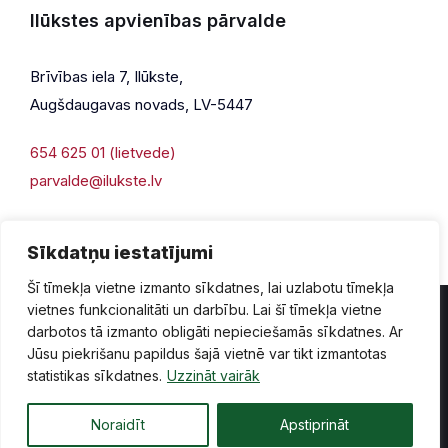
Ilūkstes apvienības pārvalde
Brīvības iela 7, Ilūkste,
Augšdaugavas novads, LV-5447
654 625 01 (lietvede)
parvalde@ilukste.lv
Sīkdatņu iestatījumi
Šī tīmekļa vietne izmanto sīkdatnes, lai uzlabotu tīmekļa
vietnes funkcionalitāti un darbību. Lai šī tīmekļa vietne
darbotos tā izmanto obligāti nepieciešamās sīkdatnes. Ar
Jūsu piekrišanu papildus šajā vietnē var tikt izmantotas
Privātuma politika
Piekļūstamība
Lapas karte
statistikas sīkdatnes.
Uzzināt vairāk
Vecā mājaslapas versija
Noraidīt
Apstiprināt
© 2026 Ilūkste, publicētā satura visas tiesības aizsargātas.