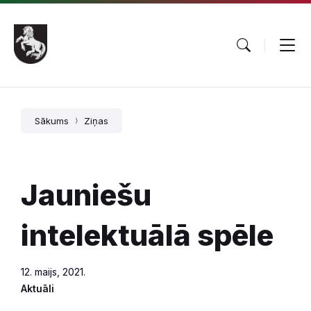
Pāriet
Skip
Skip
uz
to
to
saturu
main
footer
navigation
Sākums
Ziņas
Jauniešu
intelektuālā spēle
12. maijs, 2021.
Aktuāli