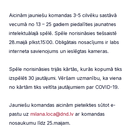
Aicinām jauniešu komandas 3-5 cilvēku sastāvā
vecumā no 13 – 25 gadiem piedalīties jaunatnes
intelektuālajā spēlē. Spēle norisināsies tiešsaistē
28.maijā plkst.15:00. Obligātais nosacījums ir labs
interneta savienojums un ieslēgtas kameras.
Spēle norisināsies trijās kārtās, kurās kopumā tiks
izspēlēti 30 jautājumi. Vēršam uzmanību, ka viena
no kārtām tiks veltīta jautājumiem par COVID-19.
Jauniešu komandas aicinām pieteikties sūtot e-
pastu uz
milana.loca@dnd.lv
ar komandas
nosaukumu līdz 25.maijam.