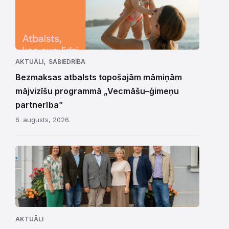
,
AKTUĀLI
SABIEDRĪBA
Bezmaksas atbalsts topošajām māmiņām
mājvizīšu programmā „Vecmāšu–ģimeņu
partnerība”
6. augusts, 2026.
AKTUĀLI