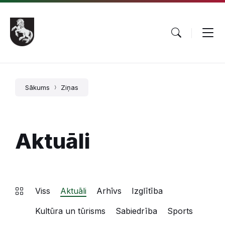
Pāriet
Skip
Skip
uz
to
to
saturu
main
footer
navigation
Sākums
Ziņas
Aktuāli
Viss
Aktuāli
Arhīvs
Izglītība
Kultūra un tūrisms
Sabiedrība
Sports