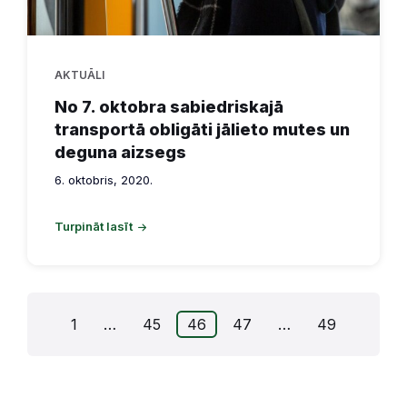
AKTUĀLI
No 7. oktobra sabiedriskajā
transportā obligāti jālieto mutes un
deguna aizsegs
6. oktobris, 2020.
Turpināt lasīt
Ziņu
1
…
45
46
47
…
49
numerācija
pēc