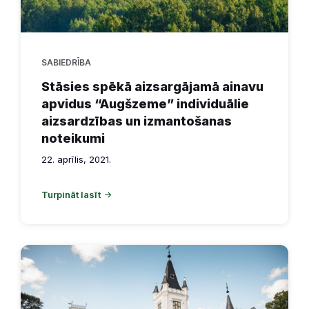
SABIEDRĪBA
Stāsies spēkā aizsargājamā ainavu
apvidus “Augšzeme” individuālie
aizsardzības un izmantošanas
noteikumi
22. aprīlis, 2021.
Turpināt lasīt