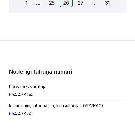
Ziņu
1
…
25
26
27
…
31
numerācija
pēc
lappusēm
Noderīgi tālruņa numuri
Pārvaldes vadītāja
654 478 54
Iesniegumi, informācija, konsultācijas (VPVKAC)
654 478 50