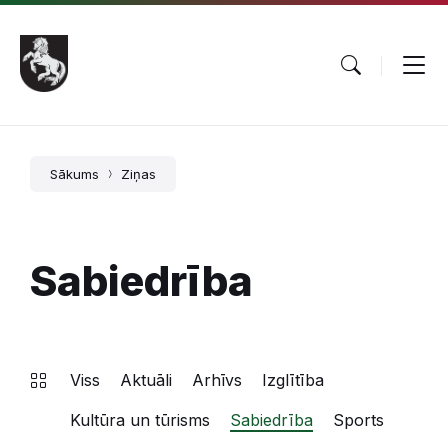
Pāriet
Skip
Skip
uz
to
to
saturu
main
footer
navigation
Sākums
Ziņas
Sabiedrība
Viss
Aktuāli
Arhīvs
Izglītība
Kultūra un tūrisms
Sabiedrība
Sports