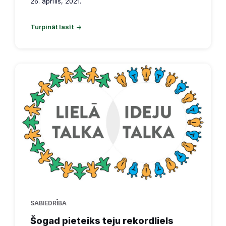
26. aprīlis, 2021.
Turpināt lasīt
SABIEDRĪBA
Šogad pieteiks teju rekordliels