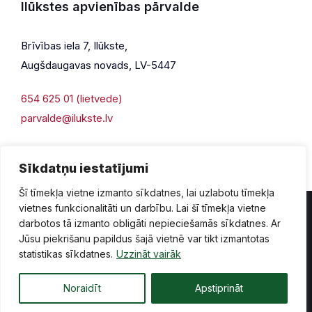
Ilūkstes apvienības pārvalde
Brīvības iela 7, Ilūkste,
Augšdaugavas novads, LV-5447
654 625 01 (lietvede)
parvalde@ilukste.lv
Sīkdatņu iestatījumi
Šī tīmekļa vietne izmanto sīkdatnes, lai uzlabotu tīmekļa
vietnes funkcionalitāti un darbību. Lai šī tīmekļa vietne
darbotos tā izmanto obligāti nepieciešamās sīkdatnes. Ar
Jūsu piekrišanu papildus šajā vietnē var tikt izmantotas
Privātuma politika
Piekļūstamība
Lapas karte
statistikas sīkdatnes.
Uzzināt vairāk
Vecā mājaslapas versija
Noraidīt
Apstiprināt
© 2026 Ilūkste, publicētā satura visas tiesības aizsargātas.