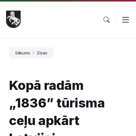
Pāriet
Skip
Skip
uz
to
to
saturu
main
footer
navigation
Sākums
Ziņas
Kopā radām
„1836” tūrisma
ceļu apkārt