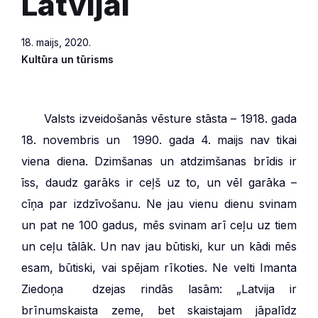
Latvijai
18. maijs, 2020.
Kultūra un tūrisms
***
Valsts izveidošanās vēsture stāsta – 1918. gada
18. novembris un 1990. gada 4. maijs nav tikai
viena diena. Dzimšanas un atdzimšanas brīdis ir
īss, daudz garāks ir ceļš uz to, un vēl garāka –
cīņa par izdzīvošanu. Ne jau vienu dienu svinam
un pat ne 100 gadus, mēs svinam arī ceļu uz tiem
un ceļu tālāk. Un nav jau būtiski, kur un kādi mēs
esam, būtiski, vai spējam rīkoties. Ne velti Imanta
Ziedoņa dzejas rindās lasām: „Latvija ir
brīnumskaista zeme, bet skaistajam jāpalīdz