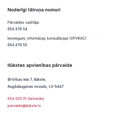
Noderīgi tālruņa numuri
Pārvaldes vadītāja
654 478 54
Iesniegumi, informācija, konsultācijas (VPVKAC)
654 478 50
Ilūkstes apvienības pārvalde
Brīvības iela 7, Ilūkste,
Augšdaugavas novads, LV-5447
654 625 01 (lietvede)
parvalde@ilukste.lv