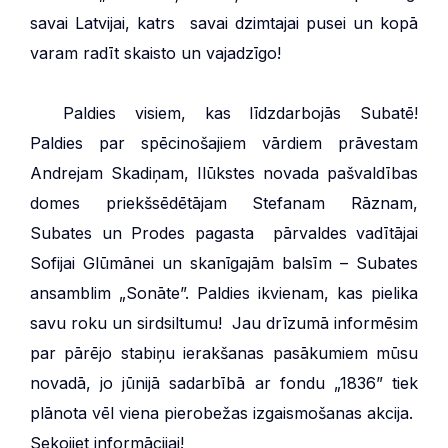
savai Latvijai, katrs savai dzimtajai pusei un kopā
varam radīt skaisto un vajadzīgo!
***
Paldies visiem, kas līdzdarbojās Subatē!
Paldies par spēcinošajiem vārdiem prāvestam
Andrejam Skadiņam, Ilūkstes novada pašvaldības
domes priekšsēdētājam Stefanam Rāznam,
Subates un Prodes pagasta pārvaldes vadītājai
Sofijai Glūmānei un skanīgajām balsīm – Subates
ansamblim „Sonāte”. Paldies ikvienam, kas pielika
savu roku un sirdsiltumu! Jau drīzumā informēsim
par pārējo stabiņu ierakšanas pasākumiem mūsu
novadā, jo jūnijā sadarbībā ar fondu „1836” tiek
plānota vēl viena pierobežas izgaismošanas akcija.
Sekojiet informācijai!