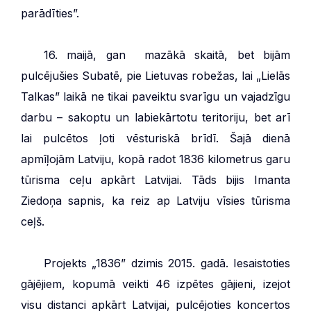
parādīties”.
***
16. maijā, gan mazākā skaitā, bet bijām
pulcējušies Subatē, pie Lietuvas robežas, lai „Lielās
Talkas” laikā ne tikai paveiktu svarīgu un vajadzīgu
darbu – sakoptu un labiekārtotu teritoriju, bet arī
lai pulcētos ļoti vēsturiskā brīdī. Šajā dienā
apmīļojām Latviju, kopā radot 1836 kilometrus garu
tūrisma ceļu apkārt Latvijai. Tāds bijis Imanta
Ziedoņa sapnis, ka reiz ap Latviju vīsies tūrisma
ceļš.
***
Projekts „1836” dzimis 2015. gadā. Iesaistoties
gājējiem, kopumā veikti 46 izpētes gājieni, izejot
visu distanci apkārt Latvijai, pulcējoties koncertos