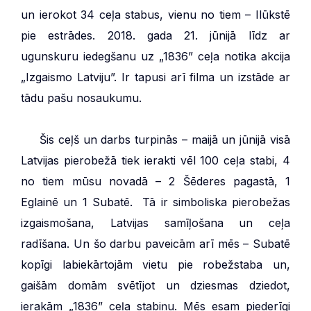
un ierokot 34 ceļa stabus, vienu no tiem – Ilūkstē
pie estrādes. 2018. gada 21. jūnijā līdz ar
ugunskuru iedegšanu uz „1836” ceļa notika akcija
„Izgaismo Latviju”. Ir tapusi arī filma un izstāde ar
tādu pašu nosaukumu.
***
Šis ceļš un darbs turpinās – maijā un jūnijā visā
Latvijas pierobežā tiek ierakti vēl 100 ceļa stabi, 4
no tiem mūsu novadā – 2 Šēderes pagastā, 1
Eglainē un 1 Subatē. Tā ir simboliska pierobežas
izgaismošana, Latvijas samīļošana un ceļa
radīšana. Un šo darbu paveicām arī mēs – Subatē
kopīgi labiekārtojām vietu pie robežstaba un,
gaišām domām svētījot un dziesmas dziedot,
ierakām „1836” ceļa stabiņu. Mēs esam piederīgi