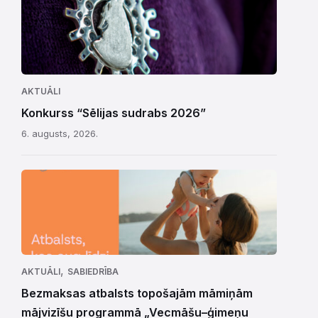
AKTUĀLI
Konkurss “Sēlijas sudrabs 2026”
6. augusts, 2026.
,
AKTUĀLI
SABIEDRĪBA
Bezmaksas atbalsts topošajām māmiņām
mājvizīšu programmā „Vecmāšu–ģimeņu