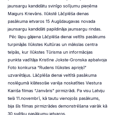
jaunsargu kandidātu svinīgo solījumu pieņēma
Maigurs Krievāns. Ilūkstē Lāčplēša dienas
pasākuma ietvaros 15 Augšdaugavas novada
jaunsargu kandidāti papildināja jaunsargu rindas.
Pēc lāpu gājiena Lāčplēša dienai veltīts pasākums
turpinājās Ilūkstes Kultūras un mākslas centra
telpās, kur Ilūkstes Tūrisma un informācijas
punkta vadītāja Kristīne Jokste-Gronska apbalvoja
Foto konkursa “Rudens Ilūkstes apriņķī”
uzvarētājus. Lāčplēša dienai veltītā pasākuma
noslēgumā klātesošie varēja noskatīties Viestura
Kairiša filmas “Janvāris” pirmizrādi. Pa visu Latviju
tieši 11.novembrī, kā tautu vienojošs pasākums,
bija šīs filmas pirmizrādes demonstrēšana vairāk kā
30 svētku pasākumu ietvaros.