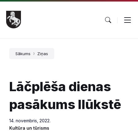
Pāriet
Skip
Skip
uz
to
to
saturu
main
footer
navigation
Sākums
Ziņas
Lāčplēša dienas
pasākums Ilūkstē
14. novembris, 2022.
Kultūra un tūrisms