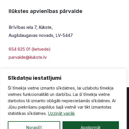
Ilūkstes apvienības pārvalde
Brīvības iela 7, Ilūkste,
Augšdaugavas novads, LV-5447
654 625 01 (lietvede)
parvalde@ilukste.lv
Sīkdatņu iestatījumi
Šī tīmekļa vietne izmanto sīkdatnes, lai uzlabotu tīmekļa
vietnes funkcionalitāti un darbību. Lai šī tīmekļa vietne
darbotos tā izmanto obligāti nepieciešamās sīkdatnes. Ar
Jūsu piekrišanu papildus šajā vietnē var tikt izmantotas
Privātuma politika
Piekļūstamība
Lapas karte
statistikas sīkdatnes.
Uzzināt vairāk
Vecā mājaslapas versija
Noraidīt
Apstiprināt