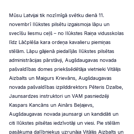
Mūsu Latvijai tik nozīmīgā svētku dienā 11.
novembrī Ilūkstes pilsētu izgaismoja lāpu un
svecīšu liesmu ceļš – no Ilūkstes Raiņa vidusskolas
līdz Lāčplēša kara ordeņa kavalieru piemiņas
stēlām. Lāpu gājienā piedalījās Ilūkstes pilsētas
administrācijas pārstāvji, Augšdaugavas novada
pašvaldības domes priekšsēdētāja vietnieki Vitālijs
Aizbalts un Maigurs Krievāns, Augšdaugavas
novada pašvaldības izpilddirektors Pēteris Dzalbe,
Jaunsardzes instruktori un VAM pasniedzēji
Kaspars Kancāns un Ainārs Beļajevs,
Augšdaugavas novada jaunsargi un kandidāti un
citi Ilūkstes pilsētas iedzīvotāji un viesi. Pie stēlām
pasākuma dalībniekus uzrunāja Vitālijs Aizbalts un