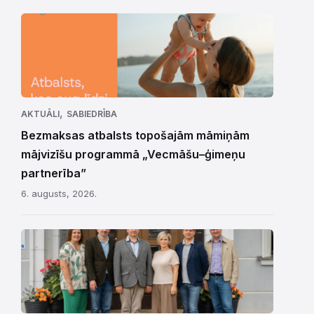
,
AKTUĀLI
SABIEDRĪBA
Bezmaksas atbalsts topošajām māmiņām
mājvizīšu programmā „Vecmāšu–ģimeņu
partnerība”
6. augusts, 2026.