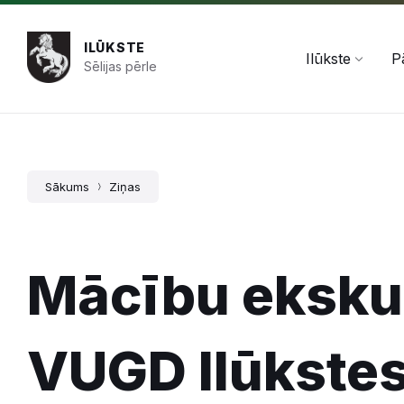
Pāriet
Skip
Skip
+371 654 478 50
pasts@ilukste.lv
uz
to
to
saturu
main
footer
ILŪKSTE
navigation
Ilūkste
P
Sēlijas pērle
Sākums
Ziņas
Mācību ekskur
VUGD Ilūkstes