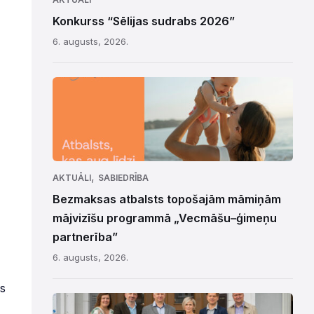
Konkurss “Sēlijas sudrabs 2026”
6. augusts, 2026.
,
AKTUĀLI
SABIEDRĪBA
Bezmaksas atbalsts topošajām māmiņām
mājvizīšu programmā „Vecmāšu–ģimeņu
partnerība”
6. augusts, 2026.
ās