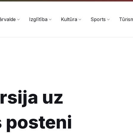
ārvalde
Izglītība
Kultūra
Sports
Tūris
sija uz
 posteni