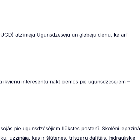
VUGD) atzīmēja Ugunsdzēsēju un glābēju dienu, kā arī
ja ikvienu interesentu nākt ciemos pie ugunsdzēsējiem –
iesojās pie ugunsdzēsējiem Ilūkstes postenī. Skolēni iepazin
 uzzināja, kas ir šļūtenes, trīszaru dalītājs, hidrauliskie