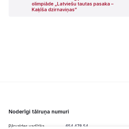
olimpiāde „Latviešu tautas pasaka –
Kaķīša dzirnaviņas”
Noderīgi tālruņa numuri
Pārvaldes vadītāja
654 478 54