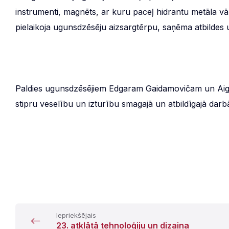
instrumenti, magnēts, ar kuru paceļ hidrantu metāla vāk
pielaikoja ugunsdzēsēju aizsargtērpu, saņēma atbildes 
Paldies ugunsdzēsējiem Edgaram Gaidamovičam un Aig
stipru veselību un izturību smagajā un atbildīgajā darb
Iepriekšējais
23. atklātā tehnoloģiju un dizaina