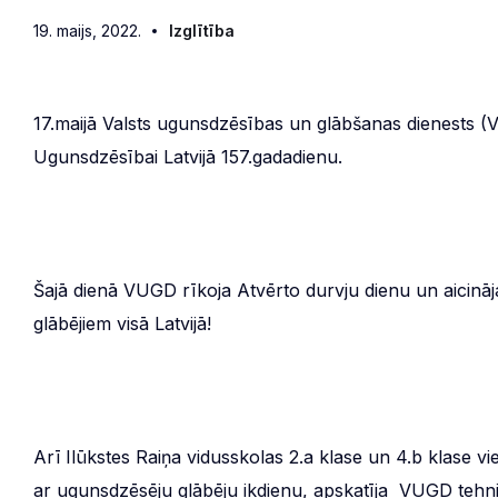
19. maijs, 2022.
Izglītība
17.maijā Valsts ugunsdzēsības un glābšanas dienests (
Ugunsdzēsībai Latvijā 157.gadadienu.
Šajā dienā VUGD rīkoja Atvērto durvju dienu un aicinā
glābējiem visā Latvijā!
Arī Ilūkstes Raiņa vidusskolas 2.a klase un 4.b klase v
ar ugunsdzēsēju glābēju ikdienu, apskatīja VUGD tehniku,