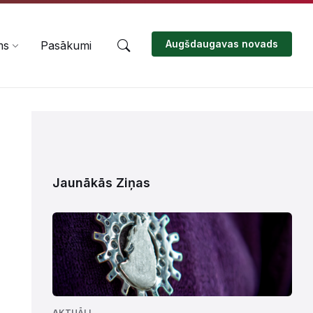
Augšdaugavas novads
ms
Pasākumi
Jaunākās Ziņas
AKTUĀLI