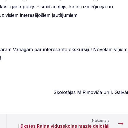
us, gaisa pūtējs – smidzinātājs, kā arī izmēģināja un
uz visiem interesējošiem jautājumiem.
aram Vanagam par interesanto ekskursiju! Novēlam viņiem
ā!
Skolotājas M.Rimoviča un I. Galvā
Nākamais
Ilūkstes Raiņa vidusskolas mazie dejotāji