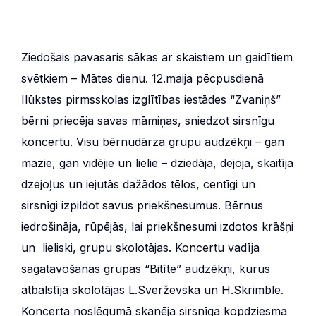
Ziedošais pavasaris sākas ar skaistiem un gaidītiem
svētkiem – Mātes dienu. 12.maija pēcpusdienā
Ilūkstes pirmsskolas izglītības iestādes “Zvaniņš”
bērni priecēja savas māmiņas, sniedzot sirsnīgu
koncertu. Visu bērnudārza grupu audzēkņi – gan
mazie, gan vidējie un lielie – dziedāja, dejoja, skaitīja
dzejoļus un iejutās dažādos tēlos, centīgi un
sirsnīgi izpildot savus priekšnesumus. Bērnus
iedrošināja, rūpējās, lai priekšnesumi izdotos krāšņi
un lieliski, grupu skolotājas. Koncertu vadīja
sagatavošanas grupas “Bitīte” audzēkņi, kurus
atbalstīja skolotājas L.Sverževska un H.Skrimble.
Koncerta noslēgumā skanēja sirsnīga kopdziesma