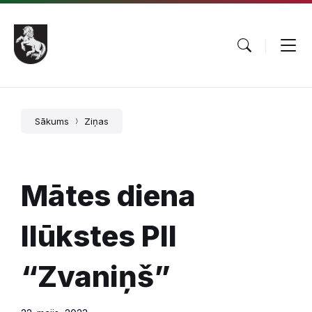
Pāriet
Skip
Skip
uz
to
to
saturu
main
footer
navigation
Sākums
Ziņas
Mātes diena
Ilūkstes PII
“Zvaniņš”