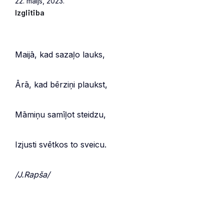
22. maijs, 2023.
Izglītība
Maijā, kad sazaļo lauks,
Ārā, kad bērziņi plaukst,
Māmiņu samīļot steidzu,
Izjusti svētkos to sveicu.
/J.Rapša/