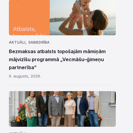
,
AKTUĀLI
SABIEDRĪBA
Bezmaksas atbalsts topošajām māmiņām
mājvizīšu programmā „Vecmāšu–ģimeņu
partnerība”
6. augusts, 2026.