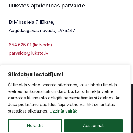
Ilūkstes apvienības pārvalde
Brīvības iela 7, Ilūkste,
Augšdaugavas novads, LV-5447
654 625 01 (lietvede)
parvalde@ilukste.lv
Sīkdatņu iestatījumi
Šī tīmekļa vietne izmanto sīkdatnes, lai uzlabotu tīmekļa
vietnes funkcionalitāti un darbību. Lai šī tīmekļa vietne
darbotos tā izmanto obligāti nepieciešamās sīkdatnes. Ar
Jūsu piekrišanu papildus šajā vietnē var tikt izmantotas
Privātuma politika
Piekļūstamība
Lapas karte
statistikas sīkdatnes.
Uzzināt vairāk
Vecā mājaslapas versija
Noraidīt
Apstiprināt
© 2026 Ilūkste, publicētā satura visas tiesības aizsargātas.