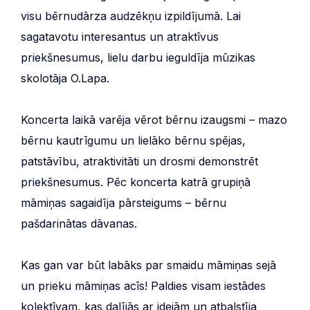
visu bērnudārza audzēkņu izpildījumā. Lai
sagatavotu interesantus un atraktīvus
priekšnesumus, lielu darbu ieguldīja mūzikas
skolotāja O.Lapa.
Koncerta laikā varēja vērot bērnu izaugsmi – mazo
bērnu kautrīgumu un lielāko bērnu spējas,
patstāvību, atraktivitāti un drosmi demonstrēt
priekšnesumus. Pēc koncerta katrā grupiņā
māmiņas sagaidīja pārsteigums – bērnu
pašdarinātas dāvanas.
Kas gan var būt labāks par smaidu māmiņas sejā
un prieku māmiņas acīs! Paldies visam iestādes
kolektīvam, kas dalījās ar idejām un atbalstīja