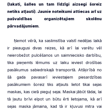
(lakati, šalles un tam līdzīgi aizsegi šoreiz
netiks atļauti)
.
Jaunie noteikumi attiecas arī uz
pašvaldības organizētajiem skolēnu
pārvadājumiem
.
***
Ņemot vērā, ka saslimstība valstī nedēļas laikā
ir pieaugusi divas reizes, kā arī lai varētu vēl
neierobežot pulcēšanos un saimniecisko darbību,
tika pieņemts lēmums uz laiku ieviest drošības
pasākumus sabiedriskajā transportā. Atšķirībā no
šā gada pavasarī ieviestajiem piesardzības
pasākumiem šoreiz tiks atļauts lietot tikai sejas
maskas, kas cieši pieguļ sejai. Maskai jābūt tādai, lai
tā ļautu brīvi elpot un būtu ērti lietojama, kā arī
sejas maska jāmaina, kad tā ir kļuvusi mitra vai