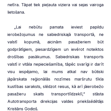
netīra. Tāpat tiek pieļauta viziera vai sejas vairoga
lietošana.
***
„Lai nebūtu pamata ieviest papildu
ierobežojumus ne sabiedriskajā transportā, ne
valstī kopumā, aicinām pasažieriem būt
godprātīgiem, piesardzīgiem un ievērot noteiktos
drošības pasākumus. Sabiedriskais transports
valstī ir vitāla nepieciešamība, tāpēc svarīgi ir darīt
visu iespējamo, lai mums atkal nav būtiski
jāpārskata reģionālās nozīmes maršrutu tīkla
kustības saraksts, slēdzot reisus, kā arī jāierobežo
pasažieru skaits transportlīdzeklī,” stāsta
Autotransporta direkcijas valdes priekšsēdētājs
Kristiāns Godiņš.