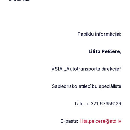
Papildu informācijai
:
Lilita Pelčere
,
VSIA „Autotransporta direkcija”
Sabiedrisko attiecību speciāliste
Tālr.: + 371 67356129
E-pasts:
lilita.pelcere@atd.lv