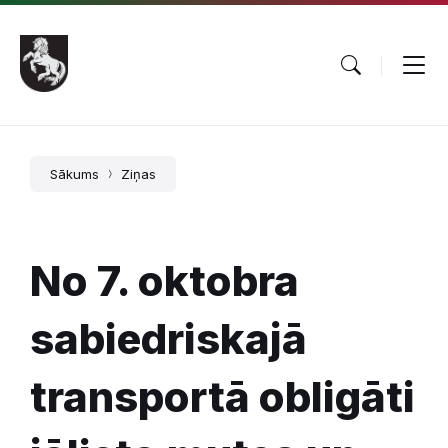
Pāriet
Skip
Skip
uz
to
to
saturu
main
footer
navigation
Sākums
Ziņas
No 7. oktobra
sabiedriskajā
transportā obligāti