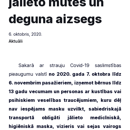
jālieto mutes un
deguna aizsegs
6. oktobris, 2020.
Aktuāli
***
Sakarā ar strauju Covid-19 saslimstības
pieaugumu valstī
no 2020. gada 7. oktobra līdz
6. novembrim pasažieriem, izņemot bērnus līdz
13 gadu vecumam un personas ar kustības vai
psihiskiem veselības traucējumiem, kuru dēļ
nav iespējams masku uzvilkt, sabiedriskajā
transportā obligāti jālieto medicīniskā,
higiēniskā maska, vizieris vai sejas vairogs