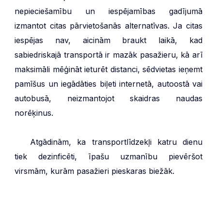
nepieciešamību un iespējamības gadījumā
izmantot citas pārvietošanās alternatīvas. Ja citas
iespējas nav, aicinām braukt laikā, kad
sabiedriskajā transportā ir mazāk pasažieru, kā arī
maksimāli mēģināt ieturēt distanci, sēdvietas ieņemt
pamīšus un iegādāties biļeti internetā, autoostā vai
autobusā, neizmantojot skaidras naudas
norēķinus.
***
Atgādinām, ka transportlīdzekļi katru dienu
tiek dezinficēti, īpašu uzmanību pievēršot
virsmām, kurām pasažieri pieskaras biežāk.