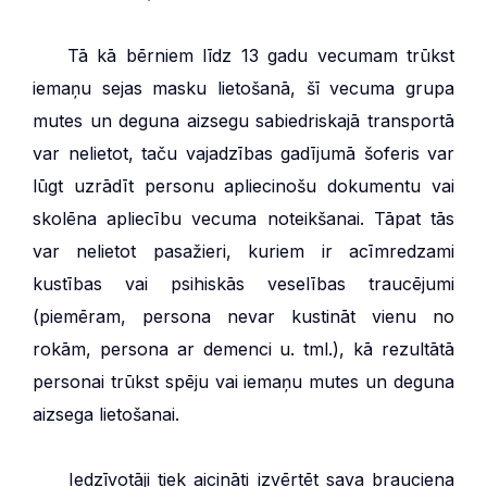
***
Tā kā bērniem līdz 13 gadu vecumam trūkst
iemaņu sejas masku lietošanā, šī vecuma grupa
mutes un deguna aizsegu sabiedriskajā transportā
var nelietot, taču vajadzības gadījumā šoferis var
lūgt uzrādīt personu apliecinošu dokumentu vai
skolēna apliecību vecuma noteikšanai. Tāpat tās
var nelietot pasažieri, kuriem ir acīmredzami
kustības vai psihiskās veselības traucējumi
(piemēram, persona nevar kustināt vienu no
rokām, persona ar demenci u. tml.), kā rezultātā
personai trūkst spēju vai iemaņu mutes un deguna
aizsega lietošanai.
***
Iedzīvotāji tiek aicināti izvērtēt sava brauciena