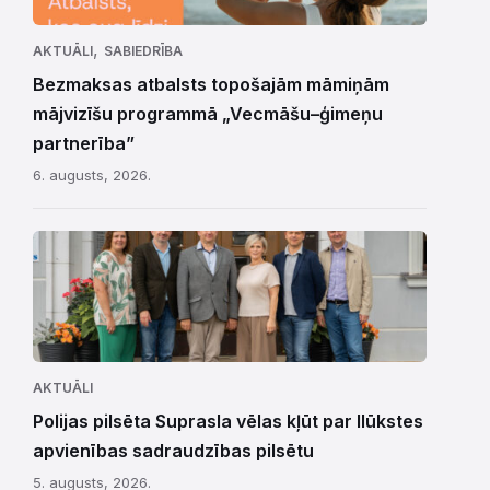
,
AKTUĀLI
SABIEDRĪBA
Bezmaksas atbalsts topošajām māmiņām
mājvizīšu programmā „Vecmāšu–ģimeņu
partnerība”
6. augusts, 2026.
AKTUĀLI
Polijas pilsēta Suprasla vēlas kļūt par Ilūkstes
apvienības sadraudzības pilsētu
5. augusts, 2026.