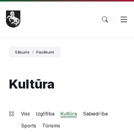
Pāriet
Skip
Skip
uz
to
to
saturu
main
footer
navigation
Sākums
Pasākumi
Kultūra
Viss
Izglītība
Kultūra
Sabiedrība
Sports
Tūrisms