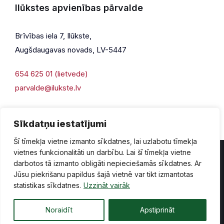
Ilūkstes apvienības pārvalde
Brīvības iela 7, Ilūkste,
Augšdaugavas novads, LV-5447
654 625 01 (lietvede)
parvalde@ilukste.lv
Sīkdatņu iestatījumi
Šī tīmekļa vietne izmanto sīkdatnes, lai uzlabotu tīmekļa
vietnes funkcionalitāti un darbību. Lai šī tīmekļa vietne
darbotos tā izmanto obligāti nepieciešamās sīkdatnes. Ar
Jūsu piekrišanu papildus šajā vietnē var tikt izmantotas
Privātuma politika
Piekļūstamība
Lapas karte
statistikas sīkdatnes.
Uzzināt vairāk
Vecā mājaslapas versija
Noraidīt
Apstiprināt
© 2026 Ilūkste, publicētā satura visas tiesības aizsargātas.