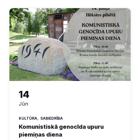
14
Jūn
,
KULTŪRA
SABIEDRĪBA
Komunistiskā genocīda upuru
piemiņas diena