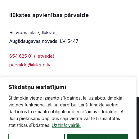
Ilūkstes apvienības pārvalde
Brīvības iela 7, Ilūkste,
Augšdaugavas novads, LV-5447
654 625 01 (lietvede)
parvalde@ilukste.lv
Sīkdatņu iestatījumi
Šī tīmekļa vietne izmanto sīkdatnes, lai uzlabotu tīmekļa
vietnes funkcionalitāti un darbību. Lai šī tīmekļa vietne
darbotos tā izmanto obligāti nepieciešamās sīkdatnes. Ar
Jūsu piekrišanu papildus šajā vietnē var tikt izmantotas
Privātuma politika
Piekļūstamība
Lapas karte
statistikas sīkdatnes.
Uzzināt vairāk
Vecā mājaslapas versija