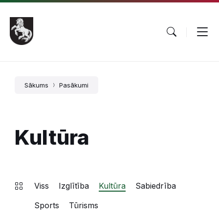
Pāriet
Skip
Skip
uz
to
to
saturu
main
footer
navigation
Sākums
Pasākumi
Kultūra
Viss
Izglītība
Kultūra
Sabiedrība
Sports
Tūrisms