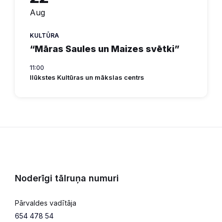
Aug
KULTŪRA
“Māras Saules un Maizes svētki”
11:00
Ilūkstes Kultūras un mākslas centrs
Noderīgi tālruņa numuri
Pārvaldes vadītāja
654 478 54