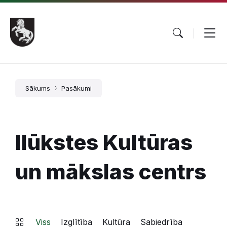
Pāriet
Skip
Skip
uz
to
to
saturu
main
footer
navigation
Sākums
Pasākumi
Ilūkstes Kultūras
un mākslas centrs
Viss
Izglītība
Kultūra
Sabiedrība