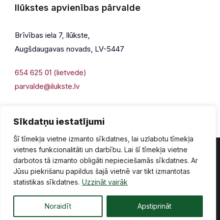
Ilūkstes apvienības pārvalde
Brīvības iela 7, Ilūkste,
Augšdaugavas novads, LV-5447
654 625 01 (lietvede)
parvalde@ilukste.lv
Sīkdatņu iestatījumi
Šī tīmekļa vietne izmanto sīkdatnes, lai uzlabotu tīmekļa
vietnes funkcionalitāti un darbību. Lai šī tīmekļa vietne
darbotos tā izmanto obligāti nepieciešamās sīkdatnes. Ar
Jūsu piekrišanu papildus šajā vietnē var tikt izmantotas
Privātuma politika
Piekļūstamība
Lapas karte
statistikas sīkdatnes.
Uzzināt vairāk
Vecā mājaslapas versija
Noraidīt
Apstiprināt
© 2026 Ilūkste, publicētā satura visas tiesības aizsargātas.