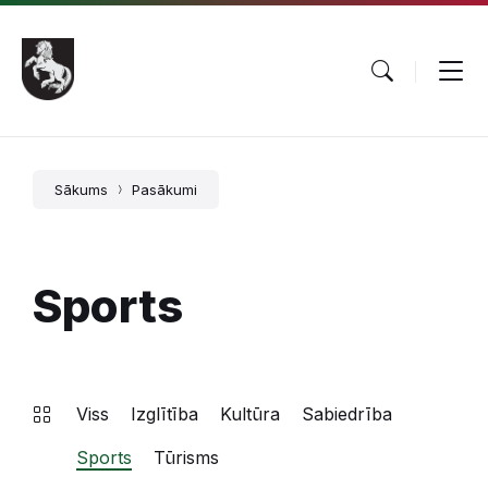
Pāriet
Skip
Skip
uz
to
to
saturu
main
footer
navigation
Sākums
Pasākumi
Sports
Viss
Izglītība
Kultūra
Sabiedrība
Sports
Tūrisms