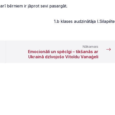
arī bērniem ir jāprot sevi pasargāt.
ases audzinātāja I.Silapēter
Nākamais
Emocionāli un spēcīgi – tikšanās ar
Ukrainā dzīvojošo Vitoldu Vanaģeli