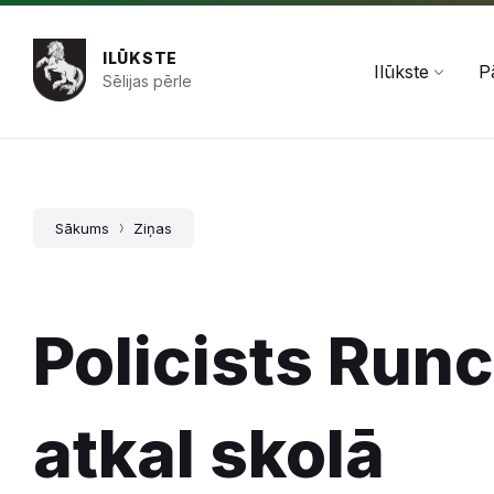
Pāriet
Skip
Skip
+371 654 478 50
pasts@ilukste.lv
uz
to
to
saturu
main
footer
ILŪKSTE
navigation
Ilūkste
P
Sēlijas pērle
Sākums
Ziņas
Policists Runc
atkal skolā