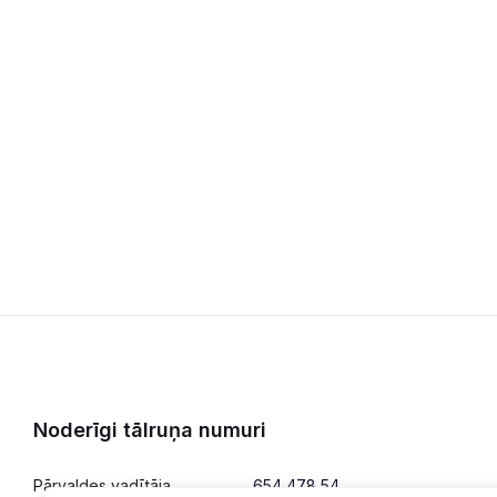
Noderīgi tālruņa numuri
Pārvaldes vadītāja
654 478 54