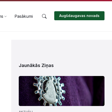
Augšdaugavas novads
ms
Pasākumi
Jaunākās Ziņas
AKTUĀLI