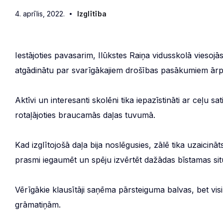
4. aprīlis, 2022.
Izglītība
Iestājoties pavasarim, Ilūkstes Raiņa vidusskolā viesojās
atgādinātu par svarīgākajiem drošības pasākumiem ārp
Aktīvi un interesanti skolēni tika iepazīstināti ar ceļ
rotaļājoties braucamās daļas tuvumā.
Kad izglītojošā daļa bija noslēgusies, zālē tika uzaicināt
prasmi iegaumēt un spēju izvērtēt dažādas bīstamas situ
Vērīgākie klausītāji saņēma pārsteiguma balvas, bet vi
grāmatiņām.