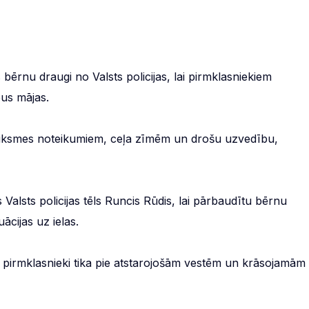
 bērnu draugi no Valsts policijas, lai pirmklasniekiem
us mājas.
u satiksmes noteikumiem, ceļa zīmēm un drošu uzvedību,
s Valsts policijas tēls Runcis Rūdis, lai pārbaudītu bērnu
ācijas uz ielas.
si pirmklasnieki tika pie atstarojošām vestēm un krāsojamām