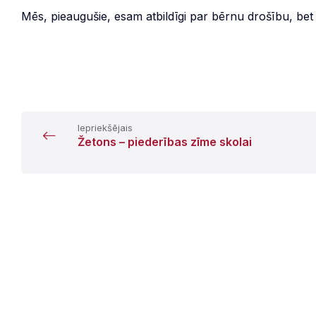
Mēs, pieaugušie, esam atbildīgi par bērnu drošību, bet 
1.b kl
Iepriekšējais
Žetons – piederības zīme skolai