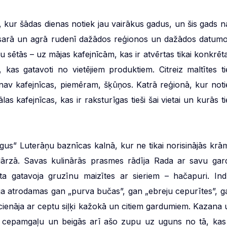
s, kur šādas dienas notiek jau vairākus gadus, un šis gads n
vasarā un agrā rudenī dažādos reģionos un dažādos datumo
u sētās – uz mājas kafejnīcām, kas ir atvērtas tikai konkrēta
 kas gatavoti no vietējiem produktiem. Citreiz maltītes ti
ā nav kafejnīcas, piemēram, šķūņos. Katrā reģionā, kur noti
las kafejnīcas, kas ir raksturīgas tieši šai vietai un kurās t
rgus” Luterāņu baznīcas kalnā, kur ne tikai norisinājās krā
 dārzā. Savas kulinārās prasmes rādīja Rada ar savu gar
ta gatavoja gruzīnu maizītes ar sieriem – hačapuri. Ind
ja atrodamas gan „purva bučas”, gan „ebreju cepurītes”, g
 cienāja ar ceptu siļķi kažokā un citiem gardumiem. Kazana 
, cepamgaļu un beigās arī ašo zupu uz uguns no tā, kas 