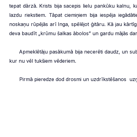
tepat dārzā. Krists bija sacepis lielu pankūku kalnu, ka
lazdu riekstiem. Tāpat ciemiņiem bija iespēja iegād
noskaņu rūpējās arī Inga, spēlējot ģitāru. Kā jau kārtī
deva baudīt „krūmu šalkas ābolos” un gardu mājās dari
***
Apmeklētāju pasākumā bija necerēti daudz, un subat
kur nu vēl tukšiem vēderiem.
***
Pirmā pieredze dod drosmi un uzdrīkstēšanos uz