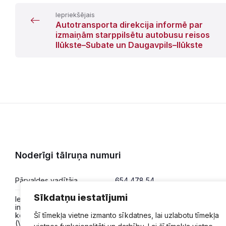
Iepriekšējais
Autotransporta direkcija informē par
izmaiņām starppilsētu autobusu reisos
Ilūkste–Subate un Daugavpils–Ilūkste
Noderīgi tālruņa numuri
Pārvaldes vadītāja
654 478 54
Sīkdatņu iestatījumi
Iesniegumi,
654 478 50
informācija,
konsultācijas
Šī tīmekļa vietne izmanto sīkdatnes, lai uzlabotu tīmekļa
(VPVKAC)