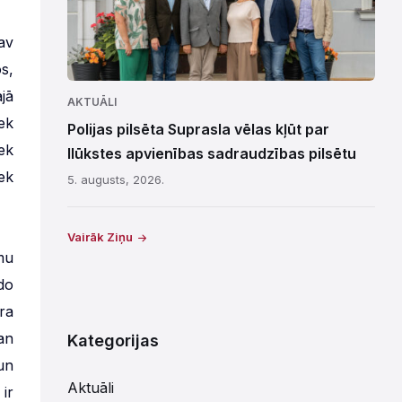
av
s,
jā
AKTUĀLI
ek
Polijas pilsēta Suprasla vēlas kļūt par
ek
Ilūkstes apvienības sadraudzības pilsētu
iek
5. augusts, 2026.
Vairāk Ziņu
mu
do
ra
an
Kategorijas
un
Aktuāli
ir