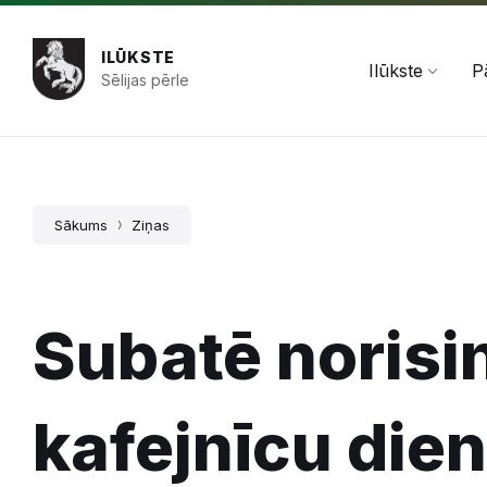
Pāriet
Skip
Skip
+371 654 478 50
pasts@ilukste.lv
uz
to
to
saturu
main
footer
ILŪKSTE
navigation
Ilūkste
P
Sēlijas pērle
Sākums
Ziņas
Subatē norisi
kafejnīcu die