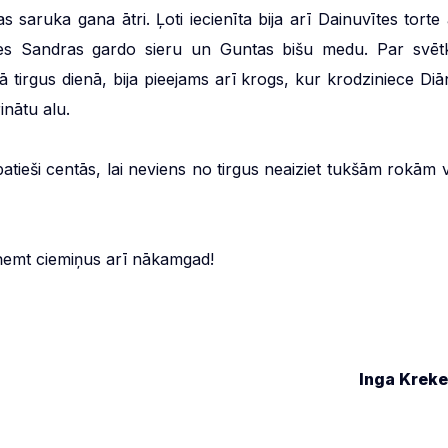
s saruka gana ātri. Ļoti iecienīta bija arī Dainuvītes torte 
āties Sandras gardo sieru un Guntas bišu medu. Par svēt
gā tirgus dienā, bija pieejams arī krogs, kur krodziniece Diā
nātu alu.
ieši centās, lai neviens no tirgus neaiziet tukšām rokām v
ņemt ciemiņus arī nākamgad!
Inga Kreke