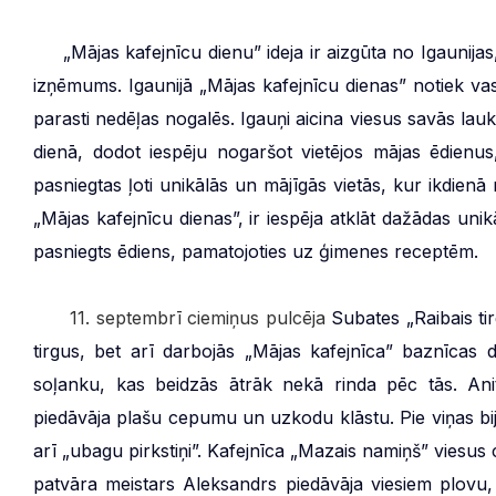
***
„Mājas kafejnīcu dienu” ideja ir aizgūta no Igaunija
izņēmums. Igaunijā „Mājas kafejnīcu dienas” notiek 
parasti nedēļas nogalēs. Igauņi aicina viesus savās lauk
dienā, dodot iespēju nogaršot vietējos mājas ēdienus,
pasniegtas ļoti unikālās un mājīgās vietās, kur ikdien
„Mājas kafejnīcu dienas”, ir iespēja atklāt dažādas unikā
pasniegts ēdiens, pamatojoties uz ģimenes receptēm.
***
11. septembrī ciemiņus pulcēja
Subates „Raibais ti
tirgus, bet arī darbojās „Mājas kafejnīca” baznīcas
soļanku, kas beidzās ātrāk nekā rinda pēc tās. Ani
piedāvāja plašu cepumu un uzkodu klāstu. Pie viņas bi
arī „ubagu pirkstiņi”. Kafejnīca „Mazais namiņš” viesus
patvāra meistars Aleksandrs piedāvāja viesiem plovu