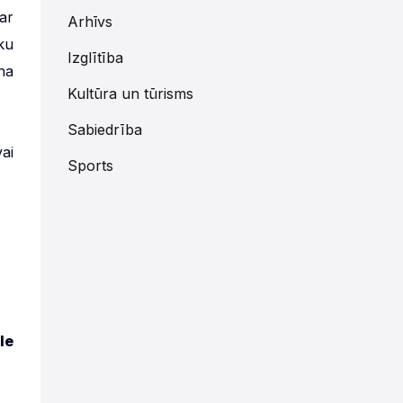
ar
Arhīvs
ku
Izglītība
na
Kultūra un tūrisms
Sabiedrība
ai
Sports
le