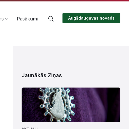
Augšdaugavas novads
ms
Pasākumi
Jaunākās Ziņas
AKTUĀLI