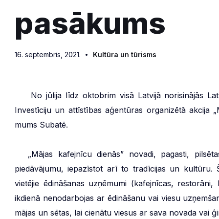
pasākums
16. septembris, 2021.
Kultūra un tūrisms
***
No jūlija līdz oktobrim visā Latvijā norisinājās L
Investīciju un attīstības aģentūras organizētā akcija 
mums Subatē.
***
„Mājas kafejnīcu dienās” novadi, pagasti, pilsēta
piedāvājumu, iepazīstot arī to tradīcijas un kultūru
vietējie ēdināšanas uzņēmumi (kafejnīcas, restorāni, 
ikdienā nenodarbojas ar ēdināšanu vai viesu uzņemšanu
mājas un sētas, lai cienātu viesus ar sava novada vai 