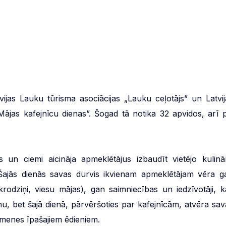
atvijas Lauku tūrisma asociācijas „Lauku ceļotājs” un Latvij
„Mājas kafejnīcu dienas”. Šogad tā notika 32 apvidos, arī p
s un ciemi aicināja apmeklētājus izbaudīt vietējo kulinā
. Šajās dienās savas durvis ikvienam apmeklētājam vēra g
krodziņi, viesu mājas), gan saimniecības un iedzīvotāji, k
, bet šajā dienā, pārvēršoties par kafejnīcām, atvēra sav
ģimenes īpašajiem ēdieniem.