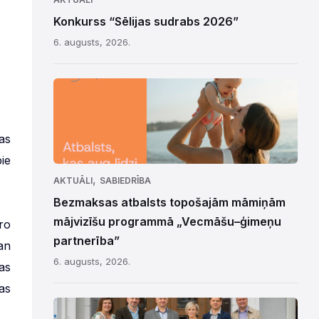
Konkurss “Sēlijas sudrabs 2026”
6. augusts, 2026.
as
ie
,
AKTUĀLI
SABIEDRĪBA
Bezmaksas atbalsts topošajām māmiņām
mājvizīšu programmā „Vecmāšu–ģimeņu
ro
partnerība”
an
6. augusts, 2026.
as
as