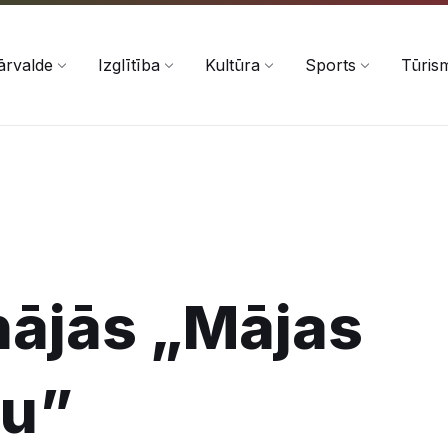
ārvalde
Izglītība
Kultūra
Sports
Tūris
nājās „Mājas
nu”